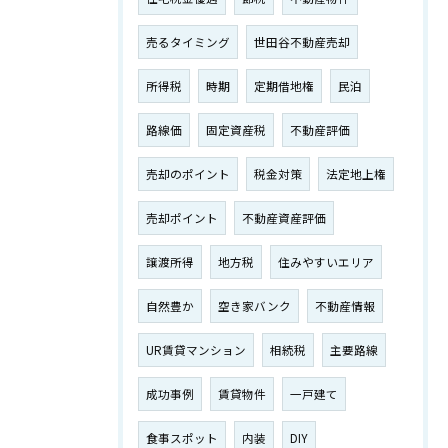
売るタイミング
世田谷不動産売却
所得税
時期
定期借地権
民泊
路線価
固定資産税
不動産評価
売却のポイント
税金対策
法定地上権
売却ポイント
不動産資産評価
譲渡所得
地方税
住みやすいエリア
自然豊か
空き家バンク
不動産情報
UR賃貸マンション
相続税
主要路線
成功事例
賃貸物件
一戸建て
食事スポット
内装
DIY