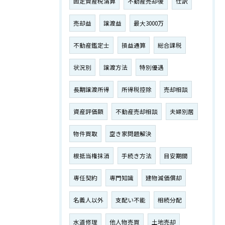
固定資産税清算
不動産売却後
仕訳
売却益
譲渡益
最大3000万
不動産鑑定士
損益通算
総合課税
状況別
譲渡方法
特別優遇
長期譲渡所得
所得税控除
売却相談
資産評価額
不動産売却相談
夫婦別居
物件買取
空き家問題解決
根抵当権抹消
手続き方法
目安期間
専任契約
専門知識
建物減価償却
名義人以外
支配い不能
相続分配
水道修理
他人物売買
土地売却