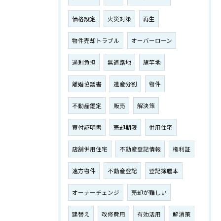
価格設定
火災対策
再生
物件売却トラブル
オーバーローン
過剰負担
無道路地
旗竿地
離婚協議書
遺産分割
物件
不動産鑑定
販売
解決策
買付証明書
売却期限
併用住宅
店舗併用住宅
不動産登記情報
権利証
遠方物件
不動産登記
登記簿謄本
オーナーチェンジ
売却が難しい
建替え
改修費用
有効活用
解消策