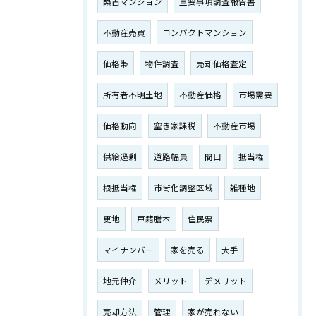
築古マンション
重要事項調査報告書
不動産売買
コンパクトマンション
価格帯
物件調査
売却価格査定
所有者不明土地
不動産価格
市場需要
価格動向
空き家課税
不動産市場
供給過剰
道路幅員
間口
抵当権
根抵当権
市街化調整区域
雑種地
更地
戸籍謄本
住民票
マイナンバー
家を売る
大手
地元仲介
メリット
デメリット
売却方法
管理
家が売れない