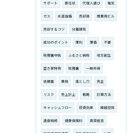
サポート
委任状
代理人選び
電気
ガス
水道設備
売却損
商業用ビル
売却するコツ
分離課税
成功のポイント
薄利
薄価
不要
税務署申告
ふるさと納税
地方創生
空き家特例
税務署
一時所得
依頼書
費用
落とし穴
売主
リスク
売上計上
戦略
計算方法
キャッシュフロー
投資効果
繰越控除
遺産相続
健康保険料
賃貸経営