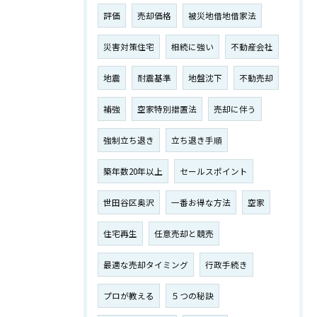
評価
売却価格
被災地借地借家法
災害対策住宅
相続に強い
不動産会社
地震
耐震基準
地盤沈下
不動売却
補強
空家特別措置法
売却に伴う
強制立ち退き
立ち退き手順
築年数20年以上
セールスポイント
世田谷区奥沢
一番お得な方法
空家
住宅再生
任意売却と競売
最適な売却タイミング
行政手続き
プロが教える
５つの秘訣