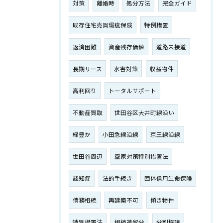
対策
離婚時
処分方法
完全ガイド
既存住宅売買瑕疵保険
特例措置
返済困難
資産残存価値
道路未接道
長期リース
水害対策
収益物件
高利回り
トータルサポート
不動産買取
世田谷区大井町線沿い
緑豊か
小田急線沿線
京王線沿線
世田谷周辺
空家対策特別措置法
認知症
法的手続き
団体信用生命保険
債務相続
再建築不可
傾き物件
特別措置法
相続遺留分
分割協議