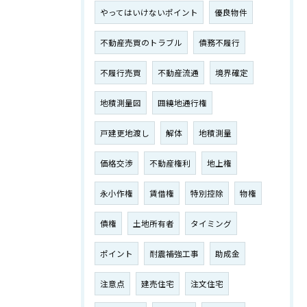
やってはいけないポイント
優良物件
不動産売買のトラブル
債務不履行
不履行売買
不動産流通
境界確定
地積測量図
囲繞地通行権
戸建更地渡し
解体
地積測量
価格交渉
不動産権利
地上権
永小作権
賃借権
特別控除
物権
債権
土地所有者
タイミング
ポイント
耐震補強工事
助成金
注意点
建売住宅
注文住宅