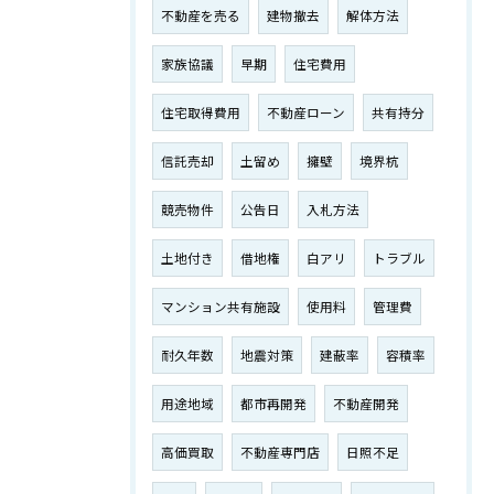
不動産を売る
建物撤去
解体方法
家族協議
早期
住宅費用
住宅取得費用
不動産ローン
共有持分
信託売却
土留め
擁壁
境界杭
競売物件
公告日
入札方法
土地付き
借地権
白アリ
トラブル
マンション共有施設
使用料
管理費
耐久年数
地震対策
建蔽率
容積率
用途地域
都市再開発
不動産開発
高価買取
不動産専門店
日照不足