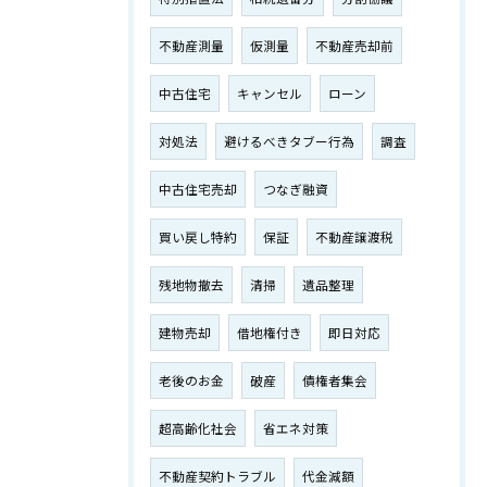
不動産測量
仮測量
不動産売却前
中古住宅
キャンセル
ローン
対処法
避けるべきタブー行為
調査
中古住宅売却
つなぎ融資
買い戻し特約
保証
不動産譲渡税
残地物撤去
清掃
遺品整理
建物売却
借地権付き
即日対応
老後のお金
破産
債権者集会
超高齢化社会
省エネ対策
不動産契約トラブル
代金減額