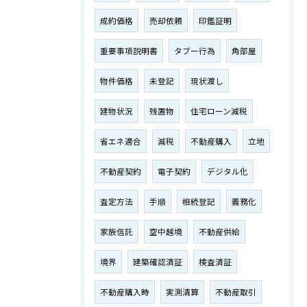
成約価格
売却依頼
印鑑証明
重要事項説明書
タブー行為
角部屋
物件価格
未登記
現状渡し
建物状況
残置物
住宅ローン減税
省エネ適合
減税
不動産購入
立地
不動産契約
電子契約
デジタル化
査定方法
手順
相続登記
義務化
家族信託
空中越境
不動産供給
境界
建築確認済証
検査済証
不動産購入時
実測清算
不動産取引