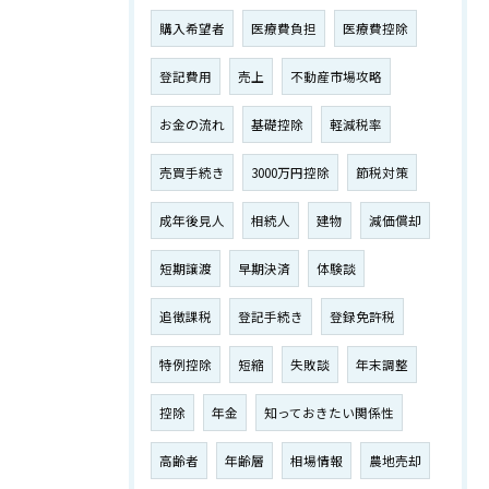
購入希望者
医療費負担
医療費控除
登記費用
売上
不動産市場攻略
お金の流れ
基礎控除
軽減税率
売買手続き
3000万円控除
節税対策
成年後見人
相続人
建物
減価償却
短期譲渡
早期決済
体験談
追徴課税
登記手続き
登録免許税
特例控除
短縮
失敗談
年末調整
控除
年金
知っておきたい関係性
高齢者
年齢層
相場情報
農地売却