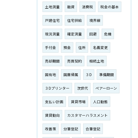
土地測量
融資
消費税
税金の基本
戸建住宅
住宅供給
境界線
現況測量
確定測量
回避
危機
手付金
預金
住所
名義変更
売却期間
売買契約
相続土地
国有地
国庫帰属
３D
準備期間
３Dプリンター
次世代
ペアーローン
支払い計画
賃貸市場
人口動態
賃貸動向
カスタマーハラスメント
改善策
分筆登記
合筆登記