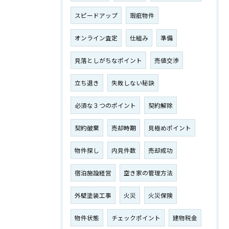
スピードアップ
瑕疵物件
オンライン査定
仕組み
準備
見落としがちなポイント
売値交渉
立ち退き
失敗しない秘訣
必須な３つのポイント
契約解除
契約破棄
売却時期
見極めポイント
物件探し
内見件数
売却成功
宿泊施設経営
空き家の管理方法
外壁塗装工事
火災
火災保険
物件状態
チェックポイント
建物税金