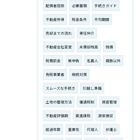
配偶者控除
必要書類
手続きガイド
不動産所得
税金条件
平均期間
売却までの流れ
専任仲介
不動産会社変更
未償却残高
残債
税務罰金
無申告
名義人
親族以外
免税事業者
相続対策
スムーズな手続き
引越し準備
土地の整理方法
優遇税制
資産管理
不動産評価額
累進課税
源泉徴収
経過年数
重要性
代理人
弁護士