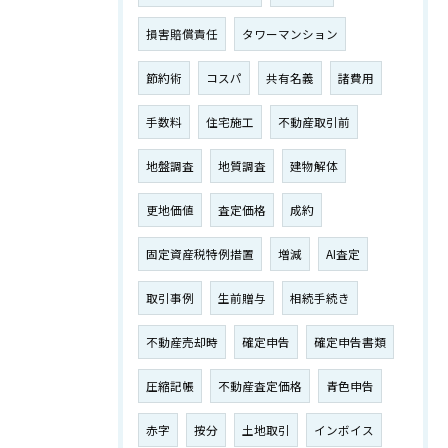
損害賠償責任
タワーマンション
節約術
コスパ
共有名義
諸費用
手数料
住宅施工
不動産取引前
地盤調査
地質調査
建物解体
更地価値
査定価格
成約
固定資産税特例措置
増減
AI査定
取引事例
生前贈与
相続手続き
不動産売却時
確定申告
確定申告書類
圧縮記帳
不動産査定価格
青色申告
赤字
按分
土地取引
インボイス