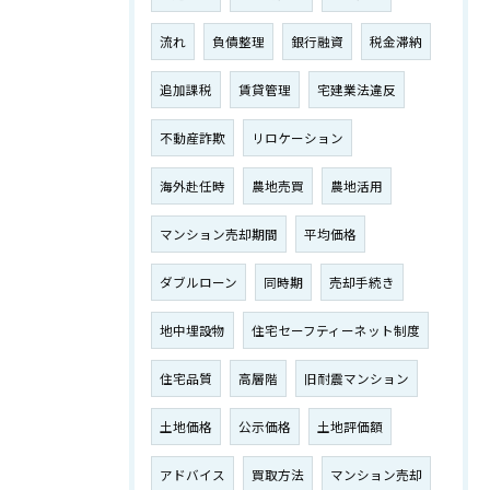
流れ
負債整理
銀行融資
税金滞納
追加課税
賃貸管理
宅建業法違反
不動産詐欺
リロケーション
海外赴任時
農地売買
農地活用
マンション売却期間
平均価格
ダブルローン
同時期
売却手続き
地中埋設物
住宅セーフティーネット制度
住宅品質
高層階
旧耐震マンション
土地価格
公示価格
土地評価額
アドバイス
買取方法
マンション売却