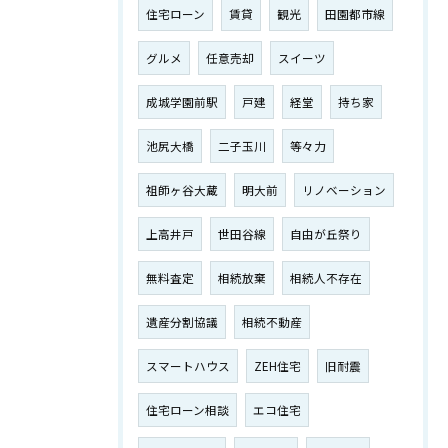
住宅ローン
賃貸
観光
田園都市線
グルメ
任意売却
スイーツ
成城学園前駅
戸建
経堂
持ち家
池尻大橋
二子玉川
等々力
祖師ヶ谷大蔵
明大前
リノベーション
上高井戸
世田谷線
自由が丘祭り
無料査定
相続放棄
相続人不存在
遺産分割協議
相続不動産
スマートハウス
ZEH住宅
旧耐震
住宅ローン相談
エコ住宅