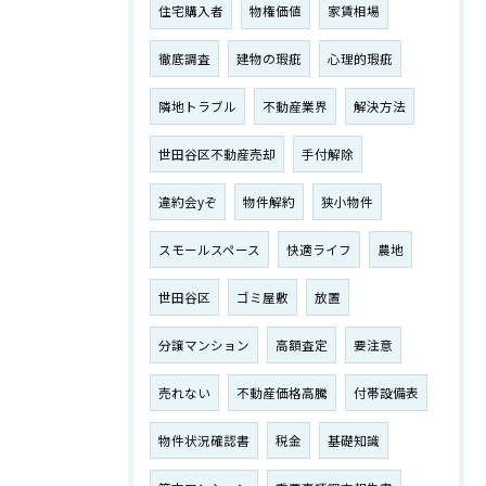
住宅購入者
物権価値
家賃相場
徹底調査
建物の瑕疵
心理的瑕疵
隣地トラブル
不動産業界
解決方法
世田谷区不動産売却
手付解除
違約会yぞ
物件解約
狭小物件
スモールスペース
快適ライフ
農地
世田谷区
ゴミ屋敷
放置
分譲マンション
高額査定
要注意
売れない
不動産価格高騰
付帯設備表
物件状況確認書
税金
基礎知識