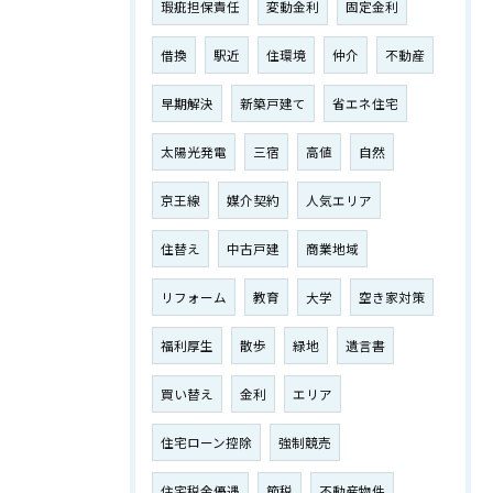
瑕疵担保責任
変動金利
固定金利
借換
駅近
住環境
仲介
不動産
早期解決
新築戸建て
省エネ住宅
太陽光発電
三宿
高値
自然
京王線
媒介契約
人気エリア
住替え
中古戸建
商業地域
リフォーム
教育
大学
空き家対策
福利厚生
散歩
緑地
遺言書
買い替え
金利
エリア
住宅ローン控除
強制競売
住宅税金優遇
節税
不動産物件