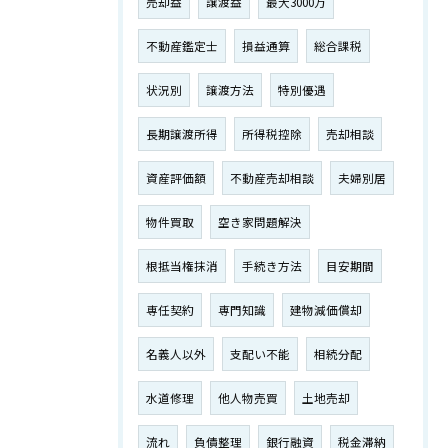
売却益
譲渡益
最大3000万
不動産鑑定士
損益通算
総合課税
状況別
譲渡方法
特別優遇
長期譲渡所得
所得税控除
売却相談
資産評価額
不動産売却相談
夫婦別居
物件買取
空き家問題解決
根抵当権抹消
手続き方法
目安期間
専任契約
専門知識
建物減価償却
名義人以外
支配い不能
相続分配
水道修理
他人物売買
土地売却
流れ
負債整理
銀行融資
税金滞納