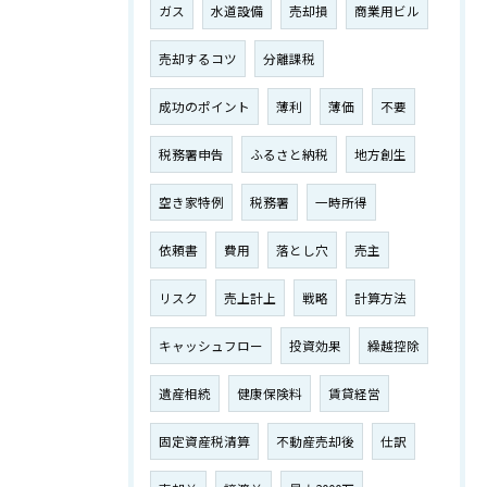
ガス
水道設備
売却損
商業用ビル
売却するコツ
分離課税
成功のポイント
薄利
薄価
不要
税務署申告
ふるさと納税
地方創生
空き家特例
税務署
一時所得
依頼書
費用
落とし穴
売主
リスク
売上計上
戦略
計算方法
キャッシュフロー
投資効果
繰越控除
遺産相続
健康保険料
賃貸経営
固定資産税清算
不動産売却後
仕訳