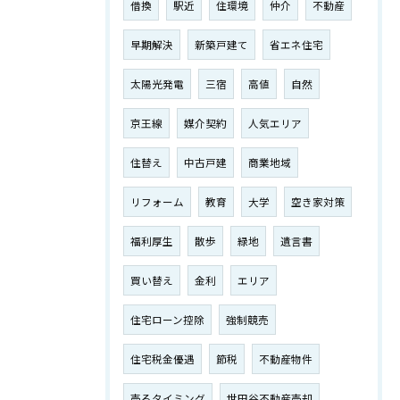
借換
駅近
住環境
仲介
不動産
早期解決
新築戸建て
省エネ住宅
太陽光発電
三宿
高値
自然
京王線
媒介契約
人気エリア
住替え
中古戸建
商業地域
リフォーム
教育
大学
空き家対策
福利厚生
散歩
緑地
遺言書
買い替え
金利
エリア
住宅ローン控除
強制競売
住宅税金優遇
節税
不動産物件
売るタイミング
世田谷不動産売却