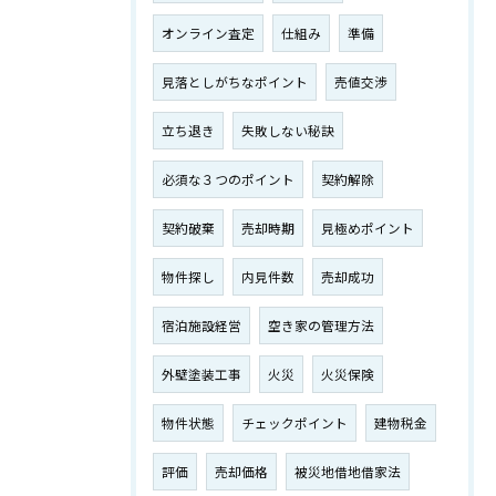
オンライン査定
仕組み
準備
見落としがちなポイント
売値交渉
立ち退き
失敗しない秘訣
必須な３つのポイント
契約解除
契約破棄
売却時期
見極めポイント
物件探し
内見件数
売却成功
宿泊施設経営
空き家の管理方法
外壁塗装工事
火災
火災保険
物件状態
チェックポイント
建物税金
評価
売却価格
被災地借地借家法