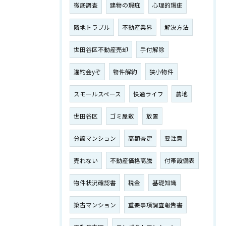
徹底調査
建物の瑕疵
心理的瑕疵
隣地トラブル
不動産業界
解決方法
世田谷区不動産売却
手付解除
違約会yぞ
物件解約
狭小物件
スモールスペース
快適ライフ
農地
世田谷区
ゴミ屋敷
放置
分譲マンション
高額査定
要注意
売れない
不動産価格高騰
付帯設備表
物件状況確認書
税金
基礎知識
築古マンション
重要事項調査報告書