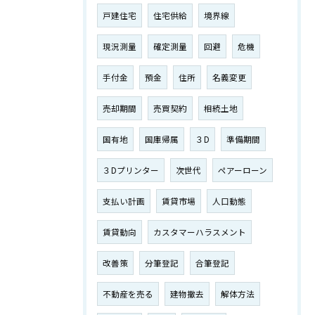
戸建住宅
住宅供給
境界線
現況測量
確定測量
回避
危機
手付金
預金
住所
名義変更
売却期間
売買契約
相続土地
国有地
国庫帰属
３D
準備期間
３Dプリンター
次世代
ペアーローン
支払い計画
賃貸市場
人口動態
賃貸動向
カスタマーハラスメント
改善策
分筆登記
合筆登記
不動産を売る
建物撤去
解体方法