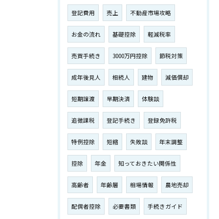
登記費用
売上
不動産市場攻略
お金の流れ
基礎控除
軽減税率
売買手続き
3000万円控除
節税対策
成年後見人
相続人
建物
減価償却
短期譲渡
早期決済
体験談
追徴課税
登記手続き
登録免許税
特例控除
短縮
失敗談
年末調整
控除
年金
知っておきたい関係性
高齢者
年齢層
相場情報
農地売却
配偶者控除
必要書類
手続きガイド