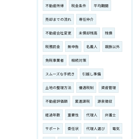
不動産所得
税金条件
平均期間
売却までの流れ
専任仲介
不動産会社変更
未償却残高
残債
税務罰金
無申告
名義人
親族以外
免税事業者
相続対策
スムーズな手続き
引越し準備
土地の整理方法
優遇税制
資産管理
不動産評価額
累進課税
源泉徴収
経過年数
重要性
代理人
弁護士
サポート
委任状
代理人選び
電気