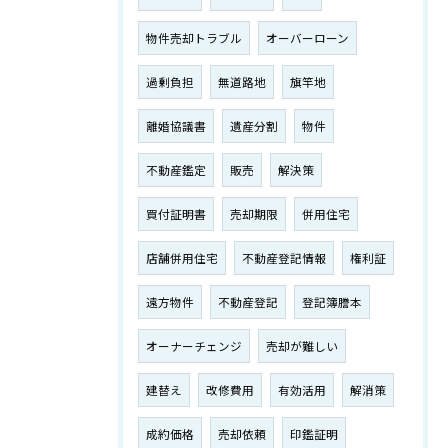
物件売却トラブル
オーバーローン
過剰負担
無道路地
旗竿地
離婚協議書
遺産分割
物件
不動産鑑定
販売
解決策
買付証明書
売却期限
併用住宅
店舗併用住宅
不動産登記情報
権利証
遠方物件
不動産登記
登記簿謄本
オーナーチェンジ
売却が難しい
建替え
改修費用
有効活用
解消策
成約価格
売却依頼
印鑑証明