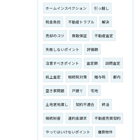
ホームインスペクション
引っ越し
税金負担
不動産トラブル
解決
売却のコツ
買取保証
不動産査定
失敗しないポイント
評価額
注意すべきポイント
査定額
訪問査定
机上査定
相続税対策
贈与税
都内
空き家問題
戸建て
宅地
土地更地渡し
契約不適合
終活
相続財産
違約金請求
不動産売買契約
やってはいけないポイント
優良物件