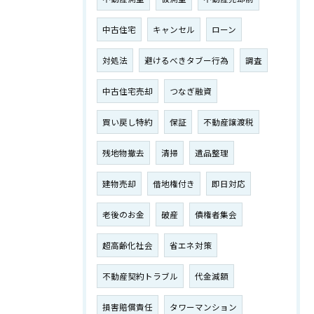
中古住宅
キャンセル
ローン
対処法
避けるべきタブー行為
調査
中古住宅売却
つなぎ融資
買い戻し特約
保証
不動産譲渡税
残地物撤去
清掃
遺品整理
建物売却
借地権付き
即日対応
老後のお金
破産
債権者集会
超高齢化社会
省エネ対策
不動産契約トラブル
代金減額
損害賠償責任
タワーマンション