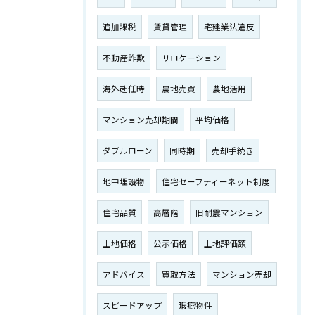
追加課税
賃貸管理
宅建業法違反
不動産詐欺
リロケーション
海外赴任時
農地売買
農地活用
マンション売却期間
平均価格
ダブルローン
同時期
売却手続き
地中埋設物
住宅セーフティーネット制度
住宅品質
高層階
旧耐震マンション
土地価格
公示価格
土地評価額
アドバイス
買取方法
マンション売却
スピードアップ
瑕疵物件