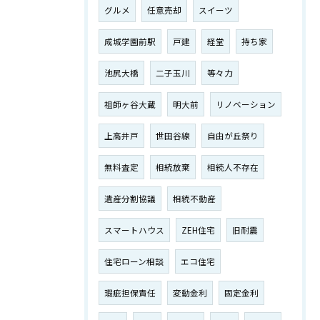
グルメ
任意売却
スイーツ
成城学園前駅
戸建
経堂
持ち家
池尻大橋
二子玉川
等々力
祖師ヶ谷大蔵
明大前
リノベーション
上高井戸
世田谷線
自由が丘祭り
無料査定
相続放棄
相続人不存在
遺産分割協議
相続不動産
スマートハウス
ZEH住宅
旧耐震
住宅ローン相談
エコ住宅
瑕疵担保責任
変動金利
固定金利