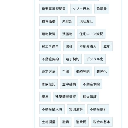
重要事項説明書
タブー行為
角部屋
物件価格
未登記
現状渡し
建物状況
残置物
住宅ローン減税
省エネ適合
減税
不動産購入
立地
不動産契約
電子契約
デジタル化
査定方法
手順
相続登記
義務化
家族信託
空中越境
不動産供給
境界
建築確認済証
検査済証
不動産購入時
実測清算
不動産取引
土地測量
融資
消費税
税金の基本