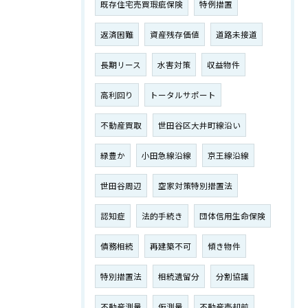
既存住宅売買瑕疵保険
特例措置
返済困難
資産残存価値
道路未接道
長期リース
水害対策
収益物件
高利回り
トータルサポート
不動産買取
世田谷区大井町線沿い
緑豊か
小田急線沿線
京王線沿線
世田谷周辺
空家対策特別措置法
認知症
法的手続き
団体信用生命保険
債務相続
再建築不可
傾き物件
特別措置法
相続遺留分
分割協議
不動産測量
仮測量
不動産売却前