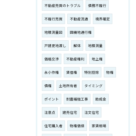
不動産売買のトラブル
債務不履行
不履行売買
不動産流通
境界確定
地積測量図
囲繞地通行権
戸建更地渡し
解体
地積測量
価格交渉
不動産権利
地上権
永小作権
賃借権
特別控除
物権
債権
土地所有者
タイミング
ポイント
耐震補強工事
助成金
注意点
建売住宅
注文住宅
住宅購入者
物権価値
家賃相場