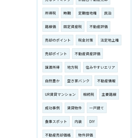
所得税
時期
定期借地権
民泊
路線価
固定資産税
不動産評価
売却のポイント
税金対策
法定地上権
売却ポイント
不動産資産評価
譲渡所得
地方税
住みやすいエリア
自然豊か
空き家バンク
不動産情報
UR賃貸マンション
相続税
主要路線
成功事例
賃貸物件
一戸建て
食事スポット
内装
DIY
不動産売却価格
物件評価