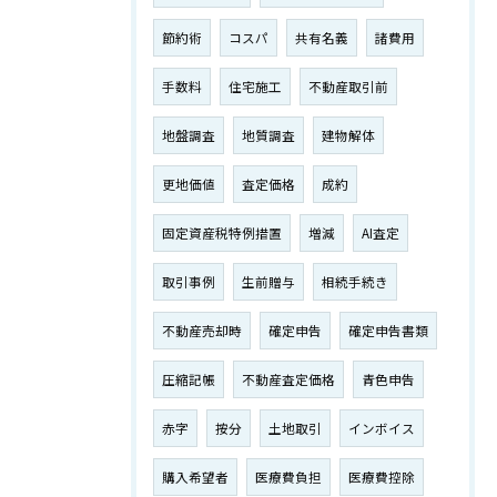
節約術
コスパ
共有名義
諸費用
手数料
住宅施工
不動産取引前
地盤調査
地質調査
建物解体
更地価値
査定価格
成約
固定資産税特例措置
増減
AI査定
取引事例
生前贈与
相続手続き
不動産売却時
確定申告
確定申告書類
圧縮記帳
不動産査定価格
青色申告
赤字
按分
土地取引
インボイス
購入希望者
医療費負担
医療費控除