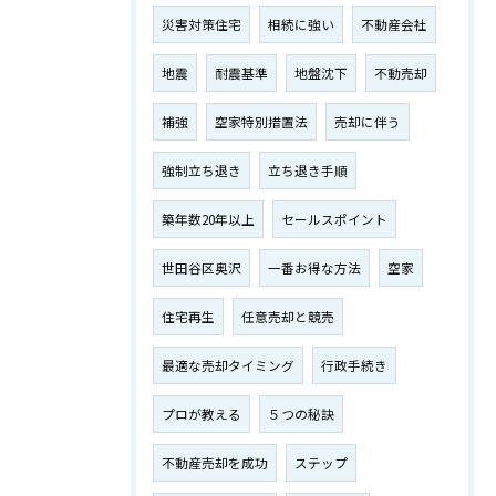
災害対策住宅
相続に強い
不動産会社
地震
耐震基準
地盤沈下
不動売却
補強
空家特別措置法
売却に伴う
強制立ち退き
立ち退き手順
築年数20年以上
セールスポイント
世田谷区奥沢
一番お得な方法
空家
住宅再生
任意売却と競売
最適な売却タイミング
行政手続き
プロが教える
５つの秘訣
不動産売却を成功
ステップ