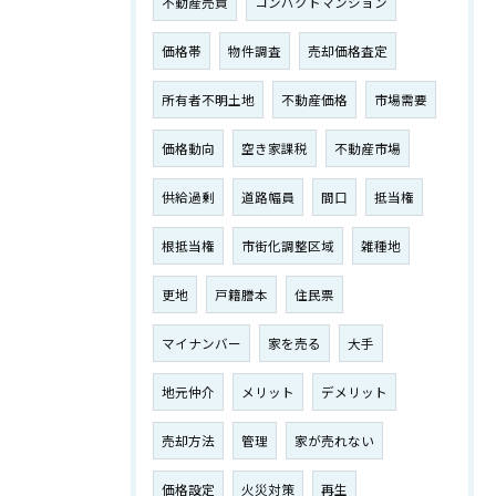
不動産売買
コンパクトマンション
価格帯
物件調査
売却価格査定
所有者不明土地
不動産価格
市場需要
価格動向
空き家課税
不動産市場
供給過剰
道路幅員
間口
抵当権
根抵当権
市街化調整区域
雑種地
更地
戸籍謄本
住民票
マイナンバー
家を売る
大手
地元仲介
メリット
デメリット
売却方法
管理
家が売れない
価格設定
火災対策
再生