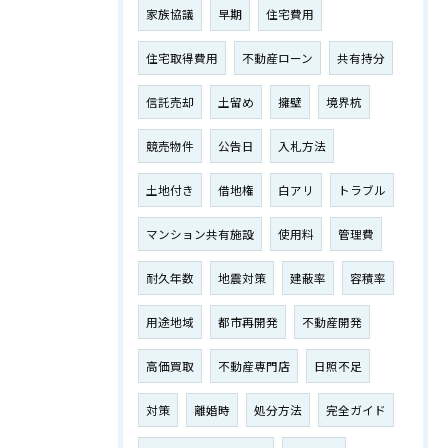
家族協議
早期
住宅費用
住宅取得費用
不動産ローン
共有持分
信託売却
土留め
擁壁
境界杭
競売物件
公告日
入札方法
土地付き
借地権
白アリ
トラブル
マンション共有施設
使用料
管理費
耐久年数
地震対策
建蔽率
容積率
用途地域
都市再開発
不動産開発
高価買取
不動産専門店
日照不足
対策
離婚時
処分方法
完全ガイド