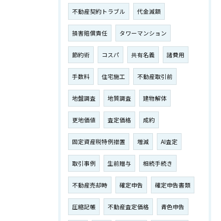
不動産契約トラブル
代金減額
損害賠償責任
タワーマンション
節約術
コスパ
共有名義
諸費用
手数料
住宅施工
不動産取引前
地盤調査
地質調査
建物解体
更地価値
査定価格
成約
固定資産税特例措置
増減
AI査定
取引事例
生前贈与
相続手続き
不動産売却時
確定申告
確定申告書類
圧縮記帳
不動産査定価格
青色申告