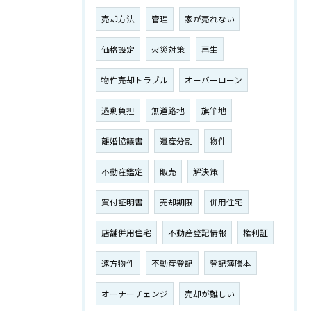
売却方法
管理
家が売れない
価格設定
火災対策
再生
物件売却トラブル
オーバーローン
過剰負担
無道路地
旗竿地
離婚協議書
遺産分割
物件
不動産鑑定
販売
解決策
買付証明書
売却期限
併用住宅
店舗併用住宅
不動産登記情報
権利証
遠方物件
不動産登記
登記簿謄本
オーナーチェンジ
売却が難しい