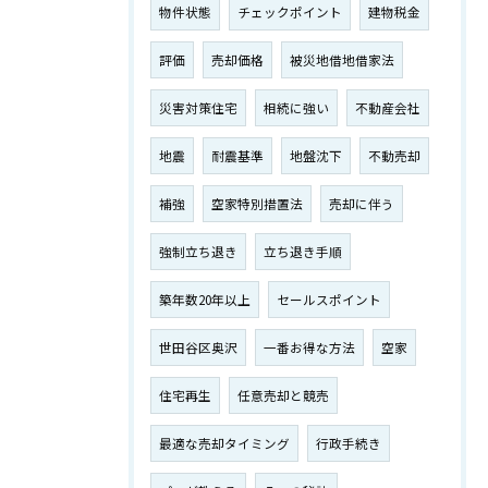
物件状態
チェックポイント
建物税金
評価
売却価格
被災地借地借家法
災害対策住宅
相続に強い
不動産会社
地震
耐震基準
地盤沈下
不動売却
補強
空家特別措置法
売却に伴う
強制立ち退き
立ち退き手順
築年数20年以上
セールスポイント
世田谷区奥沢
一番お得な方法
空家
住宅再生
任意売却と競売
最適な売却タイミング
行政手続き