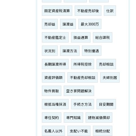
固定資産税清算
不動産売却後
仕訳
売却益
譲渡益
最大3000万
不動産鑑定士
損益通算
総合課税
状況別
譲渡方法
特別優遇
長期譲渡所得
所得税控除
売却相談
資産評価額
不動産売却相談
夫婦別居
物件買取
空き家問題解決
根抵当権抹消
手続き方法
目安期間
専任契約
専門知識
建物減価償却
名義人以外
支配い不能
相続分配