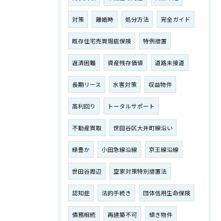
対策
離婚時
処分方法
完全ガイド
既存住宅売買瑕疵保険
特例措置
返済困難
資産残存価値
道路未接道
長期リース
水害対策
収益物件
高利回り
トータルサポート
不動産買取
世田谷区大井町線沿い
緑豊か
小田急線沿線
京王線沿線
世田谷周辺
空家対策特別措置法
認知症
法的手続き
団体信用生命保険
債務相続
再建築不可
傾き物件