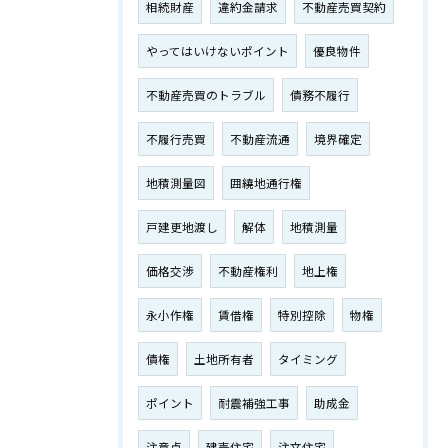
相続財産
違約金請求
不動産売買契約
やってはいけないポイント
優良物件
不動産売買のトラブル
債務不履行
不履行売買
不動産流通
境界確定
地積測量図
囲繞地通行権
戸建更地渡し
解体
地積測量
価格交渉
不動産権利
地上権
永小作権
賃借権
特別控除
物権
債権
土地所有者
タイミング
ポイント
耐震補強工事
助成金
注意点
建売住宅
注文住宅