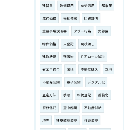
建替え
改修費用
有効活用
解消策
成約価格
売却依頼
印鑑証明
重要事項説明書
タブー行為
角部屋
物件価格
未登記
現状渡し
建物状況
残置物
住宅ローン減税
省エネ適合
減税
不動産購入
立地
不動産契約
電子契約
デジタル化
査定方法
手順
相続登記
義務化
家族信託
空中越境
不動産供給
境界
建築確認済証
検査済証