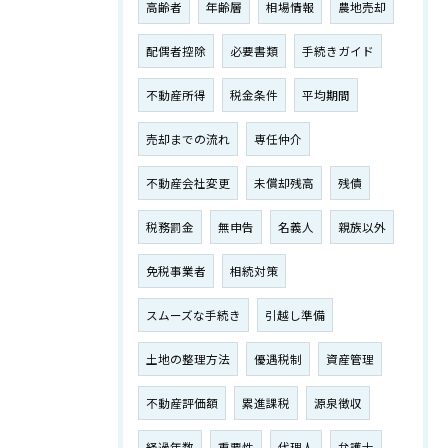
高齢者
年齢層
相場情報
農地売却
配偶者控除
必要書類
手続きガイド
不動産所得
税金条件
平均期間
売却までの流れ
専任仲介
不動産会社変更
未償却残高
残債
税務罰金
無申告
名義人
親族以外
免税事業者
相続対策
スムーズな手続き
引越し準備
土地の整理方法
優遇税制
資産管理
不動産評価額
累進課税
源泉徴収
経過年数
重要性
代理人
弁護士