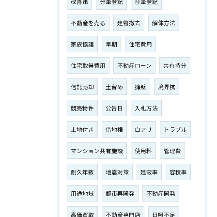
改善策
分筆登記
合筆登記
不動産を売る
建物撤去
解体方法
家族協議
早期
住宅費用
住宅取得費用
不動産ローン
共有持分
信託売却
土留め
擁壁
境界杭
競売物件
公告日
入札方法
土地付き
借地権
白アリ
トラブル
マンション共有施設
使用料
管理費
耐久年数
地震対策
建蔽率
容積率
用途地域
都市再開発
不動産開発
高価買取
不動産専門店
日照不足