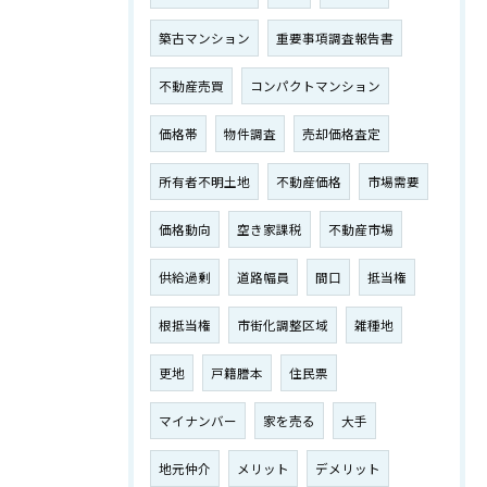
築古マンション
重要事項調査報告書
不動産売買
コンパクトマンション
価格帯
物件調査
売却価格査定
所有者不明土地
不動産価格
市場需要
価格動向
空き家課税
不動産市場
供給過剰
道路幅員
間口
抵当権
根抵当権
市街化調整区域
雑種地
更地
戸籍謄本
住民票
マイナンバー
家を売る
大手
地元仲介
メリット
デメリット