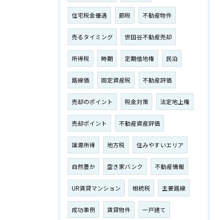
住宅税金優遇
節税
不動産物件
売るタイミング
世田谷不動産売却
所得税
時期
定期借地権
民泊
路線価
固定資産税
不動産評価
売却のポイント
税金対策
法定地上権
売却ポイント
不動産資産評価
譲渡所得
地方税
住みやすいエリア
自然豊か
空き家バンク
不動産情報
UR賃貸マンション
相続税
主要路線
成功事例
賃貸物件
一戸建て