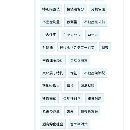
特別措置法
相続遺留分
分割協議
不動産測量
仮測量
不動産売却前
中古住宅
キャンセル
ローン
対処法
避けるべきタブー行為
調査
中古住宅売却
つなぎ融資
買い戻し特約
保証
不動産譲渡税
残地物撤去
清掃
遺品整理
建物売却
借地権付き
即日対応
老後のお金
破産
債権者集会
超高齢化社会
省エネ対策