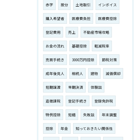
赤字
按分
土地取引
インボイス
購入希望者
医療費負担
医療費控除
登記費用
売上
不動産市場攻略
お金の流れ
基礎控除
軽減税率
売買手続き
3000万円控除
節税対策
成年後見人
相続人
建物
減価償却
短期譲渡
早期決済
体験談
追徴課税
登記手続き
登録免許税
特例控除
短縮
失敗談
年末調整
控除
年金
知っておきたい関係性