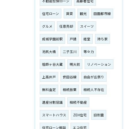
不動産担保ローン
高齢者住宅
住宅ローン
賃貸
観光
田園都市線
グルメ
任意売却
スイーツ
成城学園前駅
戸建
経堂
持ち家
池尻大橋
二子玉川
等々力
祖師ヶ谷大蔵
明大前
リノベーション
上高井戸
世田谷線
自由が丘祭り
無料査定
相続放棄
相続人不存在
遺産分割協議
相続不動産
スマートハウス
ZEH住宅
旧耐震
住宅ローン相談
エコ住宅