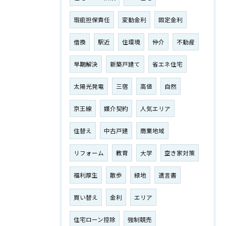
瑕疵担保責任
変動金利
固定金利
借換
駅近
住環境
仲介
不動産
早期解決
新築戸建て
省エネ住宅
太陽光発電
三宿
高値
自然
京王線
媒介契約
人気エリア
住替え
中古戸建
商業地域
リフォーム
教育
大学
空き家対策
福利厚生
散歩
緑地
遺言書
買い替え
金利
エリア
住宅ローン控除
強制競売