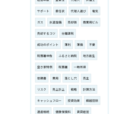
サポート
委任状
代理人選び
電気
ガス
水道設備
売却損
商業用ビル
売却するコツ
分離課税
成功のポイント
薄利
薄価
不要
税務署申告
ふるさと納税
地方創生
空き家特例
税務署
一時所得
依頼書
費用
落とし穴
売主
リスク
売上計上
戦略
計算方法
キャッシュフロー
投資効果
繰越控除
遺産相続
健康保険料
賃貸経営