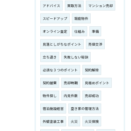
アドバイス
買取方法
マンション売却
スピードアップ
瑕疵物件
オンライン査定
仕組み
準備
見落としがちなポイント
売値交渉
立ち退き
失敗しない秘訣
必須な３つのポイント
契約解除
契約破棄
売却時期
見極めポイント
物件探し
内見件数
売却成功
宿泊施設経営
空き家の管理方法
外壁塗装工事
火災
火災保険