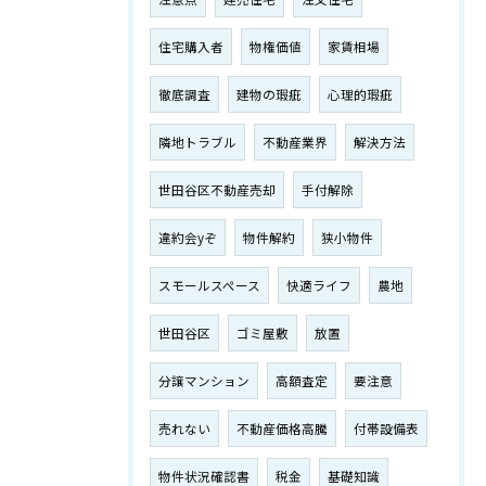
住宅購入者
物権価値
家賃相場
徹底調査
建物の瑕疵
心理的瑕疵
隣地トラブル
不動産業界
解決方法
世田谷区不動産売却
手付解除
違約会yぞ
物件解約
狭小物件
スモールスペース
快適ライフ
農地
世田谷区
ゴミ屋敷
放置
分譲マンション
高額査定
要注意
売れない
不動産価格高騰
付帯設備表
物件状況確認書
税金
基礎知識