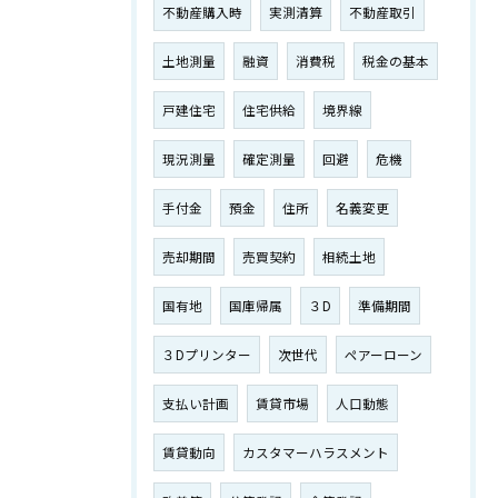
不動産購入時
実測清算
不動産取引
土地測量
融資
消費税
税金の基本
戸建住宅
住宅供給
境界線
現況測量
確定測量
回避
危機
手付金
預金
住所
名義変更
売却期間
売買契約
相続土地
国有地
国庫帰属
３D
準備期間
３Dプリンター
次世代
ペアーローン
支払い計画
賃貸市場
人口動態
賃貸動向
カスタマーハラスメント