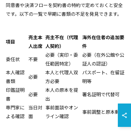
同意書や決済フローを契約書の特約で定めておくと安全
です。以下の一覧で早期に書類の不足を発見できます。
売主本
売主不在（代理
海外在住者の追加要
項目
人出席
人契約）
件
必要（実印・委
必要（在外公館や公
委任状
不要
任範囲特定）
証人の認証）
本人確認
本人と代理人双
パスポート、在留証
必要
書類
方必要
明等
印鑑証明
本人の原本を提
必要
署名証明で代替可
書
出
専門家に
当日対
事前面談やオン
事前調整と原本郵送
よる確認
面
ライン確認