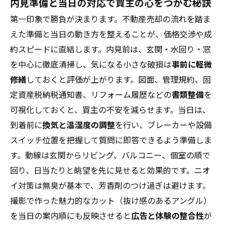
内見準備と当日の対応で買主の心をつかむ秘訣
第一印象で勝負が決まります。不動産売却の流れを踏ま
えた準備と当日の動き方を整えることが、価格交渉や成
約スピードに直結します。内見前は、玄関・水回り・窓
を中心に徹底清掃し、気になる小さな破損は
事前に軽微
修繕
しておくと評価が上がります。図面、管理規約、固
定資産税納税通知書、リフォーム履歴などの
書類整備
を
可視化しておくと、買主の不安を減らせます。当日は、
到着前に
換気と温湿度の調整
を行い、ブレーカーや設備
スイッチ位置を把握して質問に即答できるよう準備しま
す。動線は玄関からリビング、バルコニー、個室の順で
回り、日当たりと眺望を先に見せると効果的です。ニオ
イ対策は無臭が基本で、芳香剤のつけ過ぎは避けます。
撮影で作った魅力的なカット（抜け感のあるアングル）
を当日の案内順にも反映させると
広告と体験の整合性
が