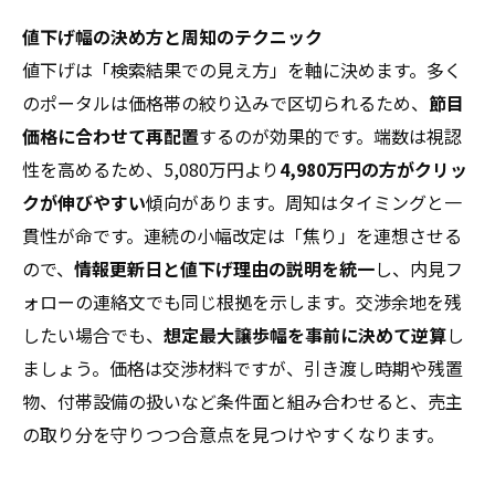
値下げ幅の決め方と周知のテクニック
値下げは「検索結果での見え方」を軸に決めます。多く
のポータルは価格帯の絞り込みで区切られるため、
節目
価格に合わせて再配置
するのが効果的です。端数は視認
性を高めるため、5,080万円より
4,980万円の方がクリッ
クが伸びやすい
傾向があります。周知はタイミングと一
貫性が命です。連続の小幅改定は「焦り」を連想させる
ので、
情報更新日と値下げ理由の説明を統一
し、内見フ
ォローの連絡文でも同じ根拠を示します。交渉余地を残
したい場合でも、
想定最大譲歩幅を事前に決めて逆算
し
ましょう。価格は交渉材料ですが、引き渡し時期や残置
物、付帯設備の扱いなど条件面と組み合わせると、売主
の取り分を守りつつ合意点を見つけやすくなります。