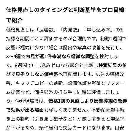
価格見直しのタイミングと判断基準をプロ目線
で紹介
価格見直しは「反響数」「内見数」「申し込み率」の3
指標を期間ごとに評価するのが合理的です。初動2週間で
反響が極端に少ない場合は露出や写真の改善を先行し、
3〜4週で内見が週1件未満なら軽微な調整
を検討しま
す。8週間で申し込みゼロなら競合と比較し
検索結果の並
びで見劣りしない価格帯
へ再配置します。広告の導線改
善、キャッチコピーの刷新、設備保証や軽微なリフォー
ム提案など、価格以外の打ち手も同時に評価しましょ
う。仲介現場では、
価格1割の見直しより反響導線の改善
で効果が出る場面
も珍しくありません。不動産売却手続
き上の制約（引き渡し猶予など）が厳しすぎると申込率
が下がるため、条件緩和も交渉カードになります。目安