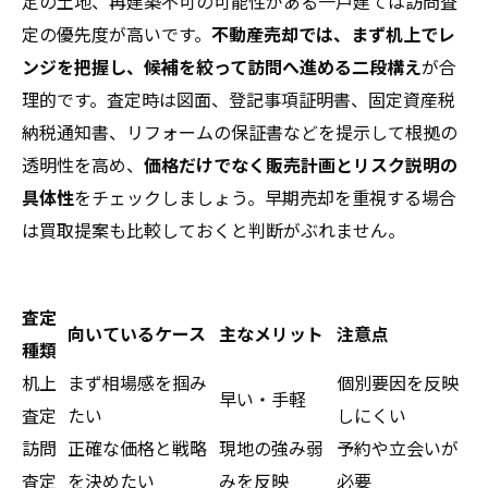
定の土地、再建築不可の可能性がある一戸建ては訪問査
定の優先度が高いです。
不動産売却では、まず机上でレ
ンジを把握し、候補を絞って訪問へ進める二段構え
が合
理的です。査定時は図面、登記事項証明書、固定資産税
納税通知書、リフォームの保証書などを提示して根拠の
透明性を高め、
価格だけでなく販売計画とリスク説明の
具体性
をチェックしましょう。早期売却を重視する場合
は買取提案も比較しておくと判断がぶれません。
査定
向いているケース
主なメリット
注意点
種類
机上
まず相場感を掴み
個別要因を反映
早い・手軽
査定
たい
しにくい
訪問
正確な価格と戦略
現地の強み弱
予約や立会いが
査定
を決めたい
みを反映
必要