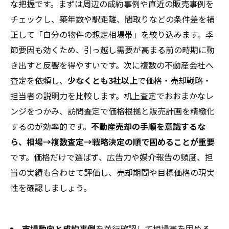
な把握です。まずは周辺の成約事例や直近の販売事例を
会社概要
チェックし、築年数や駅距離、間取りなどの条件差を補
正して「自分の物件の想定相場帯」を絞り込みます。季
節要因も効くため、引っ越し需要が高まる前の時期に動
き出すと反響を得やすいです。次に複数の不動産会社へ
査定を依頼し、
少なくとも3社以上
で価格・売却戦略・
担当者の説明力を比較します。机上査定でおおまかなレ
ンジをつかみ、訪問査定で価格根拠と販売計画を精緻化
するのが効率的です。
不動産売却の手順を意識するな
ら、相場→複数査定→戦略決定の順で固めることが重要
です。価格だけで選ばず、広告力や媒介報告の頻度、担
当の実績も合わせて評価し、売却期間や目標価格の現実
性を確認しましょう。
市場動向と成約事例
を並行確認して相場帯を固める