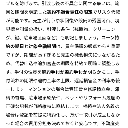
ブルを防げます。引渡し後の不具合に関する争いは、範
囲と期間を明記した
契約不適合責任の限定
でリスク低減
が可能です。売主が行う原状回復や設備の残置可否、境
界標や測量の扱い、引渡し条件（残置物、クリーニン
グ、鍵、駐車場区画など）も明記しましょう。
ローン特
約の期日と対象金融機関
は、買主保護の観点からも重要
ですが、期間が長すぎると売主の機会損失につながるた
め、代替申込や追加審査の期限を特約で明確に調整しま
す。手付の性質を
解約手付か違約手付か
明らかにし、手
付流れの期限や違約金率の上限、遅延損害金の利率も統
一します。マンションの場合は管理費や修繕積立金、滞
納の有無、駐車場承継条件、ペットやリフォーム履歴の
正確な記載が価格維持に直結します。相続や法人名義の
場合は登記を前提に特約化し、万が一取引が成立しなか
った場合の費用分担も決めておくと安心です。不動産売