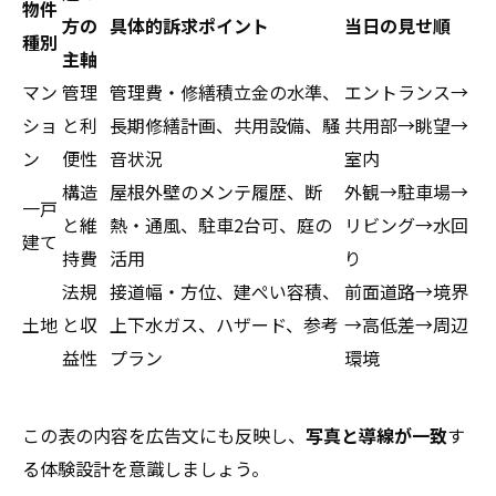
物件
方の
具体的訴求ポイント
当日の見せ順
種別
主軸
マン
管理
管理費・修繕積立金の水準、
エントランス→
ショ
と利
長期修繕計画、共用設備、騒
共用部→眺望→
ン
便性
音状況
室内
構造
屋根外壁のメンテ履歴、断
外観→駐車場→
一戸
と維
熱・通風、駐車2台可、庭の
リビング→水回
建て
持費
活用
り
法規
接道幅・方位、建ぺい容積、
前面道路→境界
土地
と収
上下水ガス、ハザード、参考
→高低差→周辺
益性
プラン
環境
この表の内容を広告文にも反映し、
写真と導線が一致
す
る体験設計を意識しましょう。