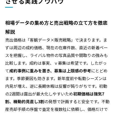
させる実践ノウハウ
相場データの集め方と売出戦略の立て方を徹底
解説
売出価格は「客観データ×販売戦略」で決まります。ま
ずは周辺の成約価格、現在の在庫件数、直近の新着ペー
スを把握し、ライバル物件の写真品質や間取りの強みも
比較します。成約は事実、ｖ募集は希望です。したがっ
て
成約事例に重みを置き、募集は上限感の参考
にとどめ
ます。季節要因も効きます。新年度前や転勤シーズンは
内見が増え、逆に長期休暇は反響が鈍りがちです。初動
の2週間は露出が最大化しやすいため
初期価格は強気7
割、機動的見直し3割
の発想で計画すると安全です。不動
産売却手順の序盤で査定を複数社に依頼し、価格だけで