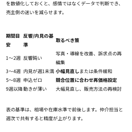
を数値化しておくと、感情ではなくデータで判断でき、
売主側の迷いを減らせます。
期間目
反響/内見の基
取るべき策
安
準
写真・導線を改善、訴求点の再
1〜2週
反響鈍い
編集
3〜4週
内見が週1未満
小幅見直し
または条件緩和
5〜8週
申込ゼロ
競合位置に合わせ再価格設定
9週以降
動きが薄い
大幅見直し、販売方法の再検討
表の基準は、相場や在庫水準で前後します。仲介担当と
週次で共有すると精度が上がります。