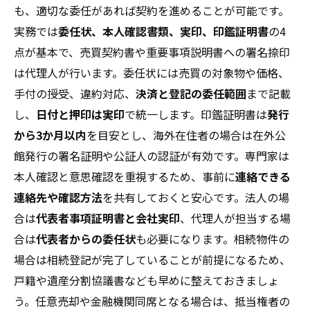
も、適切な委任があれば契約を進めることが可能です。
実務では
委任状、本人確認書類、実印、印鑑証明書
の4
点が基本で、売買契約書や重要事項説明書への署名捺印
は代理人が行います。委任状には売買の対象物や価格、
手付の授受、違約対応、
決済と登記の委任範囲
まで記載
し、
日付と押印は実印
で統一します。印鑑証明書は
発行
から3か月以内
を目安とし、海外在住者の場合は在外公
館発行の署名証明や公証人の認証が有効です。専門家は
本人確認と意思確認を重視するため、事前に
連絡できる
連絡先や確認方法
を共有しておくと安心です。法人の場
合は
代表者事項証明書と会社実印
、代理人が担当する場
合は
代表者からの委任状
も必要になります。相続物件の
場合は相続登記が完了していることが前提になるため、
戸籍や遺産分割協議書なども早めに整えておきましょ
う。任意売却や金融機関同席となる場合は、抵当権者の