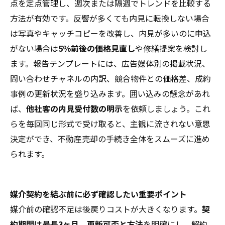
点を定点管理し、週次または隔週でトレンドを比較する
方法が有効です。反響が多くても内見に転換しない場合
は写真やキャッチコピーを改善し、内見が多いのに申込
がない場合は
5％前後の価格見直し
や修繕提案を検討し
ます。報告テンプレートには、広告媒体別の掲載状況、
問い合わせチャネルの内訳、競合物件との価格差、成約
事例の更新状況を盛り込みます。囲い込みの懸念があれ
ば、
他社客の内見受付数の明示
を依頼しましょう。これ
らを毎回同じ形式で受け取ると、主観に流されない意思
決定ができ、不動産売却の手続き全体をスムーズに進め
られます。
媒介契約を結ぶ前に必ず確認したい重要ポイント
媒介前の確認不足は後戻りコストが大きくなります。
契
約期間は最長3ヶ月、更新可否と方法
を明確にし、解約