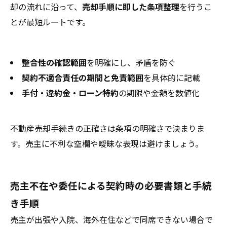
却の流れに沿って、
売却手順に即した条項整理
を行うこ
とが最短ルートです。
整合性の確認範囲
を明確にし、矛盾を防ぐ
契約不適合責任の期間と免責範囲
を具体的に記載
手付・違約金・ローン特約
の期限や金額を数値化
不動産売却手続きの正確さは条項の明確さで決まりま
す。売主に不利な空欄や曖昧な表現は避けましょう。
売主不在や委任による契約時の必要書類と手続
き手順
売主が出張や入院、海外在住などで同席できない場合で