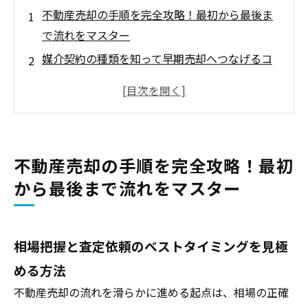
不動産売却の手順を完全攻略！最初から最後ま
で流れをマスター
媒介契約の種類を知って早期売却へつなげるコ
ツ
売出価格の決め方と価格交渉を成功させる実践
ノウハウ
売却活動の成功率アップ！内見対応と広告の魅
不動産売却の手順を完全攻略！最初
せ方テクニック
から最後まで流れをマスター
売買契約をスムーズに進めるための流れと売主
が知っておきたい全知識
引渡しと決済の手順を時系列でイメージでき
相場把握と査定依頼のベストタイミングを見極
る！トラブル防止の完全ガイド
める方法
不動産売却の手順で必要な書類一覧と取得先を
不動産売却の流れを滑らかに進める起点は、相場の正確
まるごと解説