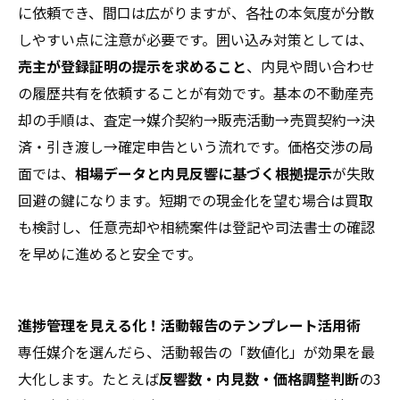
に依頼でき、間口は広がりますが、各社の本気度が分散
しやすい点に注意が必要です。囲い込み対策としては、
売主が登録証明の提示を求めること
、内見や問い合わせ
の履歴共有を依頼することが有効です。基本の不動産売
却の手順は、査定→媒介契約→販売活動→売買契約→決
済・引き渡し→確定申告という流れです。価格交渉の局
面では、
相場データと内見反響に基づく根拠提示
が失敗
回避の鍵になります。短期での現金化を望む場合は買取
も検討し、任意売却や相続案件は登記や司法書士の確認
を早めに進めると安全です。
進捗管理を見える化！活動報告のテンプレート活用術
専任媒介を選んだら、活動報告の「数値化」が効果を最
大化します。たとえば
反響数・内見数・価格調整判断
の3