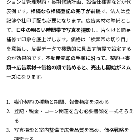
ションは管理規約・長期修繕計画、設備仕様書などが代
表例です。
相続なら相続登記の完了が前提
で、法人は登
記簿や社印手配も必要になります。広告素材の準備とし
て、
日中の明るい時間帯で写真を撮影
し、片付けと簡易
補修で印象を底上げします。価格は「検索帯の切り目」
を意識し、反響データで機動的に見直す前提で設定する
のが効果的です。
不動産売却の手順に沿って、契約→書
類→広告素材→価格の順で詰めると、売出し開始がスム
ーズ
になります。
媒介契約の種類と期間、報告頻度を決める
登記・税金・ローン関連を含む必要書類を一式そろえ
る
写真撮影と室内整備で広告品質を高め、価格戦略を
確定する