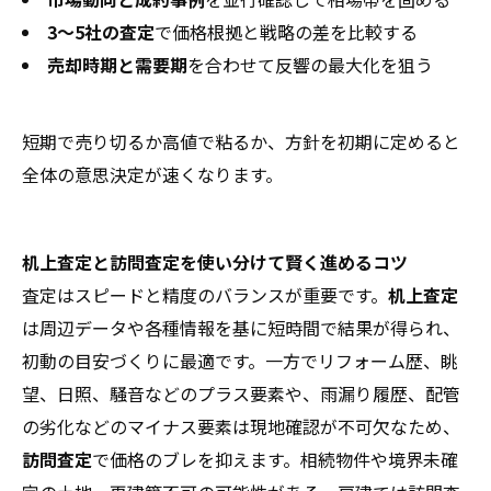
3〜5社の査定
で価格根拠と戦略の差を比較する
売却時期と需要期
を合わせて反響の最大化を狙う
短期で売り切るか高値で粘るか、方針を初期に定めると
全体の意思決定が速くなります。
机上査定と訪問査定を使い分けて賢く進めるコツ
査定はスピードと精度のバランスが重要です。
机上査定
は周辺データや各種情報を基に短時間で結果が得られ、
初動の目安づくりに最適です。一方でリフォーム歴、眺
望、日照、騒音などのプラス要素や、雨漏り履歴、配管
の劣化などのマイナス要素は現地確認が不可欠なため、
訪問査定
で価格のブレを抑えます。相続物件や境界未確