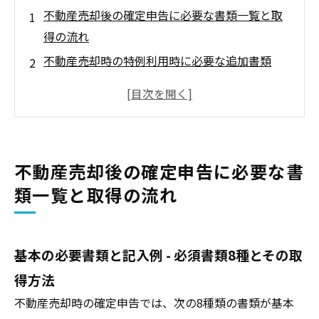
不動産売却後の確定申告に必要な書類一覧と取
得の流れ
不動産売却時の特例利用時に必要な追加書類
土地・マンション売却における確定申告の必要
書類の違いと準備のコツ
相続で取得した不動産売却時の確定申告に必要
な書類と準備
不動産売却後の確定申告に必要な書
不動産売却の確定申告の必要書類と電子申告(e-
類一覧と取得の流れ
Tax)の対応
不動産売却で損失が出た場合の確定申告に必要
な書類
基本の必要書類と記入例 - 必須書類8種とその取
不動産売却に必要な書類の取得方法や領収書・
得方法
費用証明の整理ガイド
不動産売却時の確定申告では、次の8種類の書類が基本
不動産売却後の確定申告で発生しやすいトラブ