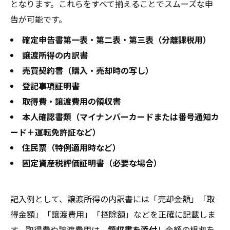
となります。これらをすべて揃えることでスムーズな申
ル事例と防止チェックリスト
告が可能です。
不動産売却に関する確定申告書類の最終確認と
確定申告書第一表・第二表・第三表（分離課税用）
提出後のフォロー
譲渡所得の内訳書
会社概要
売買契約書（購入・売却時の写し）
登記事項証明書
取得費・譲渡費用の領収書
本人確認書類（マイナンバーカードまたは番号通知カ
ード＋運転免許証など）
住民票（特例適用時など）
固定資産税評価証明書（必要な場合）
記入例として、譲渡所得の内訳書には「売却金額」「取
得金額」「譲渡費用」「控除額」などを正確に記載しま
す。取得費や譲渡費用は、
領収書を添付
し金額の根拠を