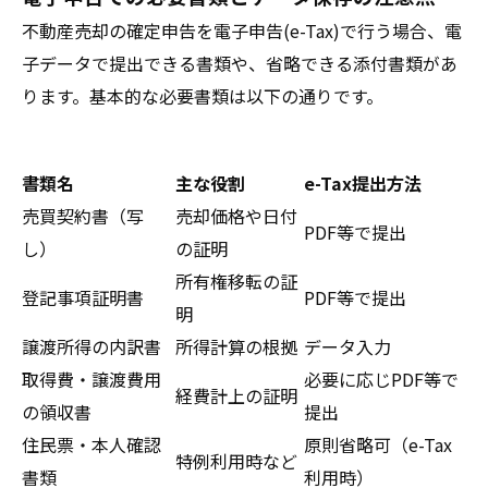
不動産売却の確定申告を電子申告(e-Tax)で行う場合、電
子データで提出できる書類や、省略できる添付書類があ
ります。基本的な必要書類は以下の通りです。
書類名
主な役割
e-Tax提出方法
売買契約書（写
売却価格や日付
PDF等で提出
し）
の証明
所有権移転の証
登記事項証明書
PDF等で提出
明
譲渡所得の内訳書
所得計算の根拠
データ入力
取得費・譲渡費用
必要に応じPDF等で
経費計上の証明
の領収書
提出
住民票・本人確認
原則省略可（e-Tax
特例利用時など
書類
利用時）