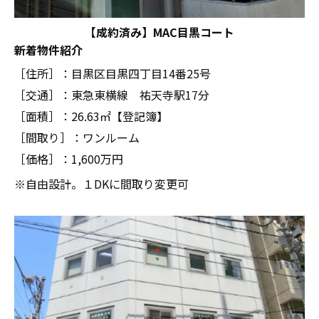
【成約済み】MAC目黒コート
新着物件紹介
［住所］：目黒区目黒四丁目14番25号
［交通］：東急東横線 祐天寺駅17分
［面積］：26.63㎡【登記簿】
［間取り］：ワンルーム
［価格］：1,600万円
※自由設計。１DKに間取り変更可