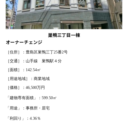
巣鴨三丁目一棟
オーナーチェンジ
［住所］：豊島区巣鴨三丁25番2号
［交通］：山手線 巣鴨駅４分
［面積］：142.54㎡
［用途地域］：商業地域
［価格］：46,500万円
「建物専有面積」：599.50㎡
「用途」：事務所・居宅
「利回り」：4.36％