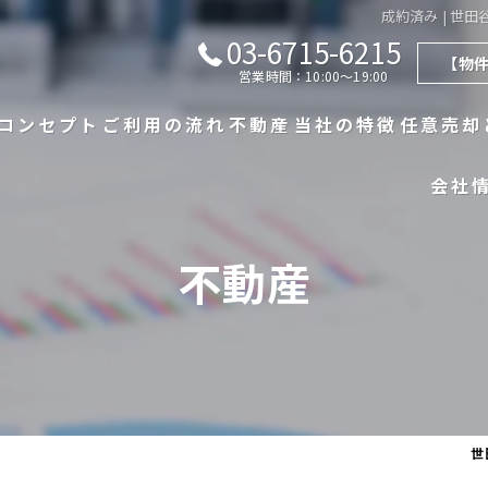
成約済み | 世
03-6715-6215
【物
営業時間：10:00～19:00
コンセプト
ご利用の流れ
不動産
当社の特徴
任意売却
会社
代表あいさつ
漫画特集
不動産一覧
戸建て
よくある質問
不動産の売買実績
マンション
不動産
査定実績
相続
買取
世