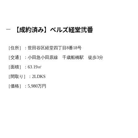
【成約済み】ベルズ経堂弐番
［住所］：世田谷区経堂四丁目8番18号
［交通］：小田急小田原線 千歳船橋駅 徒歩3分
［面積］：63.19㎡
［間取り］：2LDKS
［価格］：5,980万円