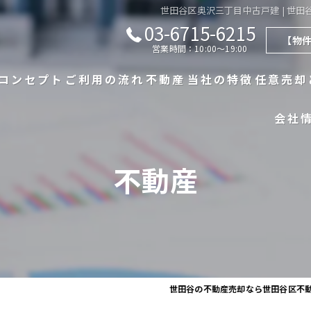
世田谷区奥沢三丁目中古戸建 | 世田
03-6715-6215
【物
営業時間：10:00～19:00
コンセプト
ご利用の流れ
不動産
当社の特徴
任意売却
会社
代表あいさつ
漫画特集
不動産一覧
戸建て
よくある質問
不動産の売買実績
マンション
不動産
査定実績
相続
買取
世田谷の不動産売却なら世田谷区不