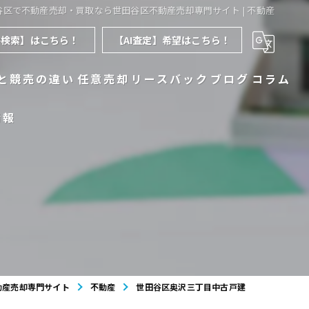
谷区で不動産売却・買取なら世田谷区不動産売却専門サイト | 不動産
件検索】はこちら！
【AI査定】希望はこちら！
と競売の違い
任意売却
リースバック
ブログ
コラム
情報
動産売却専門サイト
不動産
世田谷区奥沢三丁目中古戸建