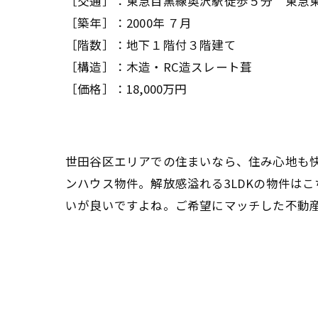
［交通］：東急目黒線奥沢駅徒歩５分 東急東
［築年］：2000年 ７月
［階数］：地下１階付３階建て
［構造］：木造・RC造スレート葺
［価格］：18,000万円
世田谷区エリアでの住まいなら、住み心地も
ンハウス物件。解放感溢れる3LDKの物件はこ
いが良いですよね。ご希望にマッチした不動