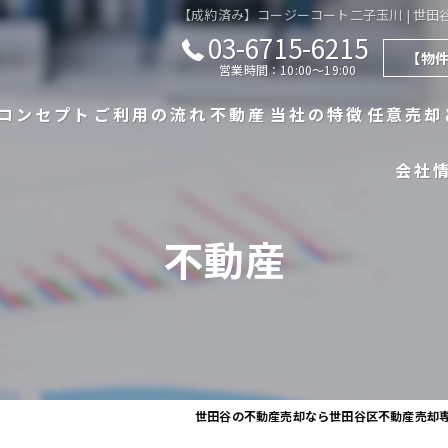
【成約済み】コージーコート二子玉川 | 世田
03-6715-6215
【物
営業時間：10:00～19:00
コンセプト
ご利用の流れ
不動産
当社の特徴
任意売却
会社
代表あいさつ
漫画特集
不動産一覧
戸建て
よくある質問
不動産の売買実績
マンション
不動産
査定実績
相続
買取
世田谷の不動産売却なら世田谷区不動産売却