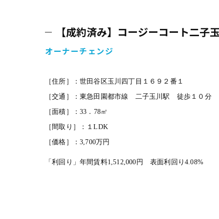
【成約済み】コージーコート二子
オーナーチェンジ
［住所］：世田谷区玉川四丁目１６９２番１
［交通］：東急田園都市線 二子玉川駅 徒歩１０分
［面積］：33．78㎡
［間取り］：１LDK
［価格］：3,700万円
「利回り」年間賃料1,512,000円 表面利回り4.08%