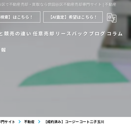
谷区で不動産売却・買取なら世田谷区不動産売却専門サイト | 不動産
件検索】はこちら！
【AI査定】希望はこちら！
と競売の違い
任意売却
リースバック
ブログ
コラム
情報
専門サイト
不動産
【成約済み】コージーコート二子玉川