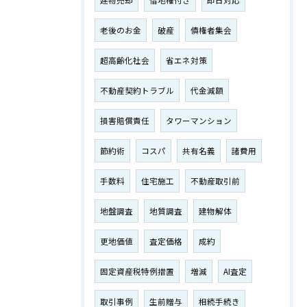
建物売却
借地権付き
即日対応
老後のお金
破産
債権者集会
超高齢化社会
省エネ対策
不動産契約トラブル
代金減額
損害賠償責任
タワーマンション
節約術
コスパ
共有名義
諸費用
手数料
住宅施工
不動産取引前
地盤調査
地質調査
建物解体
更地価値
査定価格
成約
固定資産税特例措置
増減
AI査定
取引事例
生前贈与
相続手続き