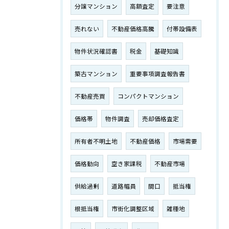
分譲マンション
高額査定
要注意
売れない
不動産価格高騰
付帯設備表
物件状況確認書
税金
基礎知識
築古マンション
重要事項調査報告書
不動産売買
コンパクトマンション
価格帯
物件調査
売却価格査定
所有者不明土地
不動産価格
市場需要
価格動向
空き家課税
不動産市場
供給過剰
道路幅員
間口
抵当権
根抵当権
市街化調整区域
雑種地