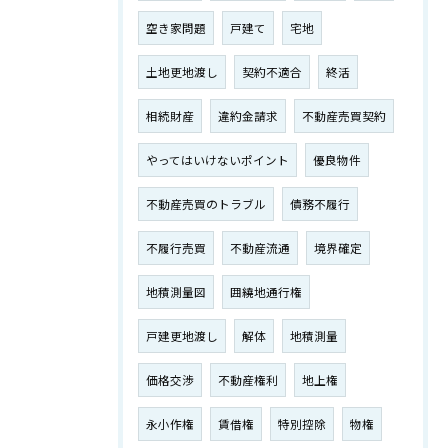
空き家問題
戸建て
宅地
土地更地渡し
契約不適合
終活
相続財産
違約金請求
不動産売買契約
やってはいけないポイント
優良物件
不動産売買のトラブル
債務不履行
不履行売買
不動産流通
境界確定
地積測量図
囲繞地通行権
戸建更地渡し
解体
地積測量
価格交渉
不動産権利
地上権
永小作権
賃借権
特別控除
物権