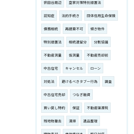
世田谷周辺
空家対策特別措置法
認知症
法的手続き
団体信用生命保険
債務相続
再建築不可
傾き物件
特別措置法
相続遺留分
分割協議
不動産測量
仮測量
不動産売却前
中古住宅
キャンセル
ローン
対処法
避けるべきタブー行為
調査
中古住宅売却
つなぎ融資
買い戻し特約
保証
不動産譲渡税
残地物撤去
清掃
遺品整理