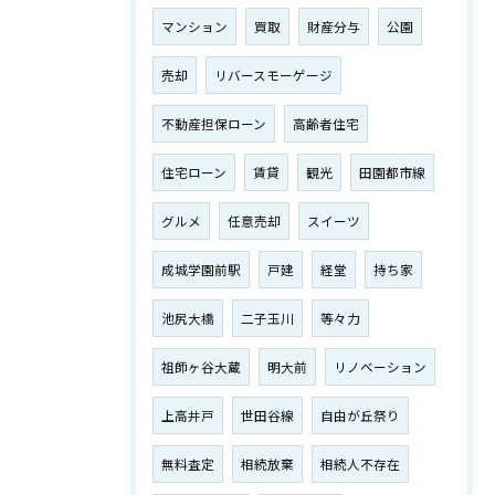
マンション
買取
財産分与
公園
売却
リバースモーゲージ
不動産担保ローン
高齢者住宅
住宅ローン
賃貸
観光
田園都市線
グルメ
任意売却
スイーツ
成城学園前駅
戸建
経堂
持ち家
池尻大橋
二子玉川
等々力
祖師ヶ谷大蔵
明大前
リノベーション
上高井戸
世田谷線
自由が丘祭り
無料査定
相続放棄
相続人不存在