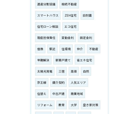
遺産分割協議
相続不動産
スマートハウス
ZEH住宅
旧耐震
住宅ローン相談
エコ住宅
瑕疵担保責任
変動金利
固定金利
借換
駅近
住環境
仲介
不動産
早期解決
新築戸建て
省エネ住宅
太陽光発電
三宿
高値
自然
京王線
媒介契約
人気エリア
住替え
中古戸建
商業地域
リフォーム
教育
大学
空き家対策