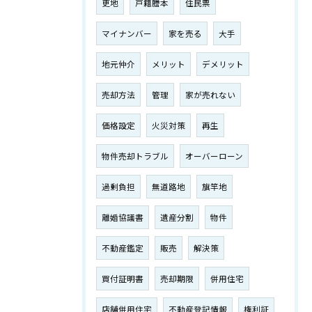
更地
戸籍謄本
住民票
マイナンバー
家を売る
大手
地元仲介
メリット
デメリット
売却方法
管理
家が売れない
価格設定
火災対策
再生
物件売却トラブル
オーバーローン
過剰負担
無道路地
旗竿地
離婚協議書
遺産分割
物件
不動産鑑定
販売
解決策
買付証明書
売却期限
併用住宅
店舗併用住宅
不動産登記情報
権利証