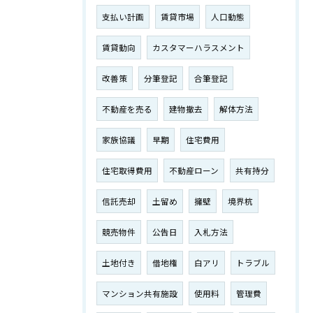
支払い計画
賃貸市場
人口動態
賃貸動向
カスタマーハラスメント
改善策
分筆登記
合筆登記
不動産を売る
建物撤去
解体方法
家族協議
早期
住宅費用
住宅取得費用
不動産ローン
共有持分
信託売却
土留め
擁壁
境界杭
競売物件
公告日
入札方法
土地付き
借地権
白アリ
トラブル
マンション共有施設
使用料
管理費