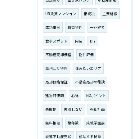
自然豊か
空き家バンク
不動産情報
UR賃貸マンション
相続税
主要路線
成功事例
賃貸物件
一戸建て
食事スポット
内装
DIY
不動産売却価格
物件評価
高利回り物件
住みたいエリア
売却価格保証
不動産売却の秘訣
建物評価額
心得
NGポイント
失敗例
失敗しない
売却計画
無料相談
築年数
成城学園前
最速不動産売却
成功する秘訣