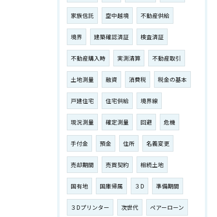
家族信託
空中越境
不動産供給
境界
建築確認済証
検査済証
不動産購入時
実測清算
不動産取引
土地測量
融資
消費税
税金の基本
戸建住宅
住宅供給
境界線
現況測量
確定測量
回避
危機
手付金
預金
住所
名義変更
売却期間
売買契約
相続土地
国有地
国庫帰属
３D
準備期間
３Dプリンター
次世代
ペアーローン