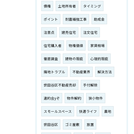
債権
土地所有者
タイミング
ポイント
耐震補強工事
助成金
注意点
建売住宅
注文住宅
住宅購入者
物権価値
家賃相場
徹底調査
建物の瑕疵
心理的瑕疵
隣地トラブル
不動産業界
解決方法
世田谷区不動産売却
手付解除
違約会yぞ
物件解約
狭小物件
スモールスペース
快適ライフ
農地
世田谷区
ゴミ屋敷
放置