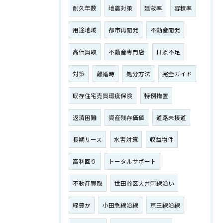
耐久年数
地震対策
建蔽率
容積率
用途地域
都市再開発
不動産開発
高価買取
不動産専門店
日照不足
対策
離婚時
処分方法
完全ガイド
既存住宅売買瑕疵保険
特例措置
返済困難
資産残存価値
道路未接道
長期リース
水害対策
収益物件
高利回り
トータルサポート
不動産買取
世田谷区大井町線沿い
緑豊か
小田急線沿線
京王線沿線