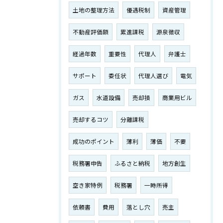
土地の整理方法
優遇税制
資産管理
不動産評価額
累進課税
源泉徴収
経過年数
重要性
代理人
弁護士
サポート
委任状
代理人選び
電気
ガス
水道設備
売却損
商業用ビル
売却するコツ
分離課税
成功のポイント
薄利
薄価
不要
税務署申告
ふるさと納税
地方創生
空き家特例
税務署
一時所得
依頼書
費用
落とし穴
売主