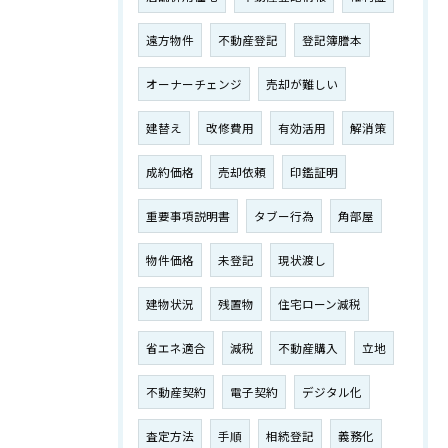
遠方物件
不動産登記
登記簿謄本
オーナーチェンジ
売却が難しい
建替え
改修費用
有効活用
解消策
成約価格
売却依頼
印鑑証明
重要事項説明書
タブー行為
角部屋
物件価格
未登記
現状渡し
建物状況
残置物
住宅ローン減税
省エネ適合
減税
不動産購入
立地
不動産契約
電子契約
デジタル化
査定方法
手順
相続登記
義務化