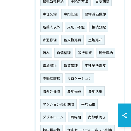
根抵当権抹消
手続き方法
目安期間
専任契約
専門知識
建物減価償却
名義人以外
支配い不能
相続分配
水道修理
他人物売買
土地売却
流れ
負債整理
銀行融資
税金滞納
追加課税
賃貸管理
宅建業法違反
不動産詐欺
リロケーション
海外赴任時
農地売買
農地活用
マンション売却期間
平均価格
ダブルローン
同時期
売却手続き
地中埋設物
住宅セーフティーネット制度