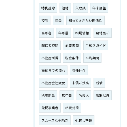
特例控除
短縮
失敗談
年末調整
控除
年金
知っておきたい関係性
高齢者
年齢層
相場情報
農地売却
配偶者控除
必要書類
手続きガイド
不動産所得
税金条件
平均期間
売却までの流れ
専任仲介
不動産会社変更
未償却残高
残債
税務罰金
無申告
名義人
親族以外
免税事業者
相続対策
スムーズな手続き
引越し準備