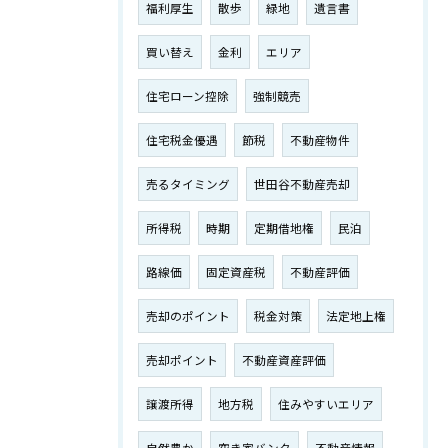
福利厚生
散歩
緑地
遺言書
買い替え
金利
エリア
住宅ローン控除
強制競売
住宅税金優遇
節税
不動産物件
売るタイミング
世田谷不動産売却
所得税
時期
定期借地権
民泊
路線価
固定資産税
不動産評価
売却のポイント
税金対策
法定地上権
売却ポイント
不動産資産評価
譲渡所得
地方税
住みやすいエリア