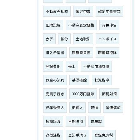
不動産売却時
確定申告
確定申告書類
圧縮記帳
不動産査定価格
青色申告
赤字
按分
土地取引
インボイス
購入希望者
医療費負担
医療費控除
登記費用
売上
不動産市場攻略
お金の流れ
基礎控除
軽減税率
売買手続き
3000万円控除
節税対策
成年後見人
相続人
建物
減価償却
短期譲渡
早期決済
体験談
追徴課税
登記手続き
登録免許税