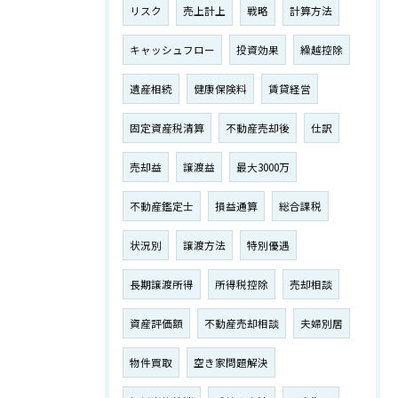
リスク
売上計上
戦略
計算方法
キャッシュフロー
投資効果
繰越控除
遺産相続
健康保険料
賃貸経営
固定資産税清算
不動産売却後
仕訳
売却益
譲渡益
最大3000万
不動産鑑定士
損益通算
総合課税
状況別
譲渡方法
特別優遇
長期譲渡所得
所得税控除
売却相談
資産評価額
不動産売却相談
夫婦別居
物件買取
空き家問題解決