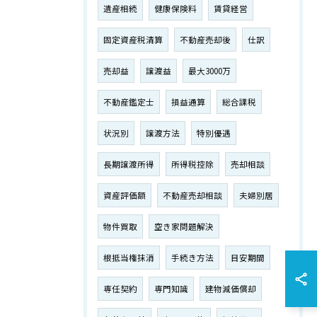
遺産相続
健康保険料
賃貸経営
固定資産税清算
不動産売却後
仕訳
売却益
譲渡益
最大3000万
不動産鑑定士
損益通算
総合課税
状況別
譲渡方法
特別優遇
長期譲渡所得
所得税控除
売却相談
資産評価額
不動産売却相談
夫婦別居
物件買取
空き家問題解決
根抵当権抹消
手続き方法
目安期間
専任契約
専門知識
建物減価償却