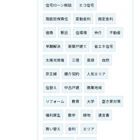
住宅ローン相談
エコ住宅
瑕疵担保責任
変動金利
固定金利
借換
駅近
住環境
仲介
不動産
早期解決
新築戸建て
省エネ住宅
太陽光発電
三宿
高値
自然
京王線
媒介契約
人気エリア
住替え
中古戸建
商業地域
リフォーム
教育
大学
空き家対策
福利厚生
散歩
緑地
遺言書
買い替え
金利
エリア