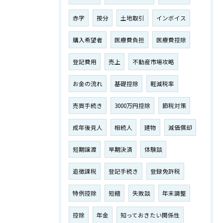
赤字
按分
土地取引
インボイス
購入希望者
医療費負担
医療費控除
登記費用
売上
不動産市場攻略
お金の流れ
基礎控除
軽減税率
売買手続き
3000万円控除
節税対策
成年後見人
相続人
建物
減価償却
短期譲渡
早期決済
体験談
追徴課税
登記手続き
登録免許税
特例控除
短縮
失敗談
年末調整
控除
年金
知っておきたい関係性