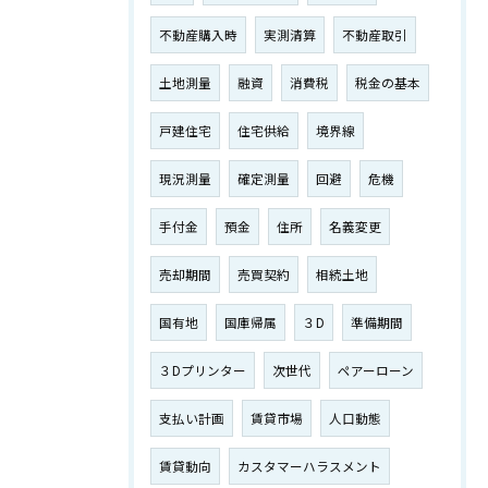
不動産購入時
実測清算
不動産取引
土地測量
融資
消費税
税金の基本
戸建住宅
住宅供給
境界線
現況測量
確定測量
回避
危機
手付金
預金
住所
名義変更
売却期間
売買契約
相続土地
国有地
国庫帰属
３D
準備期間
３Dプリンター
次世代
ペアーローン
支払い計画
賃貸市場
人口動態
賃貸動向
カスタマーハラスメント