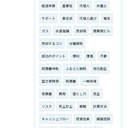
経過年数
重要性
代理人
弁護士
サポート
委任状
代理人選び
電気
ガス
水道設備
売却損
商業用ビル
売却するコツ
分離課税
成功のポイント
薄利
薄価
不要
税務署申告
ふるさと納税
地方創生
空き家特例
税務署
一時所得
依頼書
費用
落とし穴
売主
リスク
売上計上
戦略
計算方法
キャッシュフロー
投資効果
繰越控除