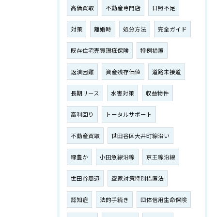
高価買取
不動産専門店
日照不足
対策
離婚時
処分方法
完全ガイド
既存住宅売買瑕疵保険
特例措置
返済困難
資産残存価値
道路未接道
長期リース
水害対策
収益物件
高利回り
トータルサポート
不動産買取
世田谷区大井町線沿い
緑豊か
小田急線沿線
京王線沿線
世田谷周辺
空家対策特別措置法
認知症
法的手続き
団体信用生命保険