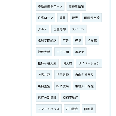
不動産担保ローン
高齢者住宅
住宅ローン
賃貸
観光
田園都市線
グルメ
任意売却
スイーツ
成城学園前駅
戸建
経堂
持ち家
池尻大橋
二子玉川
等々力
祖師ヶ谷大蔵
明大前
リノベーション
上高井戸
世田谷線
自由が丘祭り
無料査定
相続放棄
相続人不存在
遺産分割協議
相続不動産
スマートハウス
ZEH住宅
旧耐震