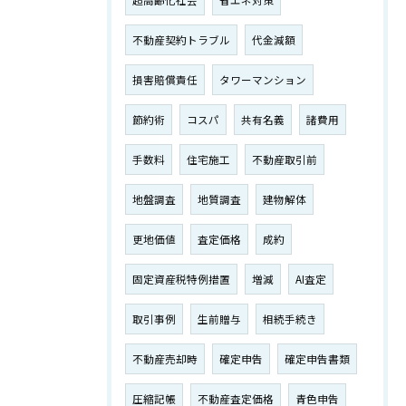
超高齢化社会
省エネ対策
不動産契約トラブル
代金減額
損害賠償責任
タワーマンション
節約術
コスパ
共有名義
諸費用
手数料
住宅施工
不動産取引前
地盤調査
地質調査
建物解体
更地価値
査定価格
成約
固定資産税特例措置
増減
AI査定
取引事例
生前贈与
相続手続き
不動産売却時
確定申告
確定申告書類
圧縮記帳
不動産査定価格
青色申告