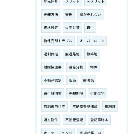
地元仲介
メリット
デメリット
売却方法
管理
家が売れない
価格設定
火災対策
再生
物件売却トラブル
オーバーローン
過剰負担
無道路地
旗竿地
離婚協議書
遺産分割
物件
不動産鑑定
販売
解決策
買付証明書
売却期限
併用住宅
店舗併用住宅
不動産登記情報
権利証
遠方物件
不動産登記
登記簿謄本
オーナーチェンジ
売却が難しい