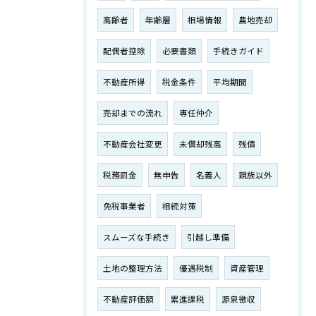
高齢者
年齢層
相場情報
農地売却
配偶者控除
必要書類
手続きガイド
不動産所得
税金条件
平均期間
売却までの流れ
専任仲介
不動産会社変更
未償却残高
残債
税務罰金
無申告
名義人
親族以外
免税事業者
相続対策
スムーズな手続き
引越し準備
土地の整理方法
優遇税制
資産管理
不動産評価額
累進課税
源泉徴収