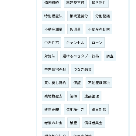
債務相続
再建築不可
傾き物件
特別措置法
相続遺留分
分割協議
不動産測量
仮測量
不動産売却前
中古住宅
キャンセル
ローン
対処法
避けるべきタブー行為
調査
中古住宅売却
つなぎ融資
買い戻し特約
保証
不動産譲渡税
残地物撤去
清掃
遺品整理
建物売却
借地権付き
即日対応
老後のお金
破産
債権者集会