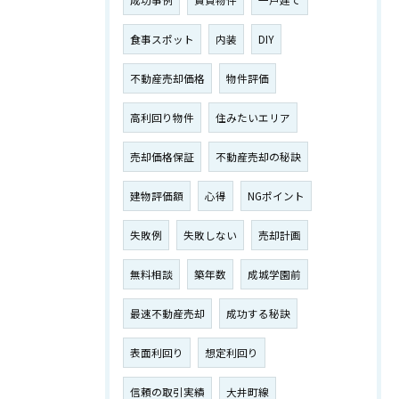
成功事例
賃貸物件
一戸建て
食事スポット
内装
DIY
不動産売却価格
物件評価
高利回り物件
住みたいエリア
売却価格保証
不動産売却の秘訣
建物評価額
心得
NGポイント
失敗例
失敗しない
売却計画
無料相談
築年数
成城学園前
最速不動産売却
成功する秘訣
表面利回り
想定利回り
信頼の取引実績
大井町線