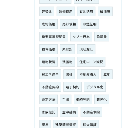
建替え
改修費用
有効活用
解消策
成約価格
売却依頼
印鑑証明
重要事項説明書
タブー行為
角部屋
物件価格
未登記
現状渡し
建物状況
残置物
住宅ローン減税
省エネ適合
減税
不動産購入
立地
不動産契約
電子契約
デジタル化
査定方法
手順
相続登記
義務化
家族信託
空中越境
不動産供給
境界
建築確認済証
検査済証