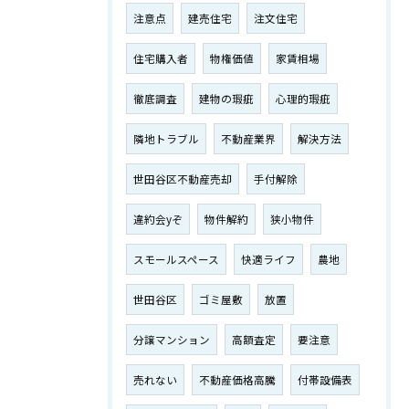
注意点
建売住宅
注文住宅
住宅購入者
物権価値
家賃相場
徹底調査
建物の瑕疵
心理的瑕疵
隣地トラブル
不動産業界
解決方法
世田谷区不動産売却
手付解除
違約会yぞ
物件解約
狭小物件
スモールスペース
快適ライフ
農地
世田谷区
ゴミ屋敷
放置
分譲マンション
高額査定
要注意
売れない
不動産価格高騰
付帯設備表