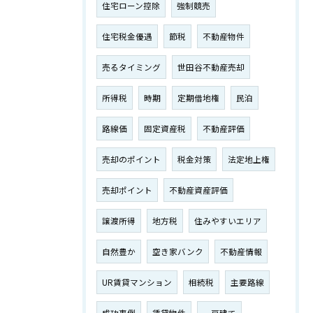
住宅ローン控除
強制競売
住宅税金優遇
節税
不動産物件
売るタイミング
世田谷不動産売却
所得税
時期
定期借地権
民泊
路線価
固定資産税
不動産評価
売却のポイント
税金対策
法定地上権
売却ポイント
不動産資産評価
譲渡所得
地方税
住みやすいエリア
自然豊か
空き家バンク
不動産情報
UR賃貸マンション
相続税
主要路線