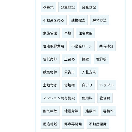
改善策
分筆登記
合筆登記
不動産を売る
建物撤去
解体方法
家族協議
早期
住宅費用
住宅取得費用
不動産ローン
共有持分
信託売却
土留め
擁壁
境界杭
競売物件
公告日
入札方法
土地付き
借地権
白アリ
トラブル
マンション共有施設
使用料
管理費
耐久年数
地震対策
建蔽率
容積率
用途地域
都市再開発
不動産開発