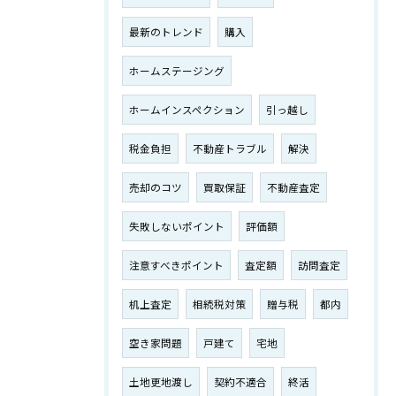
最新のトレンド
購入
ホームステージング
ホームインスペクション
引っ越し
税金負担
不動産トラブル
解決
売却のコツ
買取保証
不動産査定
失敗しないポイント
評価額
注意すべきポイント
査定額
訪問査定
机上査定
相続税対策
贈与税
都内
空き家問題
戸建て
宅地
土地更地渡し
契約不適合
終活