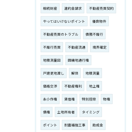
相続財産
違約金請求
不動産売買契約
やってはいけないポイント
優良物件
不動産売買のトラブル
債務不履行
不履行売買
不動産流通
境界確定
地積測量図
囲繞地通行権
戸建更地渡し
解体
地積測量
価格交渉
不動産権利
地上権
永小作権
賃借権
特別控除
物権
債権
土地所有者
タイミング
ポイント
耐震補強工事
助成金