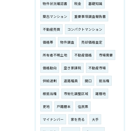
物件状況確認書
税金
基礎知識
築古マンション
重要事項調査報告書
不動産売買
コンパクトマンション
価格帯
物件調査
売却価格査定
所有者不明土地
不動産価格
市場需要
価格動向
空き家課税
不動産市場
供給過剰
道路幅員
間口
抵当権
根抵当権
市街化調整区域
雑種地
更地
戸籍謄本
住民票
マイナンバー
家を売る
大手