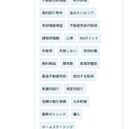
不動産売却価格
物件評価
高利回り物件
住みたいエリア
売却価格保証
不動産売却の秘訣
建物評価額
心得
NGポイント
失敗例
失敗しない
売却計画
無料相談
築年数
成城学園前
最速不動産売却
成功する秘訣
表面利回り
想定利回り
信頼の取引実績
大井町線
最新のトレンド
購入
ホームステージング