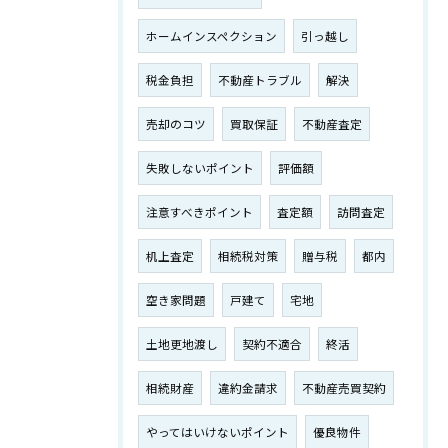
ホームインスペクション
引っ越し
税金負担
不動産トラブル
解決
売却のコツ
買取保証
不動産査定
失敗しないポイント
評価額
注意すべきポイント
査定額
訪問査定
机上査定
相続税対策
贈与税
都内
空き家問題
戸建て
宅地
土地更地渡し
契約不適合
終活
相続財産
違約金請求
不動産売買契約
やってはいけないポイント
優良物件