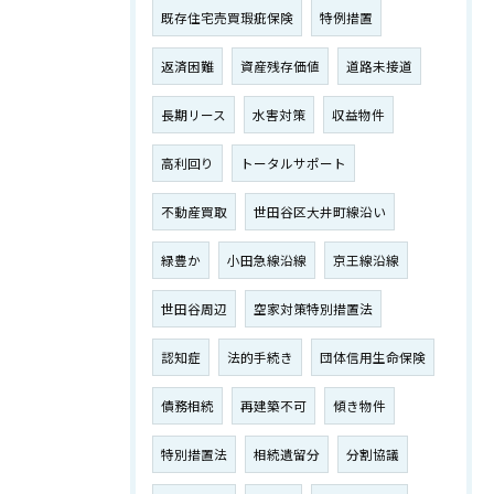
既存住宅売買瑕疵保険
特例措置
返済困難
資産残存価値
道路未接道
長期リース
水害対策
収益物件
高利回り
トータルサポート
不動産買取
世田谷区大井町線沿い
緑豊か
小田急線沿線
京王線沿線
世田谷周辺
空家対策特別措置法
認知症
法的手続き
団体信用生命保険
債務相続
再建築不可
傾き物件
特別措置法
相続遺留分
分割協議