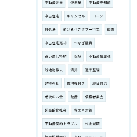
不動産測量
仮測量
不動産売却前
中古住宅
キャンセル
ローン
対処法
避けるべきタブー行為
調査
中古住宅売却
つなぎ融資
買い戻し特約
保証
不動産譲渡税
残地物撤去
清掃
遺品整理
建物売却
借地権付き
即日対応
老後のお金
破産
債権者集会
超高齢化社会
省エネ対策
不動産契約トラブル
代金減額