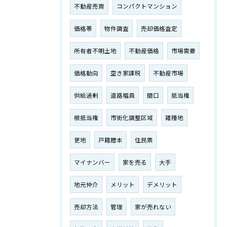
不動産売買
コンパクトマンション
価格帯
物件調査
売却価格査定
所有者不明土地
不動産価格
市場需要
価格動向
空き家課税
不動産市場
供給過剰
道路幅員
間口
抵当権
根抵当権
市街化調整区域
雑種地
更地
戸籍謄本
住民票
マイナンバー
家を売る
大手
地元仲介
メリット
デメリット
売却方法
管理
家が売れない