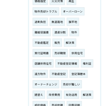
価格設定
火災対策
再生
物件売却トラブル
オーバーローン
過剰負担
無道路地
旗竿地
離婚協議書
遺産分割
物件
不動産鑑定
販売
解決策
買付証明書
売却期限
併用住宅
店舗併用住宅
不動産登記情報
権利証
遠方物件
不動産登記
登記簿謄本
オーナーチェンジ
売却が難しい
建替え
改修費用
有効活用
解消策
成約価格
売却依頼
印鑑証明