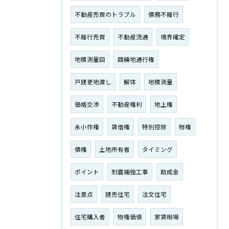
不動産売買のトラブル
債務不履行
不履行売買
不動産流通
境界確定
地積測量図
囲繞地通行権
戸建更地渡し
解体
地積測量
価格交渉
不動産権利
地上権
永小作権
賃借権
特別控除
物権
債権
土地所有者
タイミング
ポイント
耐震補強工事
助成金
注意点
建売住宅
注文住宅
住宅購入者
物権価値
家賃相場