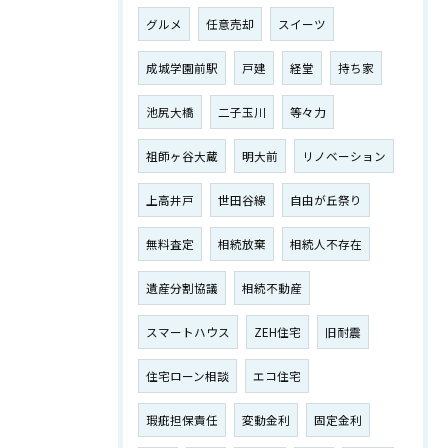
グルメ
任意売却
スイーツ
成城学園前駅
戸建
経堂
持ち家
池尻大橋
二子玉川
等々力
祖師ヶ谷大蔵
明大前
リノベーション
上高井戸
世田谷線
自由が丘祭り
無料査定
相続放棄
相続人不存在
遺産分割協議
相続不動産
スマートハウス
ZEH住宅
旧耐震
住宅ローン相談
エコ住宅
瑕疵担保責任
変動金利
固定金利