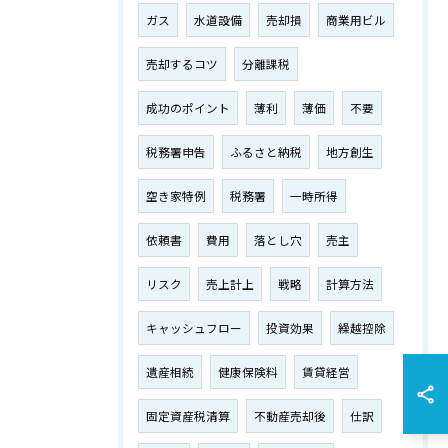
ガス
水道設備
売却損
商業用ビル
売却するコツ
分離課税
成功のポイント
薄利
薄価
不要
税務署申告
ふるさと納税
地方創生
空き家特例
税務署
一時所得
依頼書
費用
落とし穴
売主
リスク
売上計上
戦略
計算方法
キャッシュフロー
投資効果
繰越控除
遺産相続
健康保険料
賃貸経営
固定資産税清算
不動産売却後
仕訳