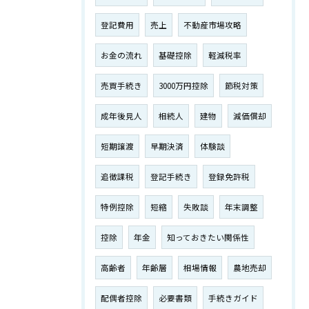
登記費用
売上
不動産市場攻略
お金の流れ
基礎控除
軽減税率
売買手続き
3000万円控除
節税対策
成年後見人
相続人
建物
減価償却
短期譲渡
早期決済
体験談
追徴課税
登記手続き
登録免許税
特例控除
短縮
失敗談
年末調整
控除
年金
知っておきたい関係性
高齢者
年齢層
相場情報
農地売却
配偶者控除
必要書類
手続きガイド