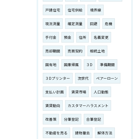
戸建住宅
住宅供給
境界線
現況測量
確定測量
回避
危機
手付金
預金
住所
名義変更
売却期間
売買契約
相続土地
国有地
国庫帰属
３D
準備期間
３Dプリンター
次世代
ペアーローン
支払い計画
賃貸市場
人口動態
賃貸動向
カスタマーハラスメント
改善策
分筆登記
合筆登記
不動産を売る
建物撤去
解体方法