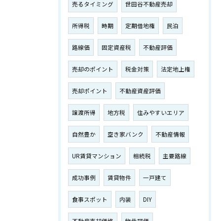
売るタイミング
世田谷不動産売却
所得税
時期
定期借地権
民泊
路線価
固定資産税
不動産評価
売却のポイント
税金対策
法定地上権
売却ポイント
不動産資産評価
譲渡所得
地方税
住みやすいエリア
自然豊か
空き家バンク
不動産情報
UR賃貸マンション
相続税
主要路線
成功事例
賃貸物件
一戸建て
食事スポット
内装
DIY