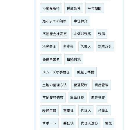
不動産所得
税金条件
平均期間
売却までの流れ
専任仲介
不動産会社変更
未償却残高
残債
税務罰金
無申告
名義人
親族以外
免税事業者
相続対策
スムーズな手続き
引越し準備
土地の整理方法
優遇税制
資産管理
不動産評価額
累進課税
源泉徴収
経過年数
重要性
代理人
弁護士
サポート
委任状
代理人選び
電気