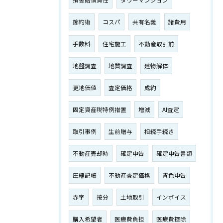
損害賠償責任
タワーマンション
節約術
コスパ
共有名義
諸費用
手数料
住宅施工
不動産取引前
地盤調査
地質調査
建物解体
更地価値
査定価格
成約
固定資産税特例措置
増減
AI査定
取引事例
生前贈与
相続手続き
不動産売却時
確定申告
確定申告書類
圧縮記帳
不動産査定価格
青色申告
赤字
按分
土地取引
インボイス
購入希望者
医療費負担
医療費控除