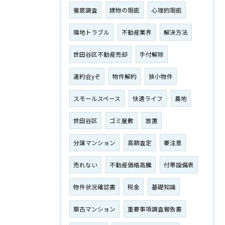
徹底調査
建物の瑕疵
心理的瑕疵
隣地トラブル
不動産業界
解決方法
世田谷区不動産売却
手付解除
違約会yぞ
物件解約
狭小物件
スモールスペース
快適ライフ
農地
世田谷区
ゴミ屋敷
放置
分譲マンション
高額査定
要注意
売れない
不動産価格高騰
付帯設備表
物件状況確認書
税金
基礎知識
築古マンション
重要事項調査報告書