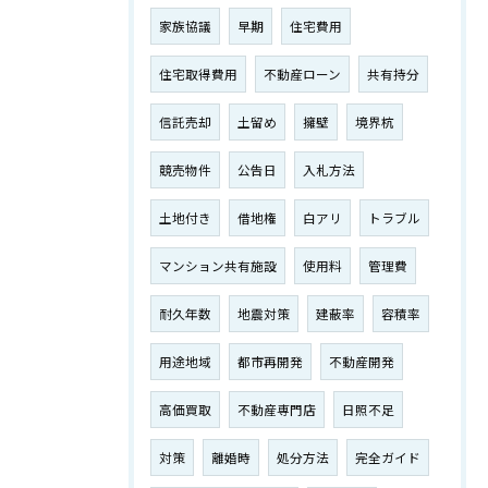
家族協議
早期
住宅費用
住宅取得費用
不動産ローン
共有持分
信託売却
土留め
擁壁
境界杭
競売物件
公告日
入札方法
土地付き
借地権
白アリ
トラブル
マンション共有施設
使用料
管理費
耐久年数
地震対策
建蔽率
容積率
用途地域
都市再開発
不動産開発
高価買取
不動産専門店
日照不足
対策
離婚時
処分方法
完全ガイド