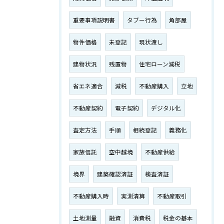
重要事項説明書
タブー行為
角部屋
物件価格
未登記
現状渡し
建物状況
残置物
住宅ローン減税
省エネ適合
減税
不動産購入
立地
不動産契約
電子契約
デジタル化
査定方法
手順
相続登記
義務化
家族信託
空中越境
不動産供給
境界
建築確認済証
検査済証
不動産購入時
実測清算
不動産取引
土地測量
融資
消費税
税金の基本