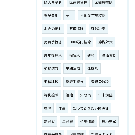
購入希望者
医療費負担
医療費控除
登記費用
売上
不動産市場攻略
お金の流れ
基礎控除
軽減税率
売買手続き
3000万円控除
節税対策
成年後見人
相続人
建物
減価償却
短期譲渡
早期決済
体験談
追徴課税
登記手続き
登録免許税
特例控除
短縮
失敗談
年末調整
控除
年金
知っておきたい関係性
高齢者
年齢層
相場情報
農地売却
配偶者控除
必要書類
手続きガイド