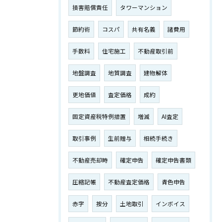
損害賠償責任
タワーマンション
節約術
コスパ
共有名義
諸費用
手数料
住宅施工
不動産取引前
地盤調査
地質調査
建物解体
更地価値
査定価格
成約
固定資産税特例措置
増減
AI査定
取引事例
生前贈与
相続手続き
不動産売却時
確定申告
確定申告書類
圧縮記帳
不動産査定価格
青色申告
赤字
按分
土地取引
インボイス