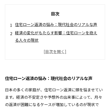
目次
住宅ローン返済の悩み：現代社会のリアルな声
経済の変化がもたらす影響：住宅ローンを抱え
る人々の現状
任意売却の選択肢：借入金返済の新たな道
任意売却のプロセス：成功する売却のためのス
テップ
任意売却のメリットとデメリットを徹底解説
住宅ローン返済の悩み：現代社会のリアルな声
法律と税金：任意売却に関する知っておくべき
ポイント
日本の多くの家庭が、住宅ローン返済に頭を悩ませてい
あなたにとって最適な選択肢は？任意売却で新
ます。経済の不安定さや予想外の出来事によって、月々
たなスタートを切る方法
の返済が困難になるケースが増加しているのが現状で