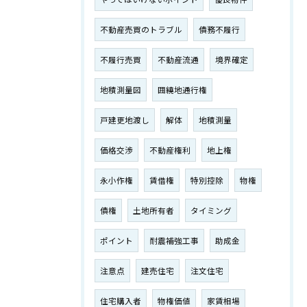
不動産売買のトラブル
債務不履行
不履行売買
不動産流通
境界確定
地積測量図
囲繞地通行権
戸建更地渡し
解体
地積測量
価格交渉
不動産権利
地上権
永小作権
賃借権
特別控除
物権
債権
土地所有者
タイミング
ポイント
耐震補強工事
助成金
注意点
建売住宅
注文住宅
住宅購入者
物権価値
家賃相場