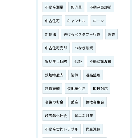
不動産測量
仮測量
不動産売却前
中古住宅
キャンセル
ローン
対処法
避けるべきタブー行為
調査
中古住宅売却
つなぎ融資
買い戻し特約
保証
不動産譲渡税
残地物撤去
清掃
遺品整理
建物売却
借地権付き
即日対応
老後のお金
破産
債権者集会
超高齢化社会
省エネ対策
不動産契約トラブル
代金減額