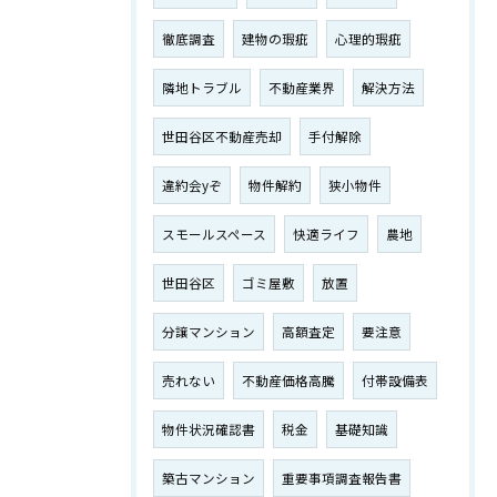
徹底調査
建物の瑕疵
心理的瑕疵
隣地トラブル
不動産業界
解決方法
世田谷区不動産売却
手付解除
違約会yぞ
物件解約
狭小物件
スモールスペース
快適ライフ
農地
世田谷区
ゴミ屋敷
放置
分譲マンション
高額査定
要注意
売れない
不動産価格高騰
付帯設備表
物件状況確認書
税金
基礎知識
築古マンション
重要事項調査報告書