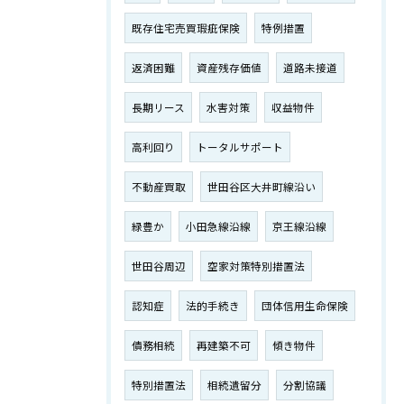
既存住宅売買瑕疵保険
特例措置
返済困難
資産残存価値
道路未接道
長期リース
水害対策
収益物件
高利回り
トータルサポート
不動産買取
世田谷区大井町線沿い
緑豊か
小田急線沿線
京王線沿線
世田谷周辺
空家対策特別措置法
認知症
法的手続き
団体信用生命保険
債務相続
再建築不可
傾き物件
特別措置法
相続遺留分
分割協議