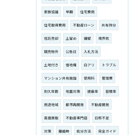
家族協議
早期
住宅費用
住宅取得費用
不動産ローン
共有持分
信託売却
土留め
擁壁
境界杭
競売物件
公告日
入札方法
土地付き
借地権
白アリ
トラブル
マンション共有施設
使用料
管理費
耐久年数
地震対策
建蔽率
容積率
用途地域
都市再開発
不動産開発
高価買取
不動産専門店
日照不足
対策
離婚時
処分方法
完全ガイド