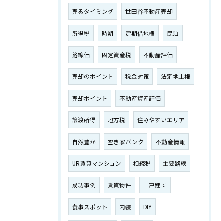
売るタイミング
世田谷不動産売却
所得税
時期
定期借地権
民泊
路線価
固定資産税
不動産評価
売却のポイント
税金対策
法定地上権
売却ポイント
不動産資産評価
譲渡所得
地方税
住みやすいエリア
自然豊か
空き家バンク
不動産情報
UR賃貸マンション
相続税
主要路線
成功事例
賃貸物件
一戸建て
食事スポット
内装
DIY