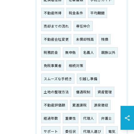
不動産所得
税金条件
平均期間
売却までの流れ
専任仲介
不動産会社変更
未償却残高
残債
税務罰金
無申告
名義人
親族以外
免税事業者
相続対策
スムーズな手続き
引越し準備
土地の整理方法
優遇税制
資産管理
不動産評価額
累進課税
源泉徴収
経過年数
重要性
代理人
弁護士
サポート
委任状
代理人選び
電気