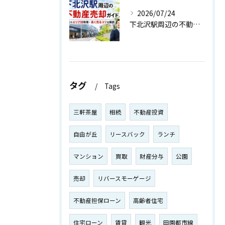
2026/07/24
下北沢駅周辺の不動産売却ガイド！相場やエリア別特徴・高く売るコツを解説
タグ
Tags
三軒茶屋
相続
不動産投資
自由が丘
リースバック
ランチ
マンション
買取
財産分与
公園
売却
リバースモーゲージ
不動産担保ローン
高齢者住宅
住宅ローン
賃貸
観光
田園都市線