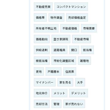
不動産売買
コンパクトマンション
価格帯
物件調査
売却価格査定
所有者不明土地
不動産価格
市場需要
価格動向
空き家課税
不動産市場
供給過剰
道路幅員
間口
抵当権
根抵当権
市街化調整区域
雑種地
更地
戸籍謄本
住民票
マイナンバー
家を売る
大手
地元仲介
メリット
デメリット
売却方法
管理
家が売れない