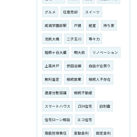
グルメ
任意売却
スイーツ
成城学園前駅
戸建
経堂
持ち家
池尻大橋
二子玉川
等々力
祖師ヶ谷大蔵
明大前
リノベーション
上高井戸
世田谷線
自由が丘祭り
無料査定
相続放棄
相続人不存在
遺産分割協議
相続不動産
スマートハウス
ZEH住宅
旧耐震
住宅ローン相談
エコ住宅
瑕疵担保責任
変動金利
固定金利