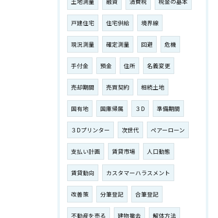
土地測量
融資
消費税
税金の基本
戸建住宅
住宅供給
境界線
現況測量
確定測量
回避
危機
手付金
預金
住所
名義変更
売却期間
売買契約
相続土地
国有地
国庫帰属
３D
準備期間
３Dプリンター
次世代
ペアーローン
支払い計画
賃貸市場
人口動態
賃貸動向
カスタマーハラスメント
改善策
分筆登記
合筆登記
不動産を売る
建物撤去
解体方法