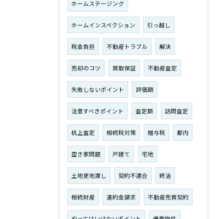
ホームステージング
ホームインスペクション
引っ越し
税金負担
不動産トラブル
解決
売却のコツ
買取保証
不動産査定
失敗しないポイント
評価額
注意すべきポイント
査定額
訪問査定
机上査定
相続税対策
贈与税
都内
空き家問題
戸建て
宅地
土地更地渡し
契約不適合
終活
相続財産
違約金請求
不動産売買契約
やってはいけないポイント
優良物件