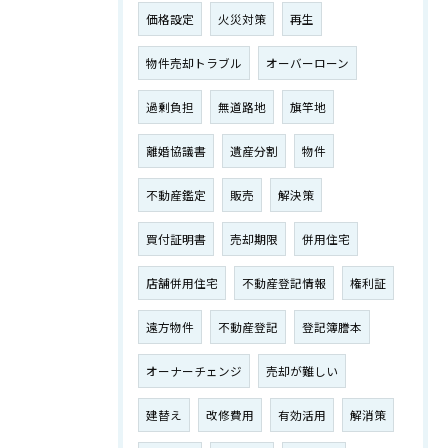
価格設定
火災対策
再生
物件売却トラブル
オーバーローン
過剰負担
無道路地
旗竿地
離婚協議書
遺産分割
物件
不動産鑑定
販売
解決策
買付証明書
売却期限
併用住宅
店舗併用住宅
不動産登記情報
権利証
遠方物件
不動産登記
登記簿謄本
オーナーチェンジ
売却が難しい
建替え
改修費用
有効活用
解消策