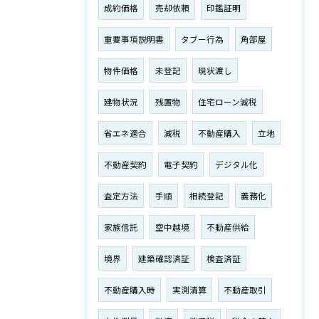
成約価格
売却依頼
印鑑証明
重要事項説明書
タブー行為
角部屋
物件価格
未登記
現状渡し
建物状況
残置物
住宅ローン減税
省エネ適合
減税
不動産購入
立地
不動産契約
電子契約
デジタル化
査定方法
手順
相続登記
義務化
家族信託
空中越境
不動産供給
境界
建築確認済証
検査済証
不動産購入時
実測清算
不動産取引