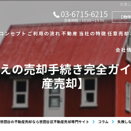
失敗
03-6715-6215
【物
営業時間：10:00～19:00
コンセプト
ご利用の流れ
不動産
当社の特徴
任意売却
会社
代表あいさつ
漫画特集
不動産一覧
戸建て
えの売却手続き完全ガ
よくある質問
不動産の売買実績
マンション
産売却】
査定実績
相続
買取
世田谷の不動産売却なら世田谷区不動産売却専門サイト
コラム
失敗し