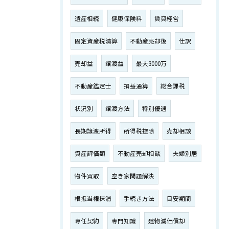
遺産相続
健康保険料
賃貸経営
固定資産税清算
不動産売却後
仕訳
売却益
譲渡益
最大3000万
不動産鑑定士
損益通算
総合課税
状況別
譲渡方法
特別優遇
長期譲渡所得
所得税控除
売却相談
資産評価額
不動産売却相談
夫婦別居
物件買取
空き家問題解決
根抵当権抹消
手続き方法
目安期間
専任契約
専門知識
建物減価償却