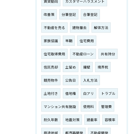
賃貸動向
カスタマーハラスメント
改善策
分筆登記
合筆登記
不動産を売る
建物撤去
解体方法
家族協議
早期
住宅費用
住宅取得費用
不動産ローン
共有持分
信託売却
土留め
擁壁
境界杭
競売物件
公告日
入札方法
土地付き
借地権
白アリ
トラブル
マンション共有施設
使用料
管理費
耐久年数
地震対策
建蔽率
容積率
用途地域
都市再開発
不動産開発