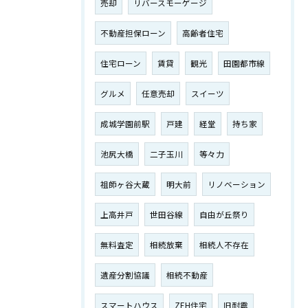
売却
リバースモーゲージ
不動産担保ローン
高齢者住宅
住宅ローン
賃貸
観光
田園都市線
グルメ
任意売却
スイーツ
成城学園前駅
戸建
経堂
持ち家
池尻大橋
二子玉川
等々力
祖師ヶ谷大蔵
明大前
リノベーション
上高井戸
世田谷線
自由が丘祭り
無料査定
相続放棄
相続人不存在
遺産分割協議
相続不動産
スマートハウス
ZEH住宅
旧耐震