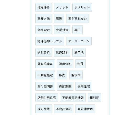
地元仲介
メリット
デメリット
売却方法
管理
家が売れない
価格設定
火災対策
再生
物件売却トラブル
オーバーローン
過剰負担
無道路地
旗竿地
離婚協議書
遺産分割
物件
不動産鑑定
販売
解決策
買付証明書
売却期限
併用住宅
店舗併用住宅
不動産登記情報
権利証
遠方物件
不動産登記
登記簿謄本