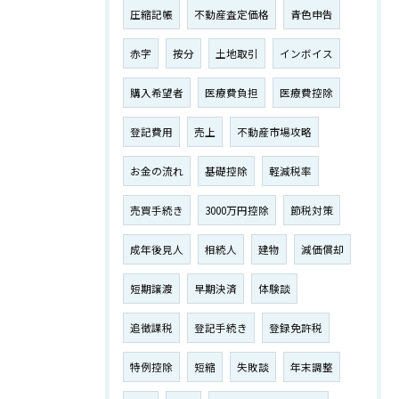
圧縮記帳
不動産査定価格
青色申告
赤字
按分
土地取引
インボイス
購入希望者
医療費負担
医療費控除
登記費用
売上
不動産市場攻略
お金の流れ
基礎控除
軽減税率
売買手続き
3000万円控除
節税対策
成年後見人
相続人
建物
減価償却
短期譲渡
早期決済
体験談
追徴課税
登記手続き
登録免許税
特例控除
短縮
失敗談
年末調整