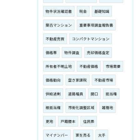
物件状況確認書
税金
基礎知識
築古マンション
重要事項調査報告書
不動産売買
コンパクトマンション
価格帯
物件調査
売却価格査定
所有者不明土地
不動産価格
市場需要
価格動向
空き家課税
不動産市場
供給過剰
道路幅員
間口
抵当権
根抵当権
市街化調整区域
雑種地
更地
戸籍謄本
住民票
マイナンバー
家を売る
大手