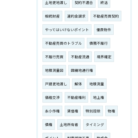
土地更地渡し
契約不適合
終活
相続財産
違約金請求
不動産売買契約
やってはいけないポイント
優良物件
不動産売買のトラブル
債務不履行
不履行売買
不動産流通
境界確定
地積測量図
囲繞地通行権
戸建更地渡し
解体
地積測量
価格交渉
不動産権利
地上権
永小作権
賃借権
特別控除
物権
債権
土地所有者
タイミング