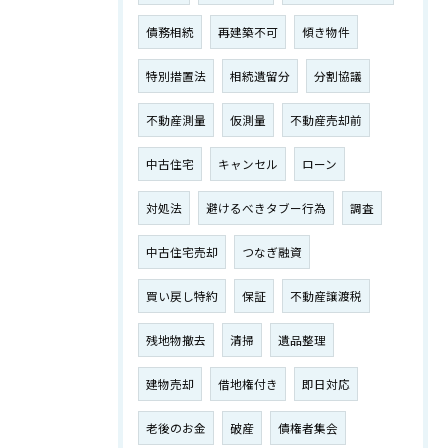
債務相続
再建築不可
傾き物件
特別措置法
相続遺留分
分割協議
不動産測量
仮測量
不動産売却前
中古住宅
キャンセル
ローン
対処法
避けるべきタブー行為
調査
中古住宅売却
つなぎ融資
買い戻し特約
保証
不動産譲渡税
残地物撤去
清掃
遺品整理
建物売却
借地権付き
即日対応
老後のお金
破産
債権者集会