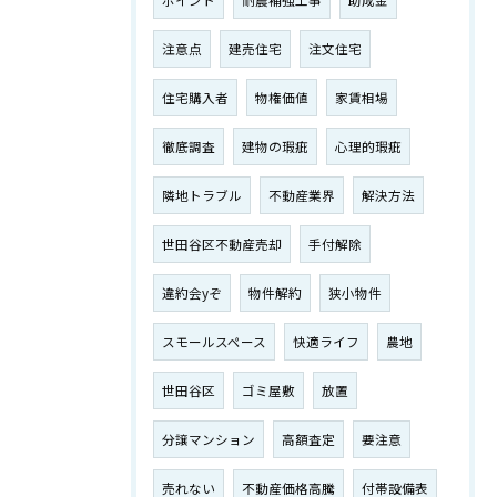
ポイント
耐震補強工事
助成金
注意点
建売住宅
注文住宅
住宅購入者
物権価値
家賃相場
徹底調査
建物の瑕疵
心理的瑕疵
隣地トラブル
不動産業界
解決方法
世田谷区不動産売却
手付解除
違約会yぞ
物件解約
狭小物件
スモールスペース
快適ライフ
農地
世田谷区
ゴミ屋敷
放置
分譲マンション
高額査定
要注意
売れない
不動産価格高騰
付帯設備表