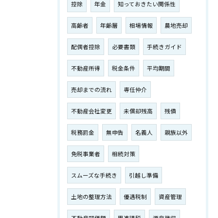
控除
年金
知っておきたい関係性
高齢者
年齢層
相場情報
農地売却
配偶者控除
必要書類
手続きガイド
不動産所得
税金条件
平均期間
売却までの流れ
専任仲介
不動産会社変更
未償却残高
残債
税務罰金
無申告
名義人
親族以外
免税事業者
相続対策
スムーズな手続き
引越し準備
土地の整理方法
優遇税制
資産管理