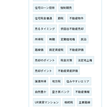
住宅ローン控除
強制競売
住宅税金優遇
節税
不動産物件
売るタイミング
世田谷不動産売却
所得税
時期
定期借地権
民泊
路線価
固定資産税
不動産評価
売却のポイント
税金対策
法定地上権
売却ポイント
不動産資産評価
譲渡所得
地方税
住みやすいエリア
自然豊か
空き家バンク
不動産情報
UR賃貸マンション
相続税
主要路線