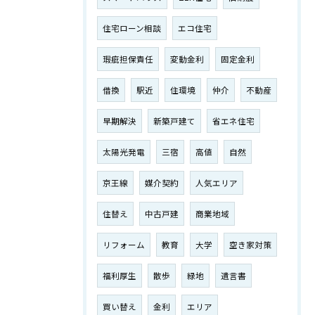
住宅ローン相談
エコ住宅
瑕疵担保責任
変動金利
固定金利
借換
駅近
住環境
仲介
不動産
早期解決
新築戸建て
省エネ住宅
太陽光発電
三宿
高値
自然
京王線
媒介契約
人気エリア
住替え
中古戸建
商業地域
リフォーム
教育
大学
空き家対策
福利厚生
散歩
緑地
遺言書
買い替え
金利
エリア