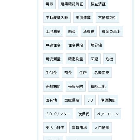
境界
建築確認済証
検査済証
不動産購入時
実測清算
不動産取引
土地測量
融資
消費税
税金の基本
戸建住宅
住宅供給
境界線
現況測量
確定測量
回避
危機
手付金
預金
住所
名義変更
売却期間
売買契約
相続土地
国有地
国庫帰属
３D
準備期間
３Dプリンター
次世代
ペアーローン
支払い計画
賃貸市場
人口動態