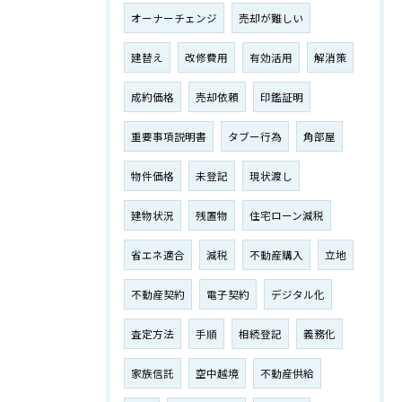
オーナーチェンジ
売却が難しい
建替え
改修費用
有効活用
解消策
成約価格
売却依頼
印鑑証明
重要事項説明書
タブー行為
角部屋
物件価格
未登記
現状渡し
建物状況
残置物
住宅ローン減税
省エネ適合
減税
不動産購入
立地
不動産契約
電子契約
デジタル化
査定方法
手順
相続登記
義務化
家族信託
空中越境
不動産供給