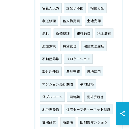
名義人以外
支配い不能
相続分配
水道修理
他人物売買
土地売却
流れ
負債整理
銀行融資
税金滞納
追加課税
賃貸管理
宅建業法違反
不動産詐欺
リロケーション
海外赴任時
農地売買
農地活用
マンション売却期間
平均価格
ダブルローン
同時期
売却手続き
地中埋設物
住宅セーフティーネット制度
住宅品質
高層階
旧耐震マンション