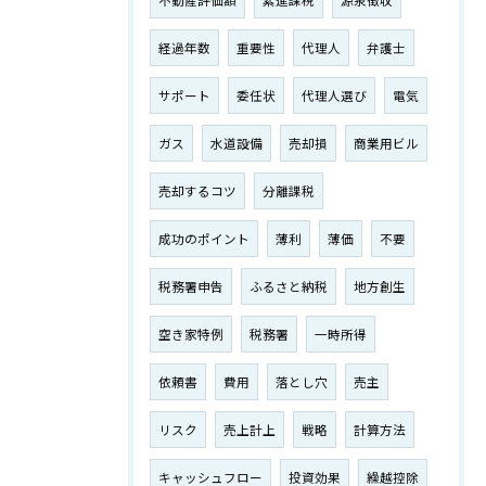
不動産評価額
累進課税
源泉徴収
経過年数
重要性
代理人
弁護士
サポート
委任状
代理人選び
電気
ガス
水道設備
売却損
商業用ビル
売却するコツ
分離課税
成功のポイント
薄利
薄価
不要
税務署申告
ふるさと納税
地方創生
空き家特例
税務署
一時所得
依頼書
費用
落とし穴
売主
リスク
売上計上
戦略
計算方法
キャッシュフロー
投資効果
繰越控除