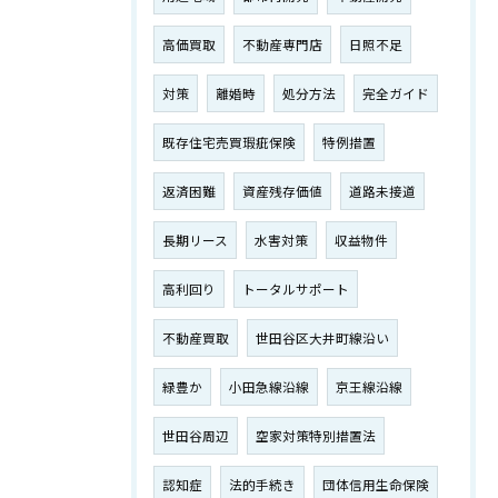
高価買取
不動産専門店
日照不足
対策
離婚時
処分方法
完全ガイド
既存住宅売買瑕疵保険
特例措置
返済困難
資産残存価値
道路未接道
長期リース
水害対策
収益物件
高利回り
トータルサポート
不動産買取
世田谷区大井町線沿い
緑豊か
小田急線沿線
京王線沿線
世田谷周辺
空家対策特別措置法
認知症
法的手続き
団体信用生命保険