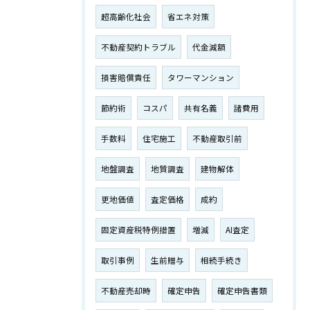
超高齢化社会
省エネ対策
不動産契約トラブル
代金減額
損害賠償責任
タワーマンション
節約術
コスパ
共有名義
諸費用
手数料
住宅施工
不動産取引前
地盤調査
地質調査
建物解体
更地価値
査定価格
成約
固定資産税特例措置
増減
AI査定
取引事例
生前贈与
相続手続き
不動産売却時
確定申告
確定申告書類