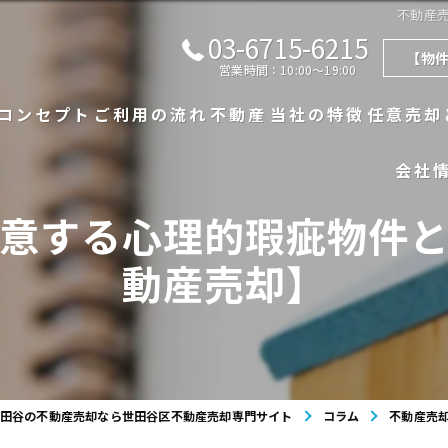
不動産
03-6715-6215
【物
営業時間：10:00～19:00
コンセプト
ご利用の流れ
不動産
当社の特徴
任意売却
会社
代表あいさつ
漫画特集
不動産一覧
戸建て
意する心理的瑕疵物件
よくある質問
不動産の売買実績
マンション
動産売却】
査定実績
相続
買取
田谷の不動産売却なら世田谷区不動産売却専門サイト
コラム
不動産売