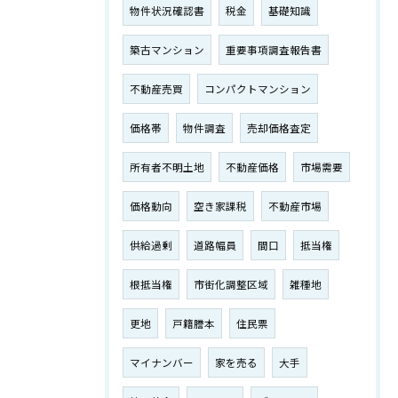
物件状況確認書
税金
基礎知識
築古マンション
重要事項調査報告書
不動産売買
コンパクトマンション
価格帯
物件調査
売却価格査定
所有者不明土地
不動産価格
市場需要
価格動向
空き家課税
不動産市場
供給過剰
道路幅員
間口
抵当権
根抵当権
市街化調整区域
雑種地
更地
戸籍謄本
住民票
マイナンバー
家を売る
大手