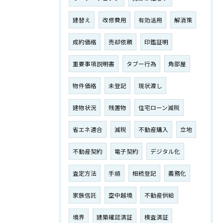
建替え
改修費用
有効活用
解消策
成約価格
売却依頼
印鑑証明
重要事項説明書
タブー行為
角部屋
物件価格
未登記
現状渡し
建物状況
残置物
住宅ローン減税
省エネ適合
減税
不動産購入
立地
不動産契約
電子契約
デジタル化
査定方法
手順
相続登記
義務化
家族信託
空中越境
不動産供給
境界
建築確認済証
検査済証