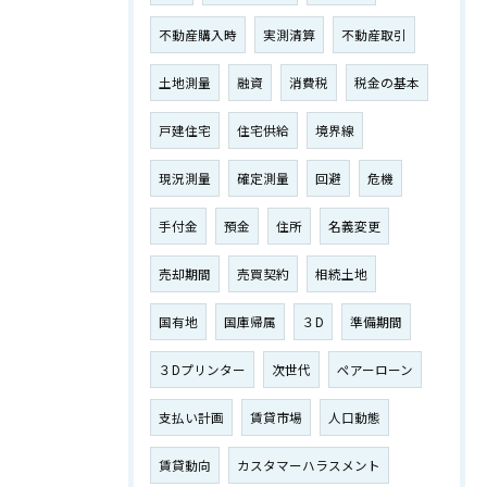
不動産購入時
実測清算
不動産取引
土地測量
融資
消費税
税金の基本
戸建住宅
住宅供給
境界線
現況測量
確定測量
回避
危機
手付金
預金
住所
名義変更
売却期間
売買契約
相続土地
国有地
国庫帰属
３D
準備期間
３Dプリンター
次世代
ペアーローン
支払い計画
賃貸市場
人口動態
賃貸動向
カスタマーハラスメント