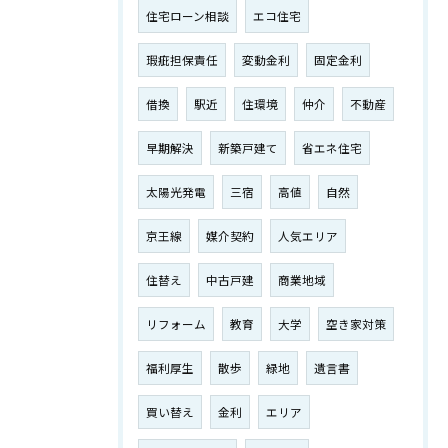
住宅ローン相談
エコ住宅
瑕疵担保責任
変動金利
固定金利
借換
駅近
住環境
仲介
不動産
早期解決
新築戸建て
省エネ住宅
太陽光発電
三宿
高値
自然
京王線
媒介契約
人気エリア
住替え
中古戸建
商業地域
リフォーム
教育
大学
空き家対策
福利厚生
散歩
緑地
遺言書
買い替え
金利
エリア