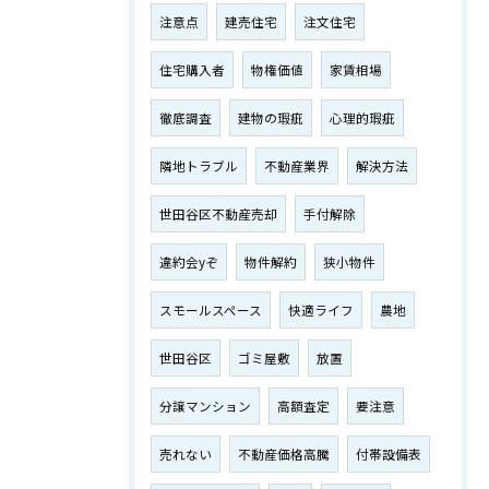
注意点
建売住宅
注文住宅
住宅購入者
物権価値
家賃相場
徹底調査
建物の瑕疵
心理的瑕疵
隣地トラブル
不動産業界
解決方法
世田谷区不動産売却
手付解除
違約会yぞ
物件解約
狭小物件
スモールスペース
快適ライフ
農地
世田谷区
ゴミ屋敷
放置
分譲マンション
高額査定
要注意
売れない
不動産価格高騰
付帯設備表