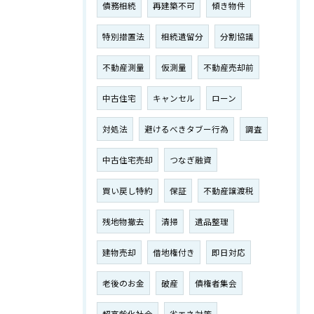
債務相続
再建築不可
傾き物件
特別措置法
相続遺留分
分割協議
不動産測量
仮測量
不動産売却前
中古住宅
キャンセル
ローン
対処法
避けるべきタブー行為
調査
中古住宅売却
つなぎ融資
買い戻し特約
保証
不動産譲渡税
残地物撤去
清掃
遺品整理
建物売却
借地権付き
即日対応
老後のお金
破産
債権者集会