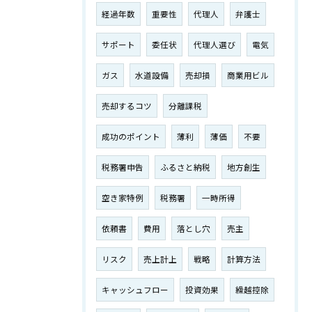
経過年数
重要性
代理人
弁護士
サポート
委任状
代理人選び
電気
ガス
水道設備
売却損
商業用ビル
売却するコツ
分離課税
成功のポイント
薄利
薄価
不要
税務署申告
ふるさと納税
地方創生
空き家特例
税務署
一時所得
依頼書
費用
落とし穴
売主
リスク
売上計上
戦略
計算方法
キャッシュフロー
投資効果
繰越控除