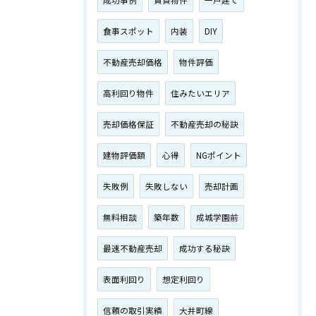
成功事例
賃貸物件
一戸建て
食事スポット
内装
DIY
不動産売却価格
物件評価
高利回り物件
住みたいエリア
売却価格保証
不動産売却の秘訣
建物評価額
心得
NGポイント
失敗例
失敗しない
売却計画
無料相談
築年数
成城学園前
最速不動産売却
成功する秘訣
表面利回り
想定利回り
信頼の取引実績
大井町線