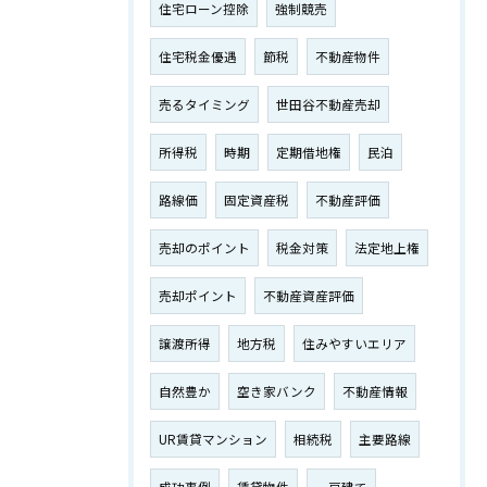
住宅ローン控除
強制競売
住宅税金優遇
節税
不動産物件
売るタイミング
世田谷不動産売却
所得税
時期
定期借地権
民泊
路線価
固定資産税
不動産評価
売却のポイント
税金対策
法定地上権
売却ポイント
不動産資産評価
譲渡所得
地方税
住みやすいエリア
自然豊か
空き家バンク
不動産情報
UR賃貸マンション
相続税
主要路線