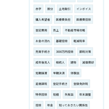
赤字
按分
土地取引
インボイス
購入希望者
医療費負担
医療費控除
登記費用
売上
不動産市場攻略
お金の流れ
基礎控除
軽減税率
売買手続き
3000万円控除
節税対策
成年後見人
相続人
建物
減価償却
短期譲渡
早期決済
体験談
追徴課税
登記手続き
登録免許税
特例控除
短縮
失敗談
年末調整
控除
年金
知っておきたい関係性