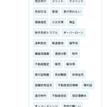
地元仲介
メリット
デメリット
売却方法
管理
家が売れない
価格設定
火災対策
再生
物件売却トラブル
オーバーローン
過剰負担
無道路地
旗竿地
離婚協議書
遺産分割
物件
不動産鑑定
販売
解決策
買付証明書
売却期限
併用住宅
店舗併用住宅
不動産登記情報
権利証
遠方物件
不動産登記
登記簿謄本
オーナーチェンジ
売却が難しい