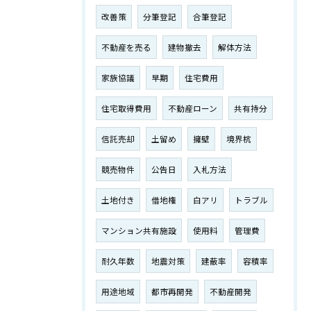
改善策
分筆登記
合筆登記
不動産を売る
建物撤去
解体方法
家族協議
早期
住宅費用
住宅取得費用
不動産ローン
共有持分
信託売却
土留め
擁壁
境界杭
競売物件
公告日
入札方法
土地付き
借地権
白アリ
トラブル
マンション共有施設
使用料
管理費
耐久年数
地震対策
建蔽率
容積率
用途地域
都市再開発
不動産開発