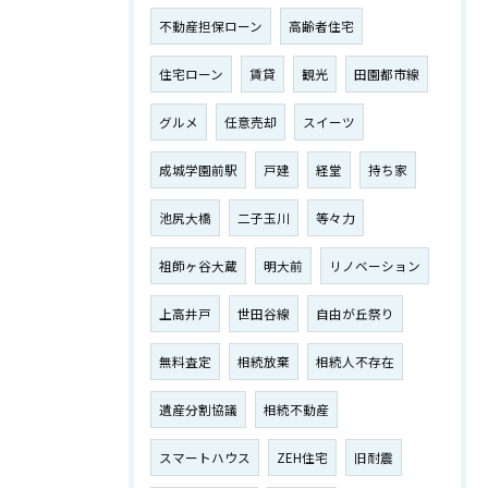
不動産担保ローン
高齢者住宅
住宅ローン
賃貸
観光
田園都市線
グルメ
任意売却
スイーツ
成城学園前駅
戸建
経堂
持ち家
池尻大橋
二子玉川
等々力
祖師ヶ谷大蔵
明大前
リノベーション
上高井戸
世田谷線
自由が丘祭り
無料査定
相続放棄
相続人不存在
遺産分割協議
相続不動産
スマートハウス
ZEH住宅
旧耐震