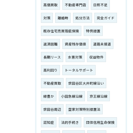
高価買取
不動産専門店
日照不足
対策
離婚時
処分方法
完全ガイド
既存住宅売買瑕疵保険
特例措置
返済困難
資産残存価値
道路未接道
長期リース
水害対策
収益物件
高利回り
トータルサポート
不動産買取
世田谷区大井町線沿い
緑豊か
小田急線沿線
京王線沿線
世田谷周辺
空家対策特別措置法
認知症
法的手続き
団体信用生命保険