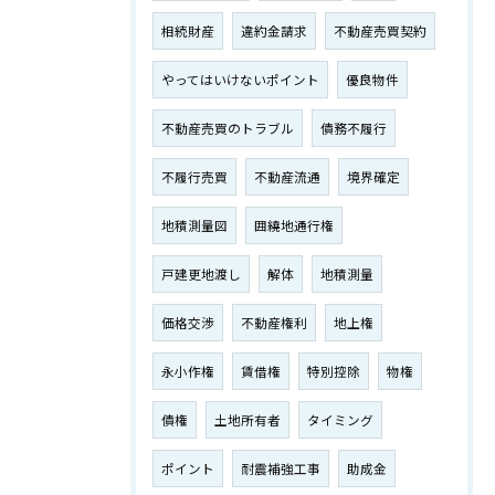
相続財産
違約金請求
不動産売買契約
やってはいけないポイント
優良物件
不動産売買のトラブル
債務不履行
不履行売買
不動産流通
境界確定
地積測量図
囲繞地通行権
戸建更地渡し
解体
地積測量
価格交渉
不動産権利
地上権
永小作権
賃借権
特別控除
物権
債権
土地所有者
タイミング
ポイント
耐震補強工事
助成金