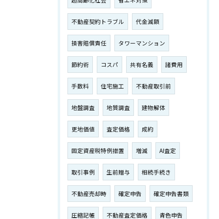
超高齢化社会
省エネ対策
不動産契約トラブル
代金減額
損害賠償責任
タワーマンション
節約術
コスパ
共有名義
諸費用
手数料
住宅施工
不動産取引前
地盤調査
地質調査
建物解体
更地価値
査定価格
成約
固定資産税特例措置
増減
AI査定
取引事例
生前贈与
相続手続き
不動産売却時
確定申告
確定申告書類
圧縮記帳
不動産査定価格
青色申告