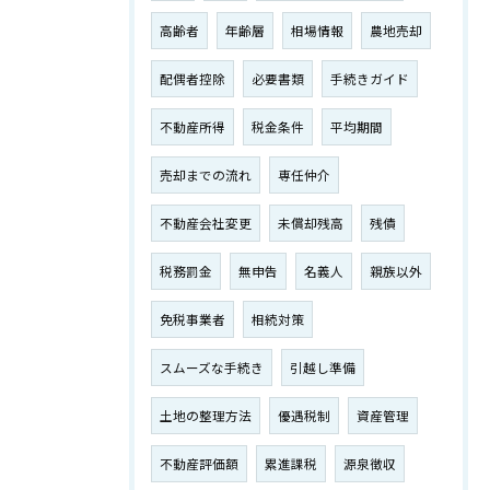
高齢者
年齢層
相場情報
農地売却
配偶者控除
必要書類
手続きガイド
不動産所得
税金条件
平均期間
売却までの流れ
専任仲介
不動産会社変更
未償却残高
残債
税務罰金
無申告
名義人
親族以外
免税事業者
相続対策
スムーズな手続き
引越し準備
土地の整理方法
優遇税制
資産管理
不動産評価額
累進課税
源泉徴収