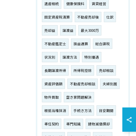
遺産相続
健康保険料
賃貸経営
固定資産税清算
不動産売却後
仕訳
売却益
譲渡益
最大3000万
不動産鑑定士
損益通算
総合課税
状況別
譲渡方法
特別優遇
長期譲渡所得
所得税控除
売却相談
資産評価額
不動産売却相談
夫婦別居
物件買取
空き家問題解決
根抵当権抹消
手続き方法
目安期間
専任契約
専門知識
建物減価償却