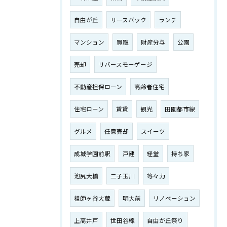
自由が丘
リースバック
ランチ
マンション
買取
財産分与
公園
売却
リバースモーゲージ
不動産担保ローン
高齢者住宅
住宅ローン
賃貸
観光
田園都市線
グルメ
任意売却
スイーツ
成城学園前駅
戸建
経堂
持ち家
池尻大橋
二子玉川
等々力
祖師ヶ谷大蔵
明大前
リノベーション
上高井戸
世田谷線
自由が丘祭り