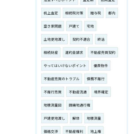
机上査定
相続税対策
贈与税
都内
空き家問題
戸建て
宅地
土地更地渡し
契約不適合
終活
相続財産
違約金請求
不動産売買契約
やってはいけないポイント
優良物件
不動産売買のトラブル
債務不履行
不履行売買
不動産流通
境界確定
地積測量図
囲繞地通行権
戸建更地渡し
解体
地積測量
価格交渉
不動産権利
地上権