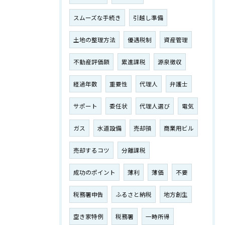
スムーズな手続き
引越し準備
土地の整理方法
優遇税制
資産管理
不動産評価額
累進課税
源泉徴収
経過年数
重要性
代理人
弁護士
サポート
委任状
代理人選び
電気
ガス
水道設備
売却損
商業用ビル
売却するコツ
分離課税
成功のポイント
薄利
薄価
不要
税務署申告
ふるさと納税
地方創生
空き家特例
税務署
一時所得