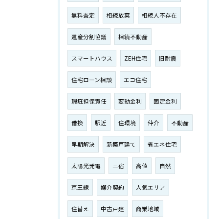
無料査定
相続放棄
相続人不存在
遺産分割協議
相続不動産
スマートハウス
ZEH住宅
旧耐震
住宅ローン相談
エコ住宅
瑕疵担保責任
変動金利
固定金利
借換
駅近
住環境
仲介
不動産
早期解決
新築戸建て
省エネ住宅
太陽光発電
三宿
高値
自然
京王線
媒介契約
人気エリア
住替え
中古戸建
商業地域