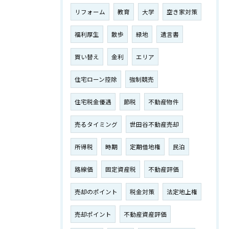
リフォーム
教育
大学
空き家対策
福利厚生
散歩
緑地
遺言書
買い替え
金利
エリア
住宅ローン控除
強制競売
住宅税金優遇
節税
不動産物件
売るタイミング
世田谷不動産売却
所得税
時期
定期借地権
民泊
路線価
固定資産税
不動産評価
売却のポイント
税金対策
法定地上権
売却ポイント
不動産資産評価