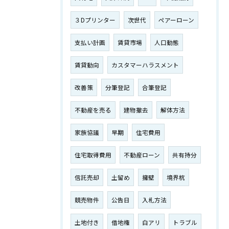
３Dプリンター
次世代
ペアーローン
支払い計画
賃貸市場
人口動態
賃貸動向
カスタマーハラスメント
改善策
分筆登記
合筆登記
不動産を売る
建物撤去
解体方法
家族協議
早期
住宅費用
住宅取得費用
不動産ローン
共有持分
信託売却
土留め
擁壁
境界杭
競売物件
公告日
入札方法
土地付き
借地権
白アリ
トラブル