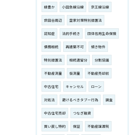
緑豊か
小田急線沿線
京王線沿線
世田谷周辺
空家対策特別措置法
認知症
法的手続き
団体信用生命保険
債務相続
再建築不可
傾き物件
特別措置法
相続遺留分
分割協議
不動産測量
仮測量
不動産売却前
中古住宅
キャンセル
ローン
対処法
避けるべきタブー行為
調査
中古住宅売却
つなぎ融資
買い戻し特約
保証
不動産譲渡税