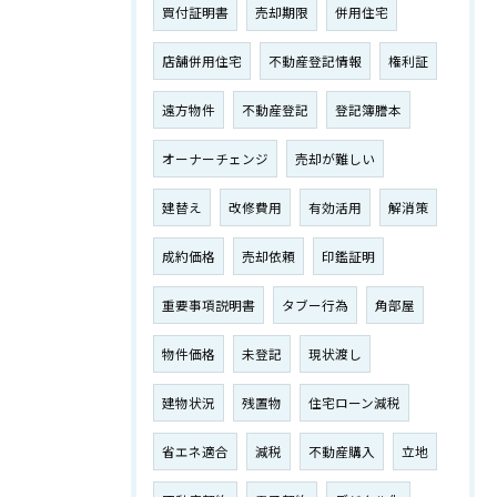
買付証明書
売却期限
併用住宅
店舗併用住宅
不動産登記情報
権利証
遠方物件
不動産登記
登記簿謄本
オーナーチェンジ
売却が難しい
建替え
改修費用
有効活用
解消策
成約価格
売却依頼
印鑑証明
重要事項説明書
タブー行為
角部屋
物件価格
未登記
現状渡し
建物状況
残置物
住宅ローン減税
省エネ適合
減税
不動産購入
立地