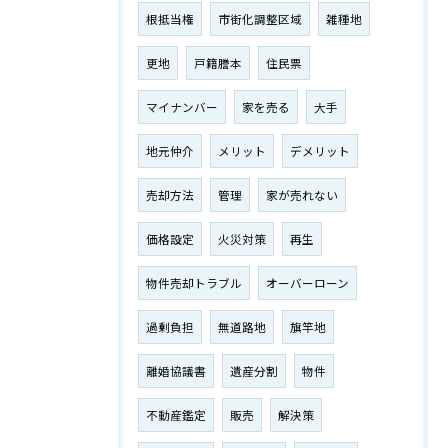
根抵当権
市街化調整区域
雑種地
更地
戸籍謄本
住民票
マイナンバー
家を売る
大手
地元仲介
メリット
デメリット
売却方法
管理
家が売れない
価格設定
火災対策
再生
物件売却トラブル
オーバーローン
過剰負担
無道路地
旗竿地
離婚協議書
遺産分割
物件
不動産鑑定
販売
解決策