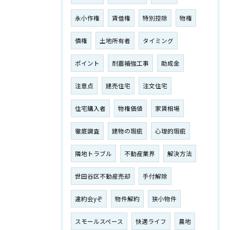
永小作権
賃借権
特別控除
物権
債権
土地所有者
タイミング
ポイント
耐震補強工事
助成金
注意点
建売住宅
注文住宅
住宅購入者
物権価値
家賃相場
徹底調査
建物の瑕疵
心理的瑕疵
隣地トラブル
不動産業界
解決方法
世田谷区不動産売却
手付解除
違約会yぞ
物件解約
狭小物件
スモールスペース
快適ライフ
農地