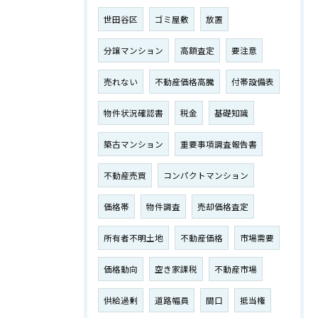
世田谷区
ゴミ屋敷
放置
分譲マンション
高額査定
要注意
売れない
不動産価格高騰
付帯設備表
物件状況確認書
税金
基礎知識
築古マンション
重要事項調査報告書
不動産売買
コンパクトマンション
価格帯
物件調査
売却価格査定
所有者不明土地
不動産価格
市場需要
価格動向
空き家課税
不動産市場
供給過剰
道路幅員
間口
抵当権