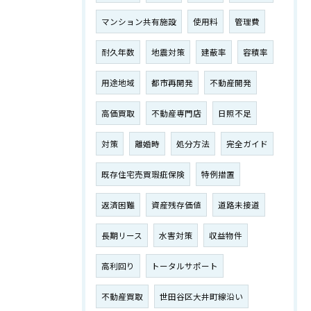
マンション共有施設
使用料
管理費
耐久年数
地震対策
建蔽率
容積率
用途地域
都市再開発
不動産開発
高価買取
不動産専門店
日照不足
対策
離婚時
処分方法
完全ガイド
既存住宅売買瑕疵保険
特例措置
返済困難
資産残存価値
道路未接道
長期リース
水害対策
収益物件
高利回り
トータルサポート
不動産買取
世田谷区大井町線沿い