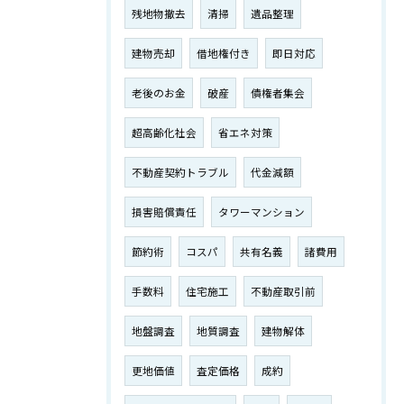
残地物撤去
清掃
遺品整理
建物売却
借地権付き
即日対応
老後のお金
破産
債権者集会
超高齢化社会
省エネ対策
不動産契約トラブル
代金減額
損害賠償責任
タワーマンション
節約術
コスパ
共有名義
諸費用
手数料
住宅施工
不動産取引前
地盤調査
地質調査
建物解体
更地価値
査定価格
成約