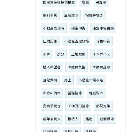
固定資産税特例措置
増減
AI査定
取引事例
生前贈与
相続手続き
不動産売却時
確定申告
確定申告書類
圧縮記帳
不動産査定価格
青色申告
赤字
按分
土地取引
インボイス
購入希望者
医療費負担
医療費控除
登記費用
売上
不動産市場攻略
お金の流れ
基礎控除
軽減税率
売買手続き
3000万円控除
節税対策
成年後見人
相続人
建物
減価償却
短期譲渡
早期決済
体験談