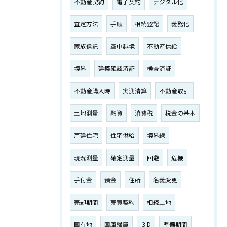
不動産契約
電子契約
デジタル化
査定方法
手順
相続登記
義務化
家族信託
空中越境
不動産供給
境界
建築確認済証
検査済証
不動産購入時
実測清算
不動産取引
土地測量
融資
消費税
税金の基本
戸建住宅
住宅供給
境界線
現況測量
確定測量
回避
危機
手付金
預金
住所
名義変更
売却期間
売買契約
相続土地
国有地
国庫帰属
３D
準備期間