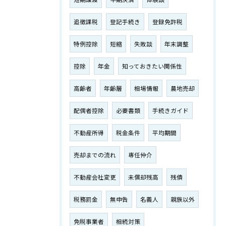
追徴課税
登記手続き
登録免許税
特例控除
短縮
失敗談
年末調整
控除
年金
知っておきたい関係性
高齢者
年齢層
相場情報
農地売却
配偶者控除
必要書類
手続きガイド
不動産所得
税金条件
平均期間
売却までの流れ
専任仲介
不動産会社変更
未償却残高
残債
税務罰金
無申告
名義人
親族以外
免税事業者
相続対策