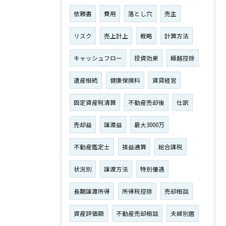
依頼書
費用
落とし穴
売主
リスク
売上計上
戦略
計算方法
キャッシュフロー
投資効果
繰越控除
遺産相続
健康保険料
賃貸経営
固定資産税清算
不動産売却後
仕訳
売却益
譲渡益
最大3000万
不動産鑑定士
損益通算
総合課税
状況別
譲渡方法
特別優遇
長期譲渡所得
所得税控除
売却相談
資産評価額
不動産売却相談
夫婦別居