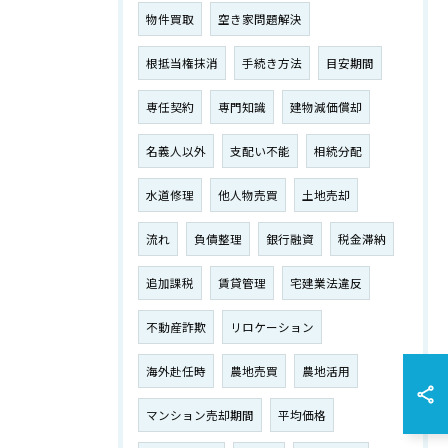
物件買取
空き家問題解決
根抵当権抹消
手続き方法
目安期間
専任契約
専門知識
建物減価償却
名義人以外
支配い不能
相続分配
水道修理
他人物売買
土地売却
流れ
負債整理
銀行融資
税金滞納
追加課税
賃貸管理
宅建業法違反
不動産詐欺
リロケーション
海外赴任時
農地売買
農地活用
マンション売却期間
平均価格