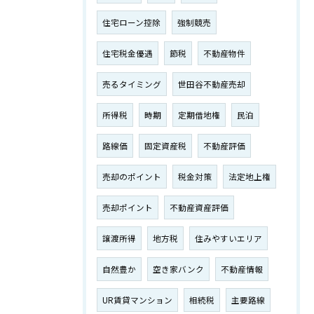
住宅ローン控除
強制競売
住宅税金優遇
節税
不動産物件
売るタイミング
世田谷不動産売却
所得税
時期
定期借地権
民泊
路線価
固定資産税
不動産評価
売却のポイント
税金対策
法定地上権
売却ポイント
不動産資産評価
譲渡所得
地方税
住みやすいエリア
自然豊か
空き家バンク
不動産情報
UR賃貸マンション
相続税
主要路線