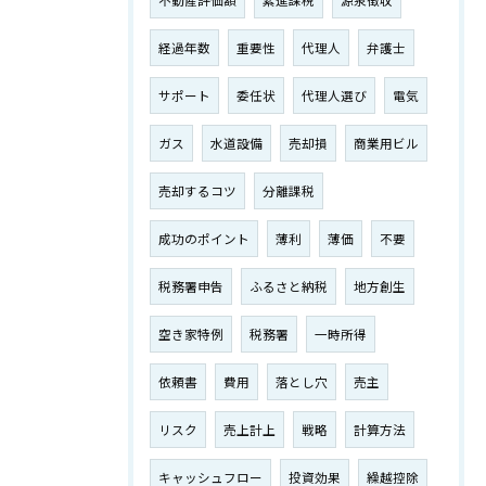
不動産評価額
累進課税
源泉徴収
経過年数
重要性
代理人
弁護士
サポート
委任状
代理人選び
電気
ガス
水道設備
売却損
商業用ビル
売却するコツ
分離課税
成功のポイント
薄利
薄価
不要
税務署申告
ふるさと納税
地方創生
空き家特例
税務署
一時所得
依頼書
費用
落とし穴
売主
リスク
売上計上
戦略
計算方法
キャッシュフロー
投資効果
繰越控除