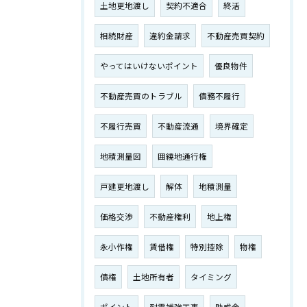
土地更地渡し
契約不適合
終活
相続財産
違約金請求
不動産売買契約
やってはいけないポイント
優良物件
不動産売買のトラブル
債務不履行
不履行売買
不動産流通
境界確定
地積測量図
囲繞地通行権
戸建更地渡し
解体
地積測量
価格交渉
不動産権利
地上権
永小作権
賃借権
特別控除
物権
債権
土地所有者
タイミング