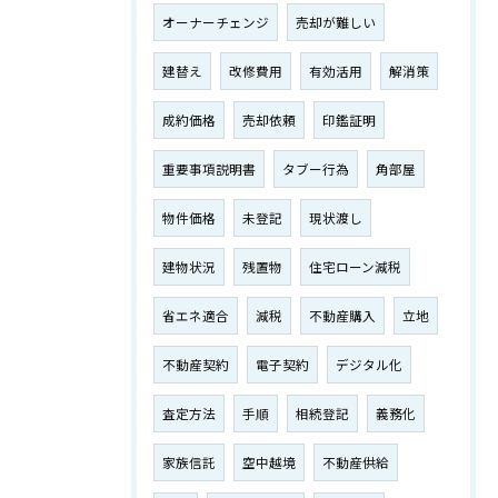
オーナーチェンジ
売却が難しい
建替え
改修費用
有効活用
解消策
成約価格
売却依頼
印鑑証明
重要事項説明書
タブー行為
角部屋
物件価格
未登記
現状渡し
建物状況
残置物
住宅ローン減税
省エネ適合
減税
不動産購入
立地
不動産契約
電子契約
デジタル化
査定方法
手順
相続登記
義務化
家族信託
空中越境
不動産供給