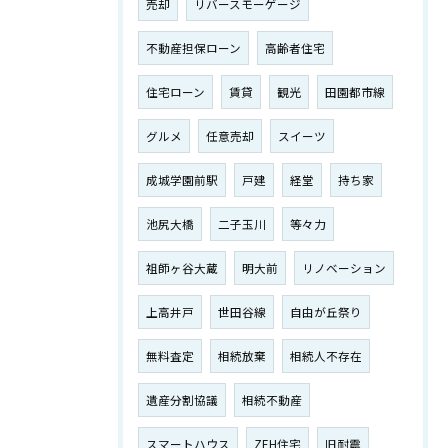
売却
リバースモーゲージ
不動産担保ローン
高齢者住宅
住宅ローン
賃貸
観光
田園都市線
グルメ
任意売却
スイーツ
成城学園前駅
戸建
経堂
持ち家
池尻大橋
二子玉川
等々力
祖師ヶ谷大蔵
明大前
リノベーション
上高井戸
世田谷線
自由が丘祭り
無料査定
相続放棄
相続人不存在
遺産分割協議
相続不動産
スマートハウス
ZEH住宅
旧耐震