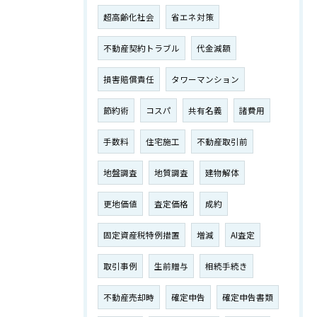
超高齢化社会
省エネ対策
不動産契約トラブル
代金減額
損害賠償責任
タワーマンション
節約術
コスパ
共有名義
諸費用
手数料
住宅施工
不動産取引前
地盤調査
地質調査
建物解体
更地価値
査定価格
成約
固定資産税特例措置
増減
AI査定
取引事例
生前贈与
相続手続き
不動産売却時
確定申告
確定申告書類