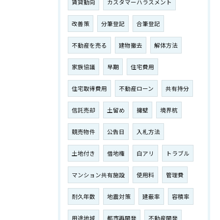
賃貸動向
カスタマーハラスメント
改善策
分筆登記
合筆登記
不動産を売る
建物撤去
解体方法
家族協議
早期
住宅費用
住宅取得費用
不動産ローン
共有持分
信託売却
土留め
擁壁
境界杭
競売物件
公告日
入札方法
土地付き
借地権
白アリ
トラブル
マンション共有施設
使用料
管理費
耐久年数
地震対策
建蔽率
容積率
用途地域
都市再開発
不動産開発