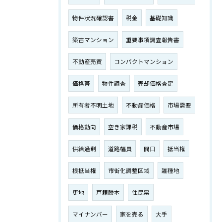
物件状況確認書
税金
基礎知識
築古マンション
重要事項調査報告書
不動産売買
コンパクトマンション
価格帯
物件調査
売却価格査定
所有者不明土地
不動産価格
市場需要
価格動向
空き家課税
不動産市場
供給過剰
道路幅員
間口
抵当権
根抵当権
市街化調整区域
雑種地
更地
戸籍謄本
住民票
マイナンバー
家を売る
大手