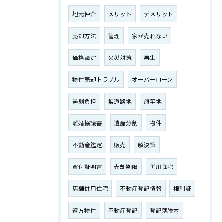
地元仲介
メリット
デメリット
売却方法
管理
家が売れない
価格設定
火災対策
再生
物件売却トラブル
オーバーローン
過剰負担
無道路地
旗竿地
離婚協議書
遺産分割
物件
不動産鑑定
販売
解決策
買付証明書
売却期限
併用住宅
店舗併用住宅
不動産登記情報
権利証
遠方物件
不動産登記
登記簿謄本