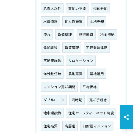
名義人以外
支配い不能
相続分配
水道修理
他人物売買
土地売却
流れ
負債整理
銀行融資
税金滞納
追加課税
賃貸管理
宅建業法違反
不動産詐欺
リロケーション
海外赴任時
農地売買
農地活用
マンション売却期間
平均価格
ダブルローン
同時期
売却手続き
地中埋設物
住宅セーフティーネット制度
住宅品質
高層階
旧耐震マンション