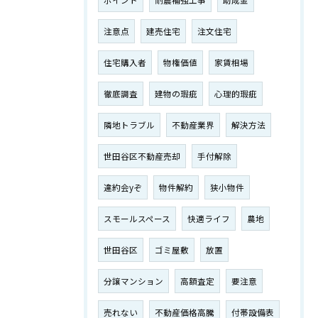
ポイント
耐震補強工事
助成金
注意点
建売住宅
注文住宅
住宅購入者
物権価値
家賃相場
徹底調査
建物の瑕疵
心理的瑕疵
隣地トラブル
不動産業界
解決方法
世田谷区不動産売却
手付解除
違約会yぞ
物件解約
狭小物件
スモールスペース
快適ライフ
農地
世田谷区
ゴミ屋敷
放置
分譲マンション
高額査定
要注意
売れない
不動産価格高騰
付帯設備表