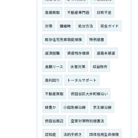
高価買取
不動産専門店
日照不足
対策
離婚時
処分方法
完全ガイド
既存住宅売買瑕疵保険
特例措置
返済困難
資産残存価値
道路未接道
長期リース
水害対策
収益物件
高利回り
トータルサポート
不動産買取
世田谷区大井町線沿い
緑豊か
小田急線沿線
京王線沿線
世田谷周辺
空家対策特別措置法
認知症
法的手続き
団体信用生命保険