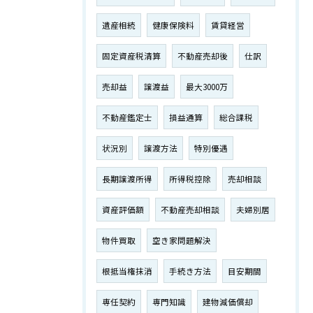
遺産相続
健康保険料
賃貸経営
固定資産税清算
不動産売却後
仕訳
売却益
譲渡益
最大3000万
不動産鑑定士
損益通算
総合課税
状況別
譲渡方法
特別優遇
長期譲渡所得
所得税控除
売却相談
資産評価額
不動産売却相談
夫婦別居
物件買取
空き家問題解決
根抵当権抹消
手続き方法
目安期間
専任契約
専門知識
建物減価償却