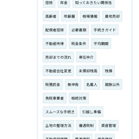
控除
年金
知っておきたい関係性
高齢者
年齢層
相場情報
農地売却
配偶者控除
必要書類
手続きガイド
不動産所得
税金条件
平均期間
売却までの流れ
専任仲介
不動産会社変更
未償却残高
残債
税務罰金
無申告
名義人
親族以外
免税事業者
相続対策
スムーズな手続き
引越し準備
土地の整理方法
優遇税制
資産管理