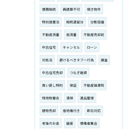
債務相続
再建築不可
傾き物件
特別措置法
相続遺留分
分割協議
不動産測量
仮測量
不動産売却前
中古住宅
キャンセル
ローン
対処法
避けるべきタブー行為
調査
中古住宅売却
つなぎ融資
買い戻し特約
保証
不動産譲渡税
残地物撤去
清掃
遺品整理
建物売却
借地権付き
即日対応
老後のお金
破産
債権者集会