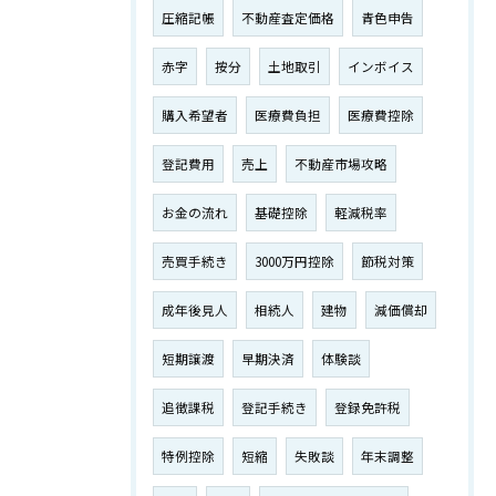
圧縮記帳
不動産査定価格
青色申告
赤字
按分
土地取引
インボイス
購入希望者
医療費負担
医療費控除
登記費用
売上
不動産市場攻略
お金の流れ
基礎控除
軽減税率
売買手続き
3000万円控除
節税対策
成年後見人
相続人
建物
減価償却
短期譲渡
早期決済
体験談
追徴課税
登記手続き
登録免許税
特例控除
短縮
失敗談
年末調整