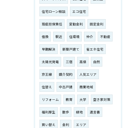
住宅ローン相談
エコ住宅
瑕疵担保責任
変動金利
固定金利
借換
駅近
住環境
仲介
不動産
早期解決
新築戸建て
省エネ住宅
太陽光発電
三宿
高値
自然
京王線
媒介契約
人気エリア
住替え
中古戸建
商業地域
リフォーム
教育
大学
空き家対策
福利厚生
散歩
緑地
遺言書
買い替え
金利
エリア