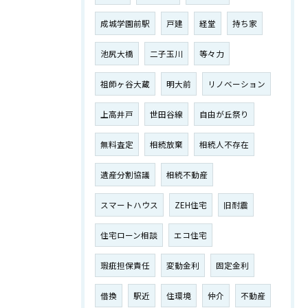
成城学園前駅
戸建
経堂
持ち家
池尻大橋
二子玉川
等々力
祖師ヶ谷大蔵
明大前
リノベーション
上高井戸
世田谷線
自由が丘祭り
無料査定
相続放棄
相続人不存在
遺産分割協議
相続不動産
スマートハウス
ZEH住宅
旧耐震
住宅ローン相談
エコ住宅
瑕疵担保責任
変動金利
固定金利
借換
駅近
住環境
仲介
不動産