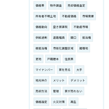
価格帯
物件調査
売却価格査定
所有者不明土地
不動産価格
市場需要
価格動向
空き家課税
不動産市場
供給過剰
道路幅員
間口
抵当権
根抵当権
市街化調整区域
雑種地
更地
戸籍謄本
住民票
マイナンバー
家を売る
大手
地元仲介
メリット
デメリット
売却方法
管理
家が売れない
価格設定
火災対策
再生