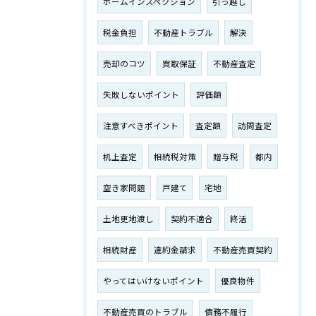
ホームインスペクション
引っ越し
税金負担
不動産トラブル
解決
売却のコツ
買取保証
不動産査定
失敗しないポイント
評価額
注意すべきポイント
査定額
訪問査定
机上査定
相続税対策
贈与税
都内
空き家問題
戸建て
宅地
土地更地渡し
契約不適合
終活
相続財産
違約金請求
不動産売買契約
やってはいけないポイント
優良物件
不動産売買のトラブル
債務不履行