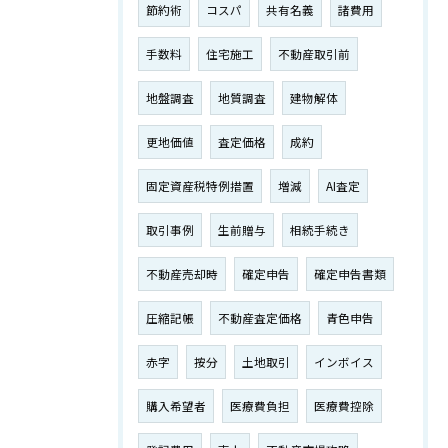
節約術
コスパ
共有名義
諸費用
手数料
住宅施工
不動産取引前
地盤調査
地質調査
建物解体
更地価値
査定価格
成約
固定資産税特例措置
増減
AI査定
取引事例
生前贈与
相続手続き
不動産売却時
確定申告
確定申告書類
圧縮記帳
不動産査定価格
青色申告
赤字
按分
土地取引
インボイス
購入希望者
医療費負担
医療費控除