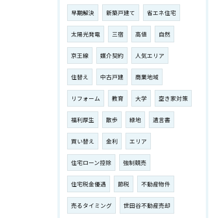
早期解決
新築戸建て
省エネ住宅
太陽光発電
三宿
高値
自然
京王線
媒介契約
人気エリア
住替え
中古戸建
商業地域
リフォーム
教育
大学
空き家対策
福利厚生
散歩
緑地
遺言書
買い替え
金利
エリア
住宅ローン控除
強制競売
住宅税金優遇
節税
不動産物件
売るタイミング
世田谷不動産売却