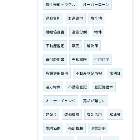
物件売却トラブル
オーバーローン
過剰負担
無道路地
旗竿地
離婚協議書
遺産分割
物件
不動産鑑定
販売
解決策
買付証明書
売却期限
併用住宅
店舗併用住宅
不動産登記情報
権利証
遠方物件
不動産登記
登記簿謄本
オーナーチェンジ
売却が難しい
建替え
改修費用
有効活用
解消策
成約価格
売却依頼
印鑑証明