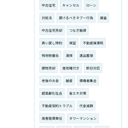
中古住宅
キャンセル
ローン
対処法
避けるべきタブー行為
調査
中古住宅売却
つなぎ融資
買い戻し特約
保証
不動産譲渡税
残地物撤去
清掃
遺品整理
建物売却
借地権付き
即日対応
老後のお金
破産
債権者集会
超高齢化社会
省エネ対策
不動産契約トラブル
代金減額
損害賠償責任
タワーマンション