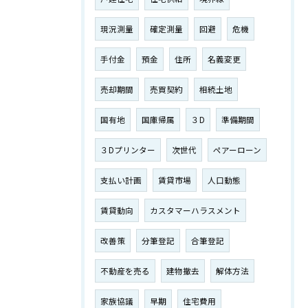
現況測量
確定測量
回避
危機
手付金
預金
住所
名義変更
売却期間
売買契約
相続土地
国有地
国庫帰属
３D
準備期間
３Dプリンター
次世代
ペアーローン
支払い計画
賃貸市場
人口動態
賃貸動向
カスタマーハラスメント
改善策
分筆登記
合筆登記
不動産を売る
建物撤去
解体方法
家族協議
早期
住宅費用