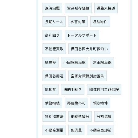
返済困難
資産残存価値
道路未接道
長期リース
水害対策
収益物件
高利回り
トータルサポート
不動産買取
世田谷区大井町線沿い
緑豊か
小田急線沿線
京王線沿線
世田谷周辺
空家対策特別措置法
認知症
法的手続き
団体信用生命保険
債務相続
再建築不可
傾き物件
特別措置法
相続遺留分
分割協議
不動産測量
仮測量
不動産売却前