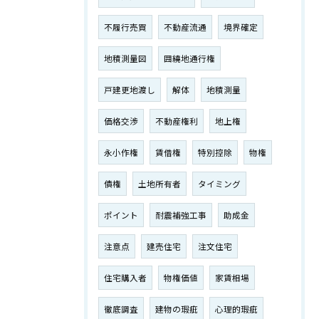
不履行売買
不動産流通
境界確定
地積測量図
囲繞地通行権
戸建更地渡し
解体
地積測量
価格交渉
不動産権利
地上権
永小作権
賃借権
特別控除
物権
債権
土地所有者
タイミング
ポイント
耐震補強工事
助成金
注意点
建売住宅
注文住宅
住宅購入者
物権価値
家賃相場
徹底調査
建物の瑕疵
心理的瑕疵