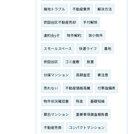
隣地トラブル
不動産業界
解決方法
世田谷区不動産売却
手付解除
違約会yぞ
物件解約
狭小物件
スモールスペース
快適ライフ
農地
世田谷区
ゴミ屋敷
放置
分譲マンション
高額査定
要注意
売れない
不動産価格高騰
付帯設備表
物件状況確認書
税金
基礎知識
築古マンション
重要事項調査報告書
不動産売買
コンパクトマンション