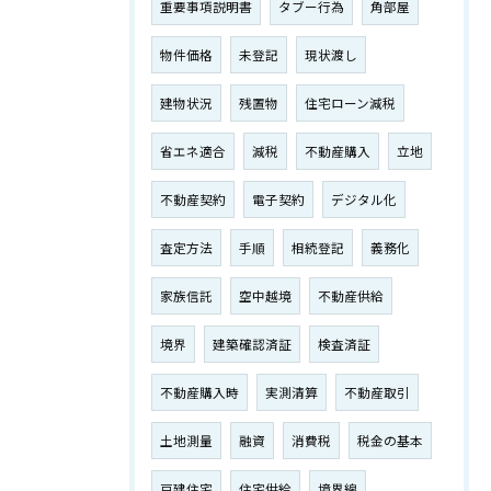
重要事項説明書
タブー行為
角部屋
物件価格
未登記
現状渡し
建物状況
残置物
住宅ローン減税
省エネ適合
減税
不動産購入
立地
不動産契約
電子契約
デジタル化
査定方法
手順
相続登記
義務化
家族信託
空中越境
不動産供給
境界
建築確認済証
検査済証
不動産購入時
実測清算
不動産取引
土地測量
融資
消費税
税金の基本
戸建住宅
住宅供給
境界線