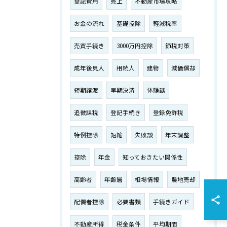
登記費用
売上
不動産市場攻略
お金の流れ
基礎控除
軽減税率
売買手続き
3000万円控除
節税対策
成年後見人
相続人
建物
減価償却
短期譲渡
早期決済
体験談
追徴課税
登記手続き
登録免許税
特例控除
短縮
失敗談
年末調整
控除
年金
知っておきたい関係性
高齢者
年齢層
相場情報
農地売却
配偶者控除
必要書類
手続きガイド
不動産所得
税金条件
平均期間