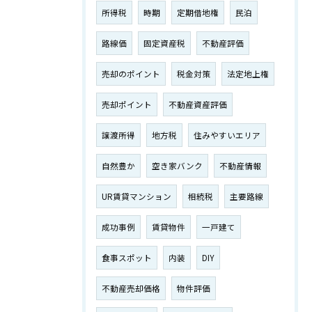
所得税
時期
定期借地権
民泊
路線価
固定資産税
不動産評価
売却のポイント
税金対策
法定地上権
売却ポイント
不動産資産評価
譲渡所得
地方税
住みやすいエリア
自然豊か
空き家バンク
不動産情報
UR賃貸マンション
相続税
主要路線
成功事例
賃貸物件
一戸建て
食事スポット
内装
DIY
不動産売却価格
物件評価