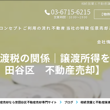
相続放棄と不動産
03-6715-6215
【物
営業時間：10:00～19:00
コンセプト
ご利用の流れ
不動産
当社の特徴
任意売却
会社
代表あいさつ
漫画特集
不動産一覧
戸建て
渡税の関係｜譲渡所得
よくある質問
不動産の売買実績
マンション
田谷区 不動産売却】
査定実績
相続
買取
産売却なら世田谷区不動産売却専門サイト
ブログ
相続放棄と不動産譲