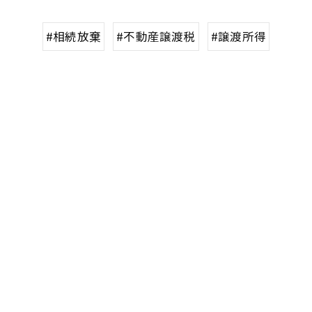
#相続放棄
#不動産譲渡税
#譲渡所得