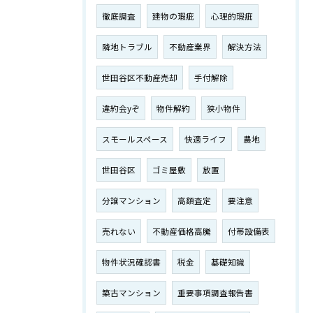
徹底調査
建物の瑕疵
心理的瑕疵
隣地トラブル
不動産業界
解決方法
世田谷区不動産売却
手付解除
違約会yぞ
物件解約
狭小物件
スモールスペース
快適ライフ
農地
世田谷区
ゴミ屋敷
放置
分譲マンション
高額査定
要注意
売れない
不動産価格高騰
付帯設備表
物件状況確認書
税金
基礎知識
築古マンション
重要事項調査報告書