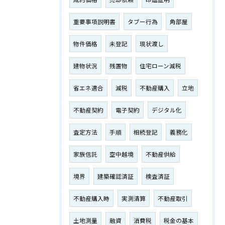
重要事項説明書
タブー行為
角部屋
物件価格
未登記
現状渡し
建物状況
残置物
住宅ローン減税
省エネ適合
減税
不動産購入
立地
不動産契約
電子契約
デジタル化
査定方法
手順
相続登記
義務化
家族信託
空中越境
不動産供給
境界
建築確認済証
検査済証
不動産購入時
実測清算
不動産取引
土地測量
融資
消費税
税金の基本