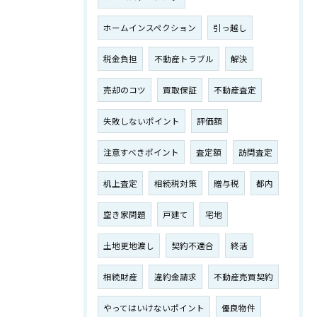
ホームインスペクション
引っ越し
税金負担
不動産トラブル
解決
売却のコツ
買取保証
不動産査定
失敗しないポイント
評価額
注意すべきポイント
査定額
訪問査定
机上査定
相続税対策
贈与税
都内
空き家問題
戸建て
宅地
土地更地渡し
契約不適合
終活
相続財産
違約金請求
不動産売買契約
やってはいけないポイント
優良物件