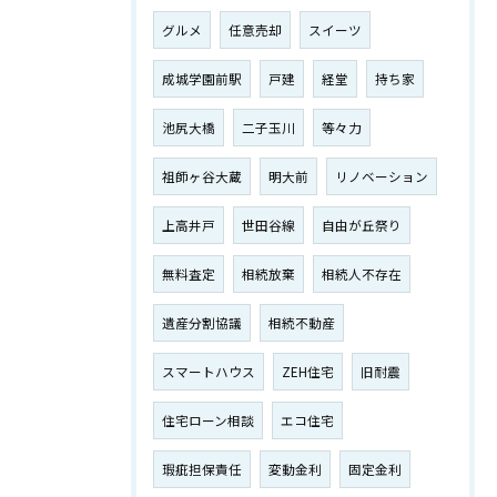
グルメ
任意売却
スイーツ
成城学園前駅
戸建
経堂
持ち家
池尻大橋
二子玉川
等々力
祖師ヶ谷大蔵
明大前
リノベーション
上高井戸
世田谷線
自由が丘祭り
無料査定
相続放棄
相続人不存在
遺産分割協議
相続不動産
スマートハウス
ZEH住宅
旧耐震
住宅ローン相談
エコ住宅
瑕疵担保責任
変動金利
固定金利