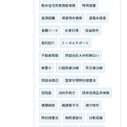
既存住宅売買瑕疵保険
特例措置
返済困難
資産残存価値
道路未接道
長期リース
水害対策
収益物件
高利回り
トータルサポート
不動産買取
世田谷区大井町線沿い
緑豊か
小田急線沿線
京王線沿線
世田谷周辺
空家対策特別措置法
認知症
法的手続き
団体信用生命保険
債務相続
再建築不可
傾き物件
特別措置法
相続遺留分
分割協議