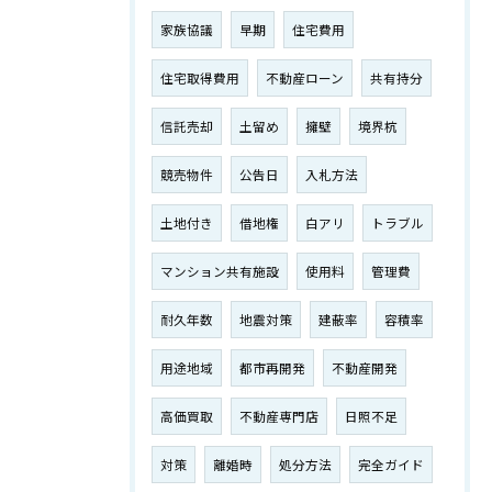
家族協議
早期
住宅費用
住宅取得費用
不動産ローン
共有持分
信託売却
土留め
擁壁
境界杭
競売物件
公告日
入札方法
土地付き
借地権
白アリ
トラブル
マンション共有施設
使用料
管理費
耐久年数
地震対策
建蔽率
容積率
用途地域
都市再開発
不動産開発
高価買取
不動産専門店
日照不足
対策
離婚時
処分方法
完全ガイド