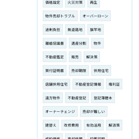
価格設定
火災対策
再生
物件売却トラブル
オーバーローン
過剰負担
無道路地
旗竿地
離婚協議書
遺産分割
物件
不動産鑑定
販売
解決策
買付証明書
売却期限
併用住宅
店舗併用住宅
不動産登記情報
権利証
遠方物件
不動産登記
登記簿謄本
オーナーチェンジ
売却が難しい
建替え
改修費用
有効活用
解消策
成約価格
売却依頼
印鑑証明