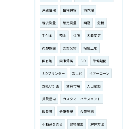
戸建住宅
住宅供給
境界線
現況測量
確定測量
回避
危機
手付金
預金
住所
名義変更
売却期間
売買契約
相続土地
国有地
国庫帰属
３D
準備期間
３Dプリンター
次世代
ペアーローン
支払い計画
賃貸市場
人口動態
賃貸動向
カスタマーハラスメント
改善策
分筆登記
合筆登記
不動産を売る
建物撤去
解体方法