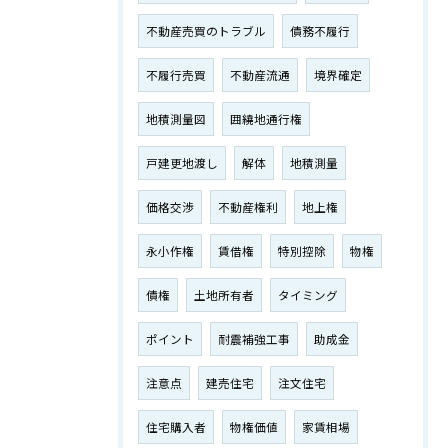
不動産売買のトラブル
債務不履行
不履行売買
不動産流通
境界確定
地積測量図
囲繞地通行権
戸建更地渡し
解体
地積測量
価格交渉
不動産権利
地上権
永小作権
賃借権
特別控除
物権
債権
土地所有者
タイミング
ポイント
耐震補強工事
助成金
注意点
建売住宅
注文住宅
住宅購入者
物権価値
家賃相場