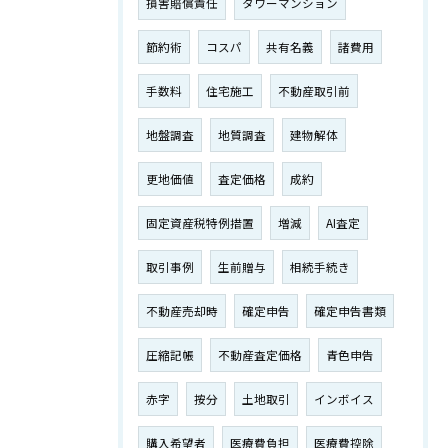
損害賠償責任
タワーマンション
節約術
コスパ
共有名義
諸費用
手数料
住宅施工
不動産取引前
地盤調査
地質調査
建物解体
更地価値
査定価格
成約
固定資産税特例措置
増減
AI査定
取引事例
生前贈与
相続手続き
不動産売却時
確定申告
確定申告書類
圧縮記帳
不動産査定価格
青色申告
赤字
按分
土地取引
インボイス
購入希望者
医療費負担
医療費控除