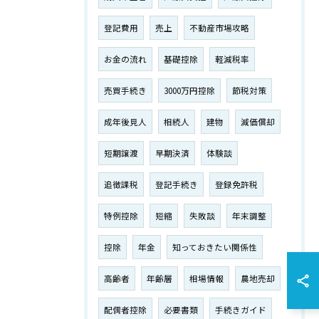
登記費用
売上
不動産市場攻略
お金の流れ
基礎控除
軽減税率
売買手続き
3000万円控除
節税対策
成年後見人
相続人
建物
減価償却
短期譲渡
早期決済
体験談
追徴課税
登記手続き
登録免許税
特例控除
短縮
失敗談
年末調整
控除
年金
知っておきたい関係性
高齢者
年齢層
相場情報
農地売却
配偶者控除
必要書類
手続きガイド