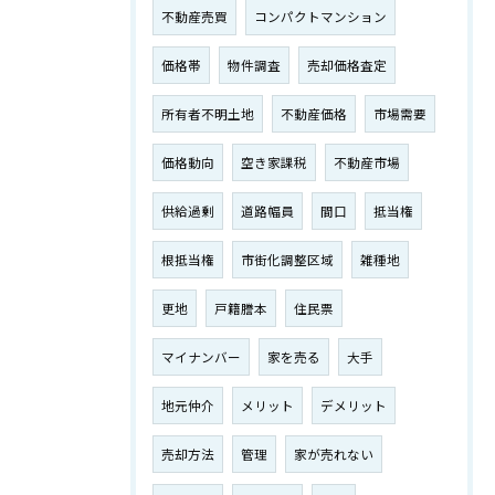
不動産売買
コンパクトマンション
価格帯
物件調査
売却価格査定
所有者不明土地
不動産価格
市場需要
価格動向
空き家課税
不動産市場
供給過剰
道路幅員
間口
抵当権
根抵当権
市街化調整区域
雑種地
更地
戸籍謄本
住民票
マイナンバー
家を売る
大手
地元仲介
メリット
デメリット
売却方法
管理
家が売れない