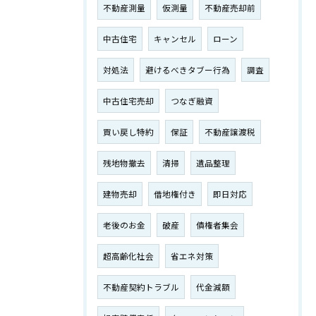
不動産測量
仮測量
不動産売却前
中古住宅
キャンセル
ローン
対処法
避けるべきタブー行為
調査
中古住宅売却
つなぎ融資
買い戻し特約
保証
不動産譲渡税
残地物撤去
清掃
遺品整理
建物売却
借地権付き
即日対応
老後のお金
破産
債権者集会
超高齢化社会
省エネ対策
不動産契約トラブル
代金減額