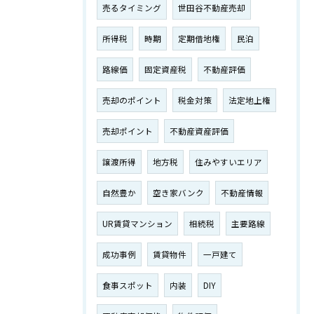
売るタイミング
世田谷不動産売却
所得税
時期
定期借地権
民泊
路線価
固定資産税
不動産評価
売却のポイント
税金対策
法定地上権
売却ポイント
不動産資産評価
譲渡所得
地方税
住みやすいエリア
自然豊か
空き家バンク
不動産情報
UR賃貸マンション
相続税
主要路線
成功事例
賃貸物件
一戸建て
食事スポット
内装
DIY