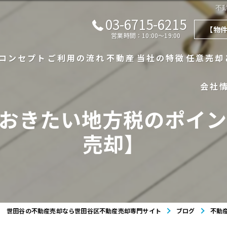
不
03-6715-6215
【物
営業時間：10:00～19:00
コンセプト
ご利用の流れ
不動産
当社の特徴
任意売却
会社
代表あいさつ
漫画特集
不動産一覧
戸建て
おきたい地方税のポイ
よくある質問
不動産の売買実績
マンション
売却】
査定実績
相続
買取
世田谷の不動産売却なら世田谷区不動産売却専門サイト
ブログ
不動