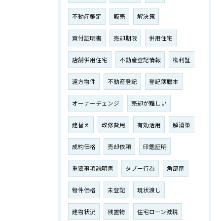
不動産鑑定
販売
解決策
買付証明書
売却期限
併用住宅
店舗併用住宅
不動産登記情報
権利証
遠方物件
不動産登記
登記簿謄本
オーナーチェンジ
売却が難しい
建替え
改修費用
有効活用
解消策
成約価格
売却依頼
印鑑証明
重要事項説明書
タブー行為
角部屋
物件価格
未登記
現状渡し
建物状況
残置物
住宅ローン減税