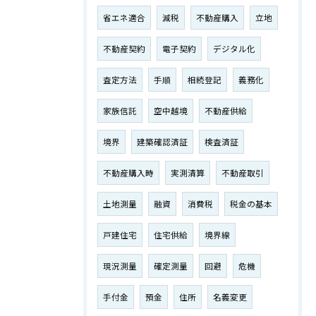
省エネ適合
減税
不動産購入
立地
不動産契約
電子契約
デジタル化
査定方法
手順
相続登記
義務化
家族信託
空中越境
不動産供給
境界
建築確認済証
検査済証
不動産購入時
実測清算
不動産取引
土地測量
融資
消費税
税金の基本
戸建住宅
住宅供給
境界線
現況測量
確定測量
回避
危機
手付金
預金
住所
名義変更