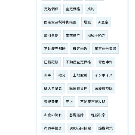
更地価値
査定価格
成約
固定資産税特例措置
増減
AI査定
取引事例
生前贈与
相続手続き
不動産売却時
確定申告
確定申告書類
圧縮記帳
不動産査定価格
青色申告
赤字
按分
土地取引
インボイス
購入希望者
医療費負担
医療費控除
登記費用
売上
不動産市場攻略
お金の流れ
基礎控除
軽減税率
売買手続き
3000万円控除
節税対策