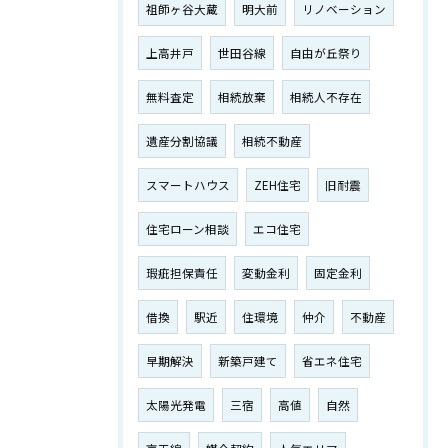
祖師ヶ谷大蔵
明大前
リノベーション
上高井戸
世田谷線
自由が丘祭り
無料査定
相続放棄
相続人不存在
遺産分割協議
相続不動産
スマートハウス
ZEH住宅
旧耐震
住宅ローン相談
エコ住宅
瑕疵担保責任
変動金利
固定金利
借換
駅近
住環境
仲介
不動産
早期解決
新築戸建て
省エネ住宅
太陽光発電
三宿
高値
自然