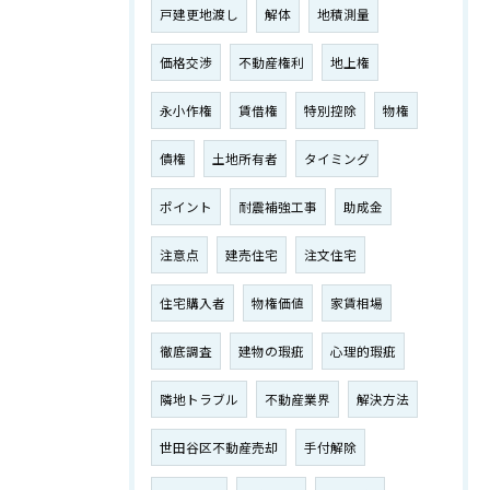
戸建更地渡し
解体
地積測量
価格交渉
不動産権利
地上権
永小作権
賃借権
特別控除
物権
債権
土地所有者
タイミング
ポイント
耐震補強工事
助成金
注意点
建売住宅
注文住宅
住宅購入者
物権価値
家賃相場
徹底調査
建物の瑕疵
心理的瑕疵
隣地トラブル
不動産業界
解決方法
世田谷区不動産売却
手付解除