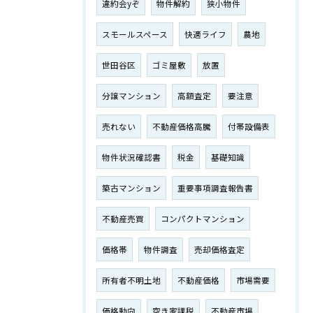
違約会yぞ
物件解約
狭小物件
スモールスペース
快適ライフ
農地
世田谷区
ゴミ屋敷
放置
分譲マンション
高額査定
要注意
売れない
不動産価格高騰
付帯設備表
物件状況確認書
税金
基礎知識
築古マンション
重要事項調査報告書
不動産売買
コンパクトマンション
価格帯
物件調査
売却価格査定
所有者不明土地
不動産価格
市場需要
価格動向
空き家課税
不動産市場