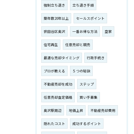
強制立ち退き
立ち退き手順
築年数20年以上
セールスポイント
世田谷区奥沢
一番お得な方法
空家
住宅再生
任意売却と競売
最適な売却タイミング
行政手続き
プロが教える
５つの秘訣
不動産売却を成功
ステップ
任意売却査定価格
買い手募集
奥沢駅周辺
地価上昇
不動産売却費用
隠れたコスト
成功するポイント