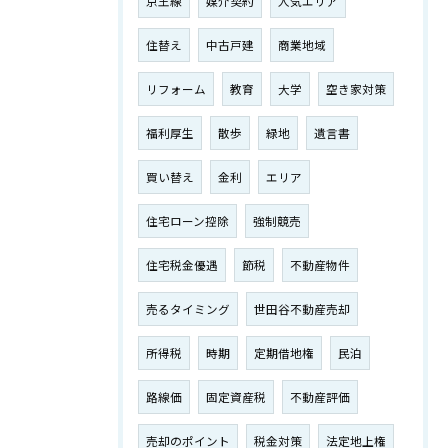
京王線
媒介契約
人気エリア
住替え
中古戸建
商業地域
リフォーム
教育
大学
空き家対策
福利厚生
散歩
緑地
遺言書
買い替え
金利
エリア
住宅ローン控除
強制競売
住宅税金優遇
節税
不動産物件
売るタイミング
世田谷不動産売却
所得税
時期
定期借地権
民泊
路線価
固定資産税
不動産評価
売却のポイント
税金対策
法定地上権