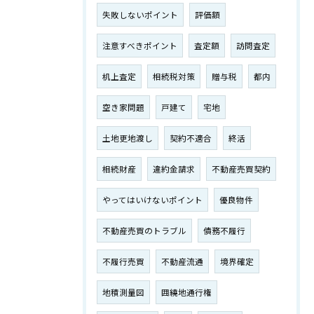
失敗しないポイント
評価額
注意すべきポイント
査定額
訪問査定
机上査定
相続税対策
贈与税
都内
空き家問題
戸建て
宅地
土地更地渡し
契約不適合
終活
相続財産
違約金請求
不動産売買契約
やってはいけないポイント
優良物件
不動産売買のトラブル
債務不履行
不履行売買
不動産流通
境界確定
地積測量図
囲繞地通行権