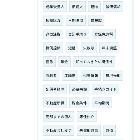
成年後見人
相続人
建物
減価償却
短期譲渡
早期決済
体験談
追徴課税
登記手続き
登録免許税
特例控除
短縮
失敗談
年末調整
控除
年金
知っておきたい関係性
高齢者
年齢層
相場情報
農地売却
配偶者控除
必要書類
手続きガイド
不動産所得
税金条件
平均期間
売却までの流れ
専任仲介
不動産会社変更
未償却残高
残債