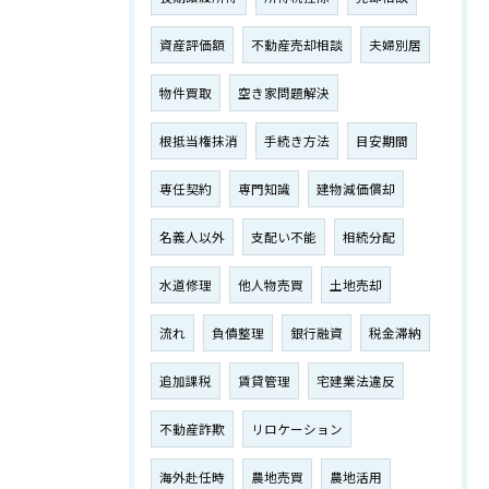
資産評価額
不動産売却相談
夫婦別居
物件買取
空き家問題解決
根抵当権抹消
手続き方法
目安期間
専任契約
専門知識
建物減価償却
名義人以外
支配い不能
相続分配
水道修理
他人物売買
土地売却
流れ
負債整理
銀行融資
税金滞納
追加課税
賃貸管理
宅建業法違反
不動産詐欺
リロケーション
海外赴任時
農地売買
農地活用