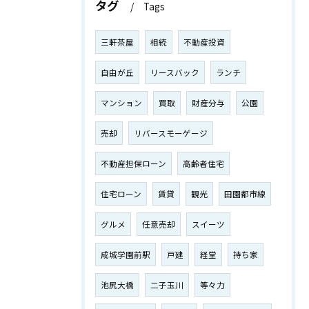
タグ
Tags
三軒茶屋
相続
不動産投資
自由が丘
リースバック
ランチ
マンション
買取
財産分与
公園
売却
リバースモーゲージ
不動産担保ローン
高齢者住宅
住宅ローン
賃貸
観光
田園都市線
グルメ
任意売却
スイーツ
成城学園前駅
戸建
経堂
持ち家
池尻大橋
二子玉川
等々力