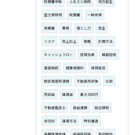
税務署申告
ふるさと納税
地方創生
空き家特例
税務署
一時所得
依頼書
費用
落とし穴
売主
リスク
売上計上
戦略
計算方法
キャッシュフロー
投資効果
繰越控除
遺産相続
健康保険料
賃貸経営
固定資産税清算
不動産売却後
仕訳
売却益
譲渡益
最大3000万
不動産鑑定士
損益通算
総合課税
状況別
譲渡方法
特別優遇
長期譲渡所得
所得税控除
売却相談