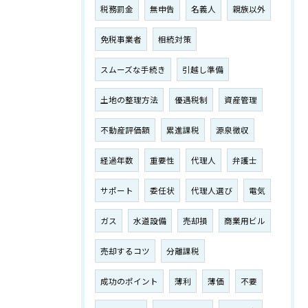
税務罰金
無申告
名義人
親族以外
免税事業者
相続対策
スムーズな手続き
引越し準備
土地の整理方法
優遇税制
資産管理
不動産評価額
累進課税
源泉徴収
経過年数
重要性
代理人
弁護士
サポート
委任状
代理人選び
電気
ガス
水道設備
売却損
商業用ビル
売却するコツ
分離課税
成功のポイント
薄利
薄価
不要