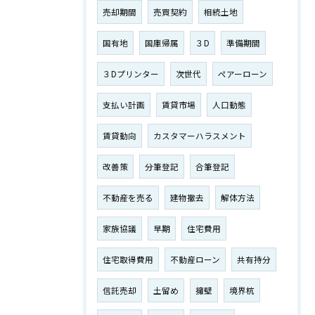
売却期間
売買契約
相続土地
国有地
国庫帰属
３D
準備期間
３Dプリンター
次世代
ペアーローン
支払い計画
賃貸市場
人口動態
賃貸動向
カスタマーハラスメント
改善策
分筆登記
合筆登記
不動産を売る
建物撤去
解体方法
家族協議
早期
住宅費用
住宅取得費用
不動産ローン
共有持分
信託売却
土留め
擁壁
境界杭