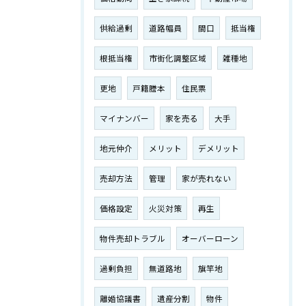
供給過剰
道路幅員
間口
抵当権
根抵当権
市街化調整区域
雑種地
更地
戸籍謄本
住民票
マイナンバー
家を売る
大手
地元仲介
メリット
デメリット
売却方法
管理
家が売れない
価格設定
火災対策
再生
物件売却トラブル
オーバーローン
過剰負担
無道路地
旗竿地
離婚協議書
遺産分割
物件