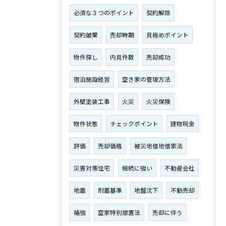
必須な３つのポイント
契約解除
契約破棄
売却時期
見極めポイント
物件探し
内見件数
売却成功
宿泊施設経営
空き家の管理方法
外壁塗装工事
火災
火災保険
物件状態
チェックポイント
建物税金
評価
売却価格
被災地借地借家法
災害対策住宅
相続に強い
不動産会社
地震
耐震基準
地盤沈下
不動売却
補強
空家特別措置法
売却に伴う