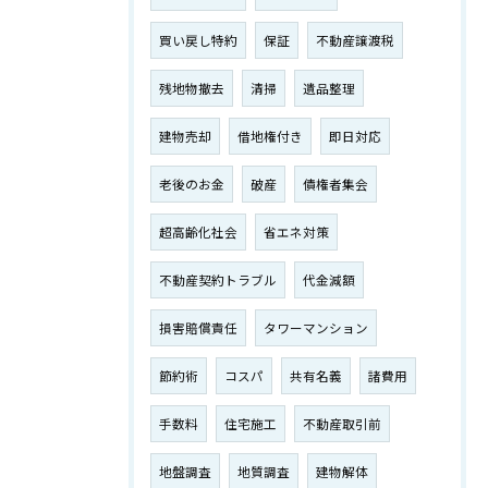
買い戻し特約
保証
不動産譲渡税
残地物撤去
清掃
遺品整理
建物売却
借地権付き
即日対応
老後のお金
破産
債権者集会
超高齢化社会
省エネ対策
不動産契約トラブル
代金減額
損害賠償責任
タワーマンション
節約術
コスパ
共有名義
諸費用
手数料
住宅施工
不動産取引前
地盤調査
地質調査
建物解体