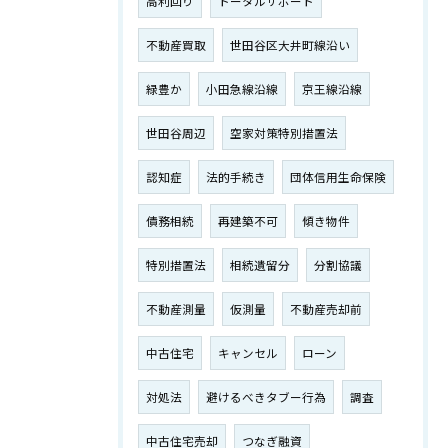
高利回り
トータルサポート
不動産買取
世田谷区大井町線沿い
緑豊か
小田急線沿線
京王線沿線
世田谷周辺
空家対策特別措置法
認知症
法的手続き
団体信用生命保険
債務相続
再建築不可
傾き物件
特別措置法
相続遺留分
分割協議
不動産測量
仮測量
不動産売却前
中古住宅
キャンセル
ローン
対処法
避けるべきタブー行為
調査
中古住宅売却
つなぎ融資