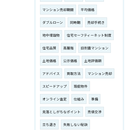
マンション売却期間
平均価格
ダブルローン
同時期
売却手続き
地中埋設物
住宅セーフティーネット制度
住宅品質
高層階
旧耐震マンション
土地価格
公示価格
土地評価額
アドバイス
買取方法
マンション売却
スピードアップ
瑕疵物件
オンライン査定
仕組み
準備
見落としがちなポイント
売値交渉
立ち退き
失敗しない秘訣