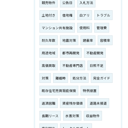
競売物件
公告日
入札方法
土地付き
借地権
白アリ
トラブル
マンション共有施設
使用料
管理費
耐久年数
地震対策
建蔽率
容積率
用途地域
都市再開発
不動産開発
高価買取
不動産専門店
日照不足
対策
離婚時
処分方法
完全ガイド
既存住宅売買瑕疵保険
特例措置
返済困難
資産残存価値
道路未接道
長期リース
水害対策
収益物件