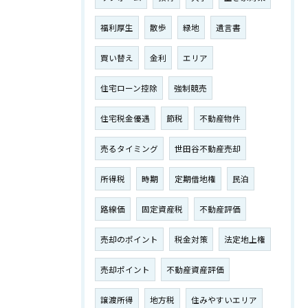
福利厚生
散歩
緑地
遺言書
買い替え
金利
エリア
住宅ローン控除
強制競売
住宅税金優遇
節税
不動産物件
売るタイミング
世田谷不動産売却
所得税
時期
定期借地権
民泊
路線価
固定資産税
不動産評価
売却のポイント
税金対策
法定地上権
売却ポイント
不動産資産評価
譲渡所得
地方税
住みやすいエリア