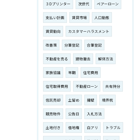
３Dプリンター
次世代
ペアーローン
支払い計画
賃貸市場
人口動態
賃貸動向
カスタマーハラスメント
改善策
分筆登記
合筆登記
不動産を売る
建物撤去
解体方法
家族協議
早期
住宅費用
住宅取得費用
不動産ローン
共有持分
信託売却
土留め
擁壁
境界杭
競売物件
公告日
入札方法
土地付き
借地権
白アリ
トラブル