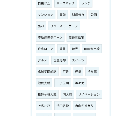
自由が丘
リースバック
ランチ
マンション
買取
財産分与
公園
売却
リバースモーゲージ
不動産担保ローン
高齢者住宅
住宅ローン
賃貸
観光
田園都市線
グルメ
任意売却
スイーツ
成城学園前駅
戸建
経堂
持ち家
池尻大橋
二子玉川
等々力
祖師ヶ谷大蔵
明大前
リノベーション
上高井戸
世田谷線
自由が丘祭り