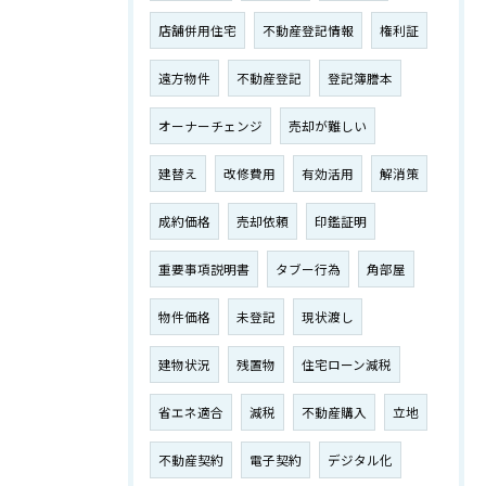
店舗併用住宅
不動産登記情報
権利証
遠方物件
不動産登記
登記簿謄本
オーナーチェンジ
売却が難しい
建替え
改修費用
有効活用
解消策
成約価格
売却依頼
印鑑証明
重要事項説明書
タブー行為
角部屋
物件価格
未登記
現状渡し
建物状況
残置物
住宅ローン減税
省エネ適合
減税
不動産購入
立地
不動産契約
電子契約
デジタル化