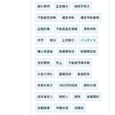
取引事例
生前贈与
相続手続き
不動産売却時
確定申告
確定申告書類
圧縮記帳
不動産査定価格
青色申告
赤字
按分
土地取引
インボイス
購入希望者
医療費負担
医療費控除
登記費用
売上
不動産市場攻略
お金の流れ
基礎控除
軽減税率
売買手続き
3000万円控除
節税対策
成年後見人
相続人
建物
減価償却
短期譲渡
早期決済
体験談