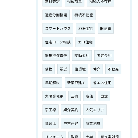
無料査定
相続放棄
相続人不存在
遺産分割協議
相続不動産
スマートハウス
ZEH住宅
旧耐震
住宅ローン相談
エコ住宅
瑕疵担保責任
変動金利
固定金利
借換
駅近
住環境
仲介
不動産
早期解決
新築戸建て
省エネ住宅
太陽光発電
三宿
高値
自然
京王線
媒介契約
人気エリア
住替え
中古戸建
商業地域
リフォーム
教育
大学
空き家対策