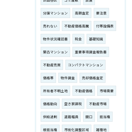
世田谷区
ゴミ屋敷
放置
分譲マンション
高額査定
要注意
売れない
不動産価格高騰
付帯設備表
物件状況確認書
税金
基礎知識
築古マンション
重要事項調査報告書
不動産売買
コンパクトマンション
価格帯
物件調査
売却価格査定
所有者不明土地
不動産価格
市場需要
価格動向
空き家課税
不動産市場
供給過剰
道路幅員
間口
抵当権
根抵当権
市街化調整区域
雑種地