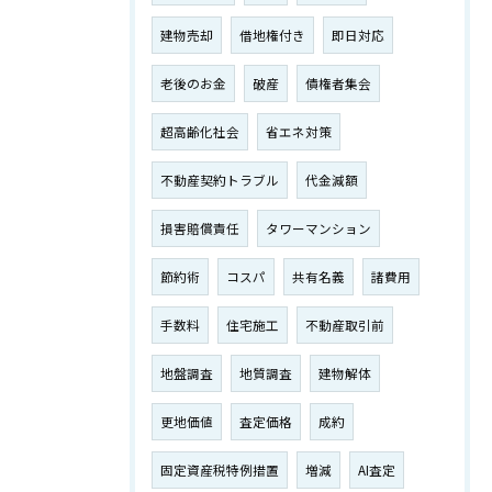
建物売却
借地権付き
即日対応
老後のお金
破産
債権者集会
超高齢化社会
省エネ対策
不動産契約トラブル
代金減額
損害賠償責任
タワーマンション
節約術
コスパ
共有名義
諸費用
手数料
住宅施工
不動産取引前
地盤調査
地質調査
建物解体
更地価値
査定価格
成約
固定資産税特例措置
増減
AI査定