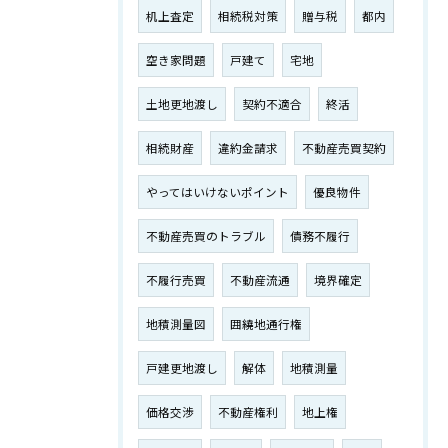
机上査定
相続税対策
贈与税
都内
空き家問題
戸建て
宅地
土地更地渡し
契約不適合
終活
相続財産
違約金請求
不動産売買契約
やってはいけないポイント
優良物件
不動産売買のトラブル
債務不履行
不履行売買
不動産流通
境界確定
地積測量図
囲繞地通行権
戸建更地渡し
解体
地積測量
価格交渉
不動産権利
地上権