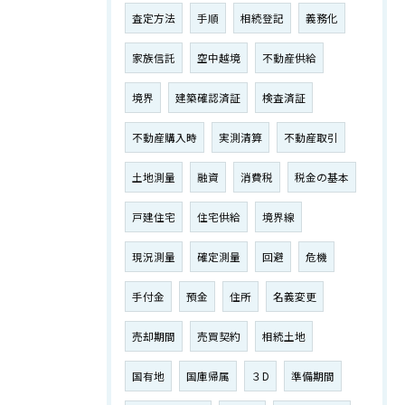
査定方法
手順
相続登記
義務化
家族信託
空中越境
不動産供給
境界
建築確認済証
検査済証
不動産購入時
実測清算
不動産取引
土地測量
融資
消費税
税金の基本
戸建住宅
住宅供給
境界線
現況測量
確定測量
回避
危機
手付金
預金
住所
名義変更
売却期間
売買契約
相続土地
国有地
国庫帰属
３D
準備期間