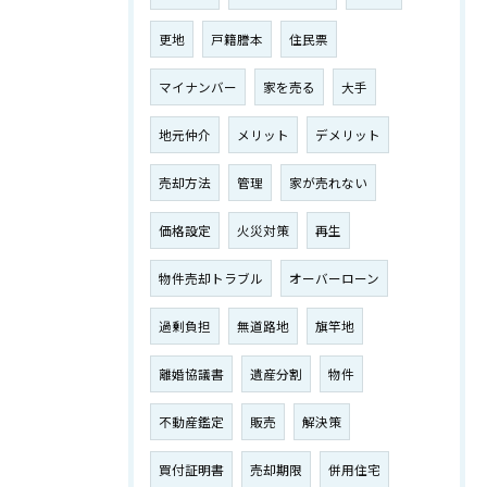
更地
戸籍謄本
住民票
マイナンバー
家を売る
大手
地元仲介
メリット
デメリット
売却方法
管理
家が売れない
価格設定
火災対策
再生
物件売却トラブル
オーバーローン
過剰負担
無道路地
旗竿地
離婚協議書
遺産分割
物件
不動産鑑定
販売
解決策
買付証明書
売却期限
併用住宅