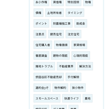
永小作権
賃借権
特別控除
物権
債権
土地所有者
タイミング
ポイント
耐震補強工事
助成金
注意点
建売住宅
注文住宅
住宅購入者
物権価値
家賃相場
徹底調査
建物の瑕疵
心理的瑕疵
隣地トラブル
不動産業界
解決方法
世田谷区不動産売却
手付解除
違約会yぞ
物件解約
狭小物件
スモールスペース
快適ライフ
農地