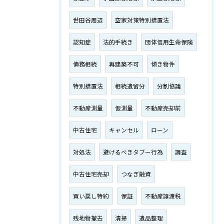
世田谷周辺
空家対策特別措置法
認知症
法的手続き
団体信用生命保険
債務相続
再建築不可
傾き物件
特別措置法
相続遺留分
分割協議
不動産測量
仮測量
不動産売却前
中古住宅
キャンセル
ローン
対処法
避けるべきタブー行為
調査
中古住宅売却
つなぎ融資
買い戻し特約
保証
不動産譲渡税
残地物撤去
清掃
遺品整理