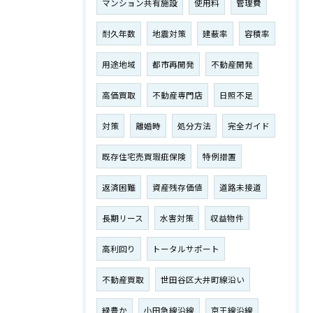
マンション共有施設
使用料
管理費
耐久年数
地震対策
建蔽率
容積率
用途地域
都市再開発
不動産開発
高価買取
不動産専門店
日照不足
対策
離婚時
処分方法
完全ガイド
既存住宅売買瑕疵保険
特例措置
返済困難
資産残存価値
道路未接道
長期リース
水害対策
収益物件
高利回り
トータルサポート
不動産買取
世田谷区大井町線沿い
緑豊か
小田急線沿線
京王線沿線