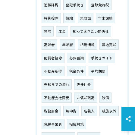
追徴課税
登記手続き
登録免許税
特例控除
短縮
失敗談
年末調整
控除
年金
知っておきたい関係性
高齢者
年齢層
相場情報
農地売却
配偶者控除
必要書類
手続きガイド
不動産所得
税金条件
平均期間
売却までの流れ
専任仲介
不動産会社変更
未償却残高
残債
税務罰金
無申告
名義人
親族以外
免税事業者
相続対策