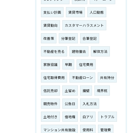
支払い計画
賃貸市場
人口動態
賃貸動向
カスタマーハラスメント
改善策
分筆登記
合筆登記
不動産を売る
建物撤去
解体方法
家族協議
早期
住宅費用
住宅取得費用
不動産ローン
共有持分
信託売却
土留め
擁壁
境界杭
競売物件
公告日
入札方法
土地付き
借地権
白アリ
トラブル
マンション共有施設
使用料
管理費