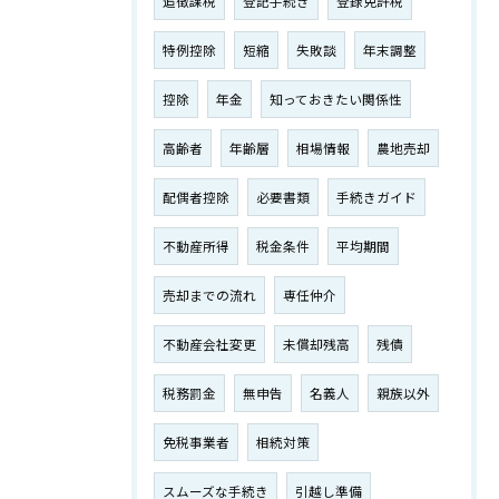
追徴課税
登記手続き
登録免許税
特例控除
短縮
失敗談
年末調整
控除
年金
知っておきたい関係性
高齢者
年齢層
相場情報
農地売却
配偶者控除
必要書類
手続きガイド
不動産所得
税金条件
平均期間
売却までの流れ
専任仲介
不動産会社変更
未償却残高
残債
税務罰金
無申告
名義人
親族以外
免税事業者
相続対策
スムーズな手続き
引越し準備