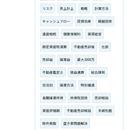
リスク
売上計上
戦略
計算方法
キャッシュフロー
投資効果
繰越控除
遺産相続
健康保険料
賃貸経営
固定資産税清算
不動産売却後
仕訳
売却益
譲渡益
最大3000万
不動産鑑定士
損益通算
総合課税
状況別
譲渡方法
特別優遇
長期譲渡所得
所得税控除
売却相談
資産評価額
不動産売却相談
夫婦別居
物件買取
空き家問題解決