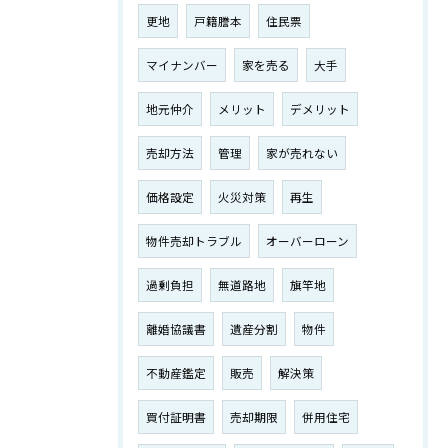
更地
戸籍謄本
住民票
マイナンバー
家を売る
大手
地元仲介
メリット
デメリット
売却方法
管理
家が売れない
価格設定
火災対策
再生
物件売却トラブル
オーバーローン
過剰負担
無道路地
旗竿地
離婚協議書
遺産分割
物件
不動産鑑定
販売
解決策
買付証明書
売却期限
併用住宅