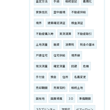
査定方法
手順
相続登記
義務化
家族信託
空中越境
不動産供給
境界
建築確認済証
検査済証
不動産購入時
実測清算
不動産取引
土地測量
融資
消費税
税金の基本
戸建住宅
住宅供給
境界線
現況測量
確定測量
回避
危機
手付金
預金
住所
名義変更
売却期間
売買契約
相続土地
国有地
国庫帰属
３D
準備期間
３Dプリンター
次世代
ペアーローン