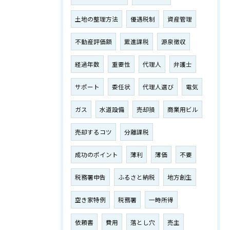
土地の整理方法
優遇税制
資産管理
不動産評価額
累進課税
源泉徴収
経過年数
重要性
代理人
弁護士
サポート
委任状
代理人選び
電気
ガス
水道設備
売却損
商業用ビル
売却するコツ
分離課税
成功のポイント
薄利
薄価
不要
税務署申告
ふるさと納税
地方創生
空き家特例
税務署
一時所得
依頼書
費用
落とし穴
売主