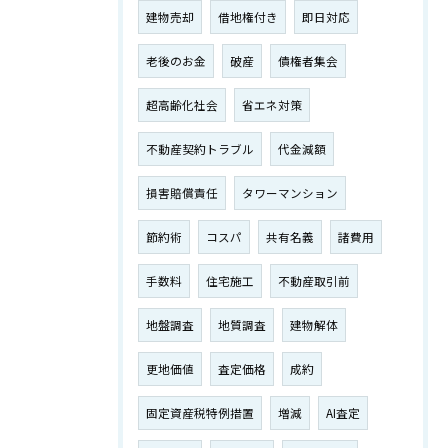
建物売却
借地権付き
即日対応
老後のお金
破産
債権者集会
超高齢化社会
省エネ対策
不動産契約トラブル
代金減額
損害賠償責任
タワーマンション
節約術
コスパ
共有名義
諸費用
手数料
住宅施工
不動産取引前
地盤調査
地質調査
建物解体
更地価値
査定価格
成約
固定資産税特例措置
増減
AI査定