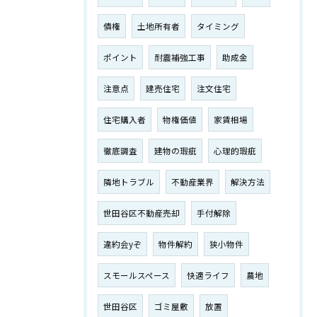
債権
土地所有者
タイミング
ポイント
耐震補強工事
助成金
注意点
建売住宅
注文住宅
住宅購入者
物権価値
家賃相場
徹底調査
建物の瑕疵
心理的瑕疵
隣地トラブル
不動産業界
解決方法
世田谷区不動産売却
手付解除
違約会yぞ
物件解約
狭小物件
スモールスペース
快適ライフ
農地
世田谷区
ゴミ屋敷
放置