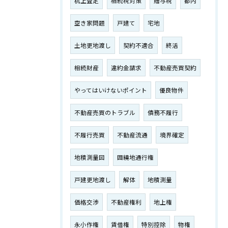
机上査定
相続税対策
贈与税
都内
空き家問題
戸建て
宅地
土地更地渡し
契約不適合
終活
相続財産
違約金請求
不動産売買契約
やってはいけないポイント
優良物件
不動産売買のトラブル
債務不履行
不履行売買
不動産流通
境界確定
地積測量図
囲繞地通行権
戸建更地渡し
解体
地積測量
価格交渉
不動産権利
地上権
永小作権
賃借権
特別控除
物権