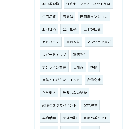
地中埋設物
住宅セーフティーネット制度
住宅品質
高層階
旧耐震マンション
土地価格
公示価格
土地評価額
アドバイス
買取方法
マンション売却
スピードアップ
瑕疵物件
オンライン査定
仕組み
準備
見落としがちなポイント
売値交渉
立ち退き
失敗しない秘訣
必須な３つのポイント
契約解除
契約破棄
売却時期
見極めポイント