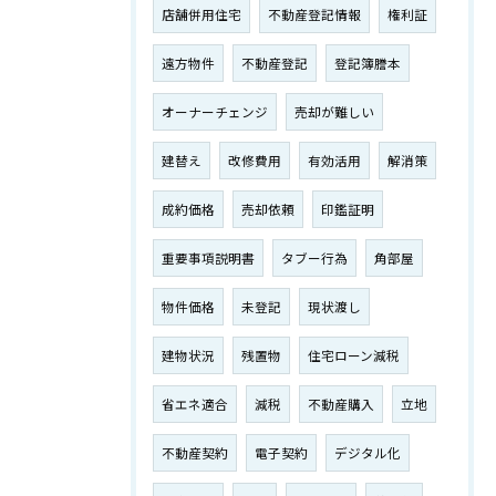
店舗併用住宅
不動産登記情報
権利証
遠方物件
不動産登記
登記簿謄本
オーナーチェンジ
売却が難しい
建替え
改修費用
有効活用
解消策
成約価格
売却依頼
印鑑証明
重要事項説明書
タブー行為
角部屋
物件価格
未登記
現状渡し
建物状況
残置物
住宅ローン減税
省エネ適合
減税
不動産購入
立地
不動産契約
電子契約
デジタル化