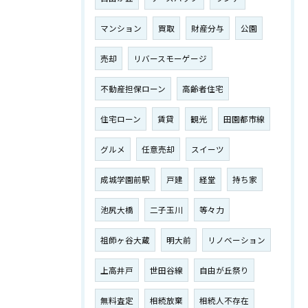
マンション
買取
財産分与
公園
売却
リバースモーゲージ
不動産担保ローン
高齢者住宅
住宅ローン
賃貸
観光
田園都市線
グルメ
任意売却
スイーツ
成城学園前駅
戸建
経堂
持ち家
池尻大橋
二子玉川
等々力
祖師ヶ谷大蔵
明大前
リノベーション
上高井戸
世田谷線
自由が丘祭り
無料査定
相続放棄
相続人不存在