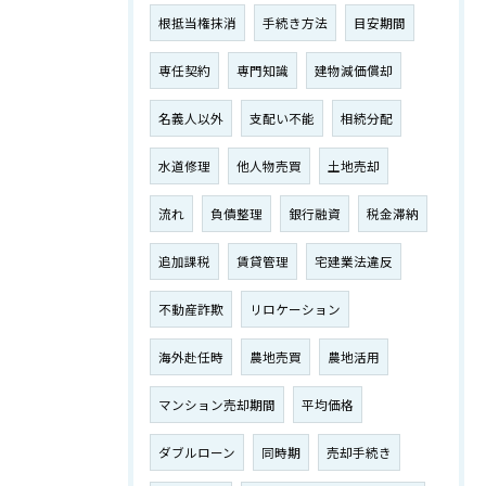
根抵当権抹消
手続き方法
目安期間
専任契約
専門知識
建物減価償却
名義人以外
支配い不能
相続分配
水道修理
他人物売買
土地売却
流れ
負債整理
銀行融資
税金滞納
追加課税
賃貸管理
宅建業法違反
不動産詐欺
リロケーション
海外赴任時
農地売買
農地活用
マンション売却期間
平均価格
ダブルローン
同時期
売却手続き