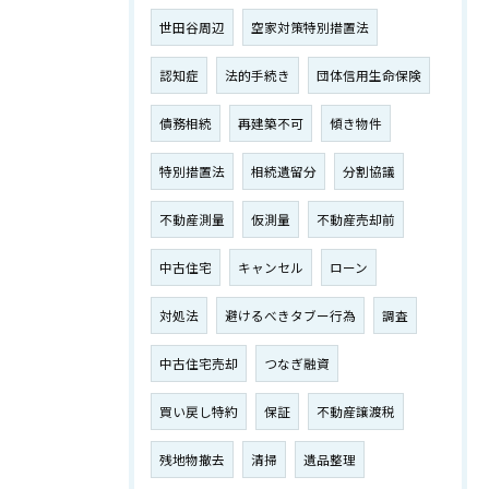
世田谷周辺
空家対策特別措置法
認知症
法的手続き
団体信用生命保険
債務相続
再建築不可
傾き物件
特別措置法
相続遺留分
分割協議
不動産測量
仮測量
不動産売却前
中古住宅
キャンセル
ローン
対処法
避けるべきタブー行為
調査
中古住宅売却
つなぎ融資
買い戻し特約
保証
不動産譲渡税
残地物撤去
清掃
遺品整理