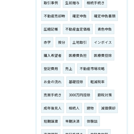
取引事例
生前贈与
相続手続き
不動産売却時
確定申告
確定申告書類
圧縮記帳
不動産査定価格
青色申告
赤字
按分
土地取引
インボイス
購入希望者
医療費負担
医療費控除
登記費用
売上
不動産市場攻略
お金の流れ
基礎控除
軽減税率
売買手続き
3000万円控除
節税対策
成年後見人
相続人
建物
減価償却
短期譲渡
早期決済
体験談