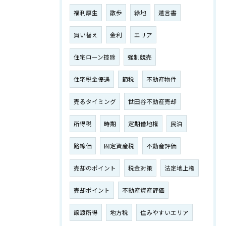
福利厚生
散歩
緑地
遺言書
買い替え
金利
エリア
住宅ローン控除
強制競売
住宅税金優遇
節税
不動産物件
売るタイミング
世田谷不動産売却
所得税
時期
定期借地権
民泊
路線価
固定資産税
不動産評価
売却のポイント
税金対策
法定地上権
売却ポイント
不動産資産評価
譲渡所得
地方税
住みやすいエリア