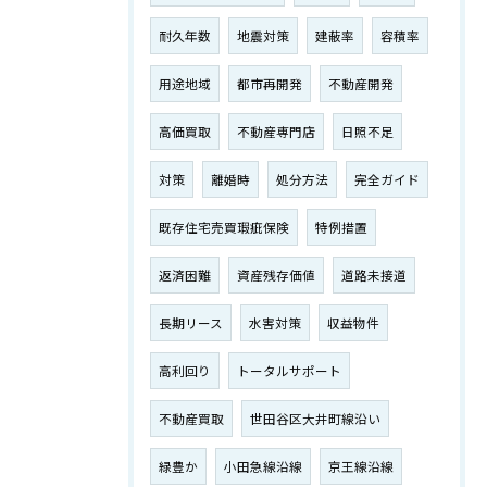
耐久年数
地震対策
建蔽率
容積率
用途地域
都市再開発
不動産開発
高価買取
不動産専門店
日照不足
対策
離婚時
処分方法
完全ガイド
既存住宅売買瑕疵保険
特例措置
返済困難
資産残存価値
道路未接道
長期リース
水害対策
収益物件
高利回り
トータルサポート
不動産買取
世田谷区大井町線沿い
緑豊か
小田急線沿線
京王線沿線