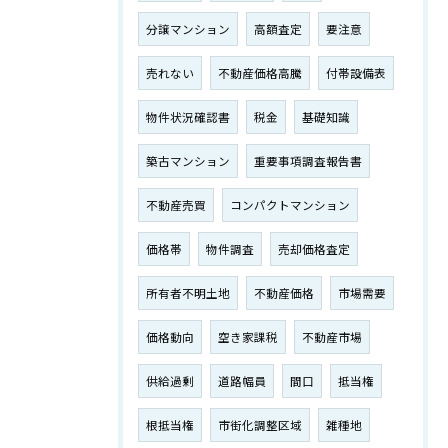
分譲マンション
高額査定
要注意
売れない
不動産価格高騰
付帯設備表
物件状況確認書
税金
基礎知識
築古マンション
重要事項調査報告書
不動産売買
コンパクトマンション
価格帯
物件調査
売却価格査定
所有者不明土地
不動産価格
市場需要
価格動向
空き家課税
不動産市場
供給過剰
道路幅員
間口
抵当権
根抵当権
市街化調整区域
雑種地