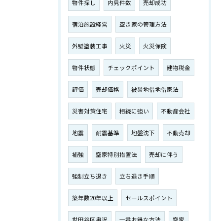
物件探し
内見件数
売却成功
宿泊施設経営
空き家の管理方法
外壁塗装工事
火災
火災保険
物件状態
チェックポイント
建物税金
評価
売却価格
被災地借地借家法
災害対策住宅
相続に強い
不動産会社
地震
耐震基準
地盤沈下
不動売却
補強
空家特別措置法
売却に伴う
強制立ち退き
立ち退き手順
築年数20年以上
セールスポイント
世田谷区奥沢
一番お得な方法
空家