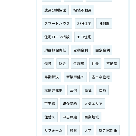
遺産分割協議
相続不動産
スマートハウス
ZEH住宅
旧耐震
住宅ローン相談
エコ住宅
瑕疵担保責任
変動金利
固定金利
借換
駅近
住環境
仲介
不動産
早期解決
新築戸建て
省エネ住宅
太陽光発電
三宿
高値
自然
京王線
媒介契約
人気エリア
住替え
中古戸建
商業地域
リフォーム
教育
大学
空き家対策